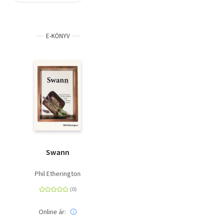
Szótár, nyelvkönyv
E-KÖNYV
Tankönyv, segédkönyv
Társadalomtudomány
Természettudomány
Történelem
Vallás
Swann
Phil Etherington
Online ár: