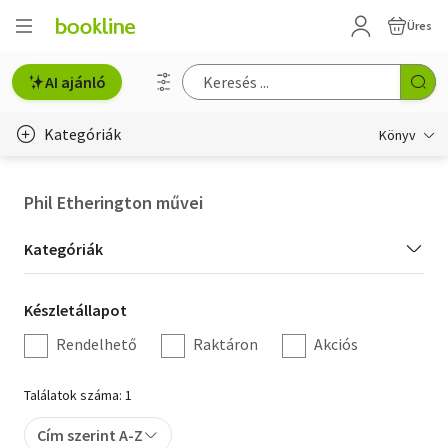
Üres
AI ajánló
Kategóriák
Könyv
Életmód, egészség
Phil Etherington művei
Erotika
Kategória
Kategóriák
Gyermek- és ifjúsági
szűrés
Készletállapot
Készletállapot
Hobbi, szabadidő
szűrés
Rendelhető
Raktáron
Akciós
Irodalom
Találatok száma: 1
Művészet
Cím szerint A-Z
Szakkönyv