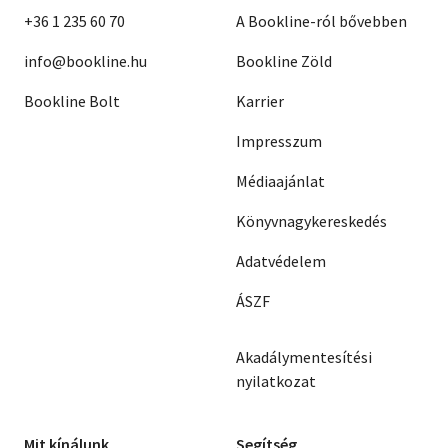
+36 1 235 60 70
A Bookline-ról bővebben
info@bookline.hu
Bookline Zöld
Bookline Bolt
Karrier
Impresszum
Médiaajánlat
Könyvnagykereskedés
Adatvédelem
ÁSZF
Akadálymentesítési
nyilatkozat
Mit kínálunk
Segítség