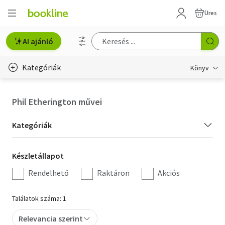
Üres
AI ajánló
Kategóriák
Könyv
Életmód, egészség
Phil Etherington művei
Erotika
Kategória
Kategóriák
Gyermek- és ifjúsági
szűrés
Készletállapot
Készletállapot
Hobbi, szabadidő
szűrés
Rendelhető
Raktáron
Akciós
Irodalom
Találatok száma: 1
Művészet
Relevancia szerint
Szakkönyv