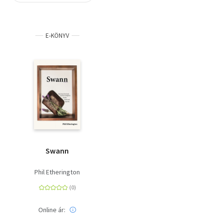
Szótár, nyelvkönyv
E-KÖNYV
Tankönyv, segédkönyv
Társadalomtudomány
Természettudomány
Történelem
Vallás
Swann
Phil Etherington
Online ár: