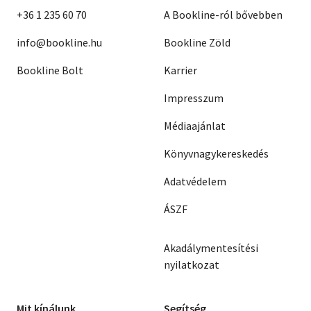
+36 1 235 60 70
A Bookline-ról bővebben
info@bookline.hu
Bookline Zöld
Bookline Bolt
Karrier
Impresszum
Médiaajánlat
Könyvnagykereskedés
Adatvédelem
ÁSZF
Akadálymentesítési
nyilatkozat
Mit kínálunk
Segítség