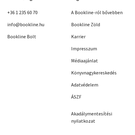
+36 1 235 60 70
A Bookline-ról bővebben
info@bookline.hu
Bookline Zöld
Bookline Bolt
Karrier
Impresszum
Médiaajánlat
Könyvnagykereskedés
Adatvédelem
ÁSZF
Akadálymentesítési
nyilatkozat