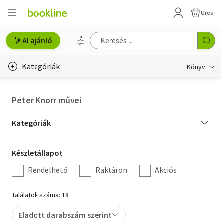
Üres
AI ajánló
Kategóriák
Könyv
Életmód, egészség
Peter Knorr művei
Erotika
Kategória
Kategóriák
Gyermek- és ifjúsági
szűrés
Készletállapot
Készletállapot
Hobbi, szabadidő
szűrés
Rendelhető
Raktáron
Akciós
Irodalom
Találatok száma: 18
Művészet
Eladott darabszám szerint
Szakkönyv