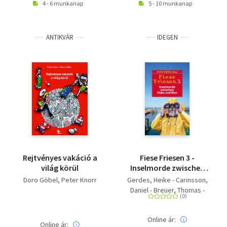
4 - 6 munkanap
5 - 10 munkanap
ANTIKVÁR
IDEGEN
Rejtvényes vakáció a
Fiese Friesen 3 -
világ körül
Inselmorde zwischen
Ebbe und Blut -
Doro Göbel
Peter Knorr
Gerdes, Heike - Carinsson,
Kurzkrimis
Daniel - Breuer, Thomas -
Heinrichs, Kathrin - Kölpin,
Regine - Kruse, Tatjana -
Online ár:
Schmidt, Manfred C. -
Online ár: