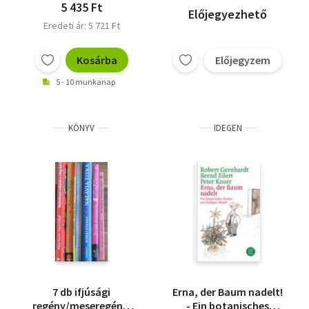
5 435 Ft
Előjegyezhető
Eredeti ár: 5 721 Ft
Kosárba
Előjegyzem
5 - 10 munkanap
KÖNYV
IDEGEN
7 db ifjúsági
Erna, der Baum nadelt!
regény/meseregény:
- Ein botanisches