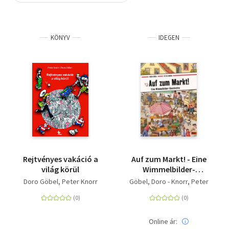
Szótár, nyelvkönyv
KÖNYV
IDEGEN
Tankönyv, segédkönyv
Társadalomtudomány
Természettudomány
Történelem
Vallás
Rejtvényes vakáció a
Auf zum Markt! - Eine
világ körül
Wimmelbilder-
Geschichte.
Doro Göbel
Peter Knorr
Göbel, Doro - Knorr, Peter
Vierfarbiges
Pappbilderbuch
Online ár: