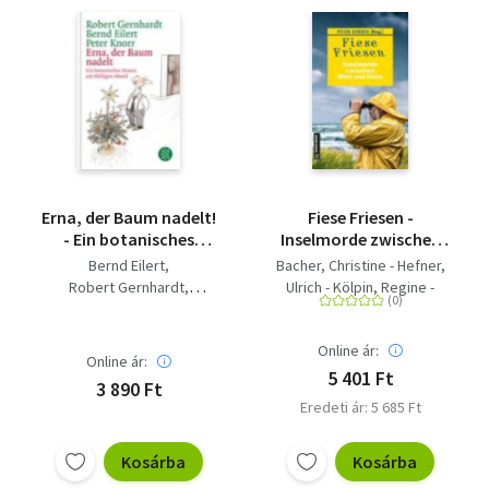
Erna, der Baum nadelt!
Fiese Friesen -
- Ein botanisches
Inselmorde zwischen
Drama am Heiligen
Watt und Düne -
Bernd Eilert
Bacher, Christine - Hefner,
Abend
Kurzkrimis
Robert Gernhardt
Ulrich - Kölpin, Regine -
Peter Knorr
Ehlers, Jürgen - Kruse,
Tatjana - Gerdes, Peter -
Online ár:
Bonvin, Christine - Franke,
Online ár:
Christiane - Barow, Ulrike -
5 401 Ft
3 890 Ft
Wolf, Klaus-Peter -
Eredeti ár: 5 685 Ft
Scheepker, Andreas -
Knorr, Herbert - Aukes,
Kosárba
Kosárba
Ocke - Lüpkes, Sandra