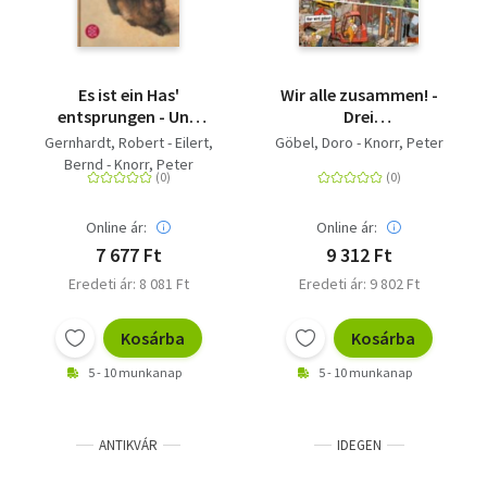
Es ist ein Has'
Wir alle zusammen! -
entsprungen - Und
Drei
andere Geschichten
Wimmelgeschichten in
Gernhardt, Robert - Eilert,
Göbel, Doro - Knorr, Peter
zum Fest
einem Band: Unser
Bernd - Knorr, Peter
Zuhause, Hier wird
gebaut, Auf zum
Markt!
Online ár:
Online ár:
7 677 Ft
9 312 Ft
Eredeti ár: 8 081 Ft
Eredeti ár: 9 802 Ft
Kosárba
Kosárba
5 - 10 munkanap
5 - 10 munkanap
ANTIKVÁR
IDEGEN