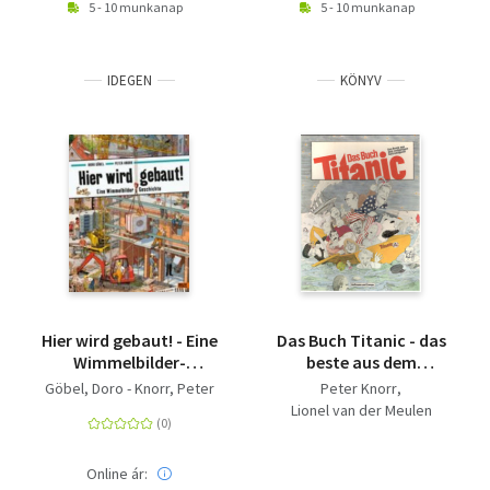
5 - 10 munkanap
5 - 10 munkanap
IDEGEN
KÖNYV
Hier wird gebaut! - Eine
Das Buch Titanic - das
Wimmelbilder-
beste aus dem
Geschichte.
endgültigen
Göbel, Doro - Knorr, Peter
Peter Knorr
Vierfarbiges
Satiremagazin
Lionel van der Meulen
Pappbilderbuch
Online ár: