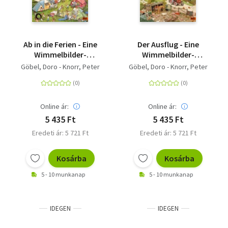
Ab in die Ferien - Eine
Der Ausflug - Eine
Wimmelbilder-
Wimmelbilder-
Geschichte.
Geschichte.
Göbel, Doro - Knorr, Peter
Göbel, Doro - Knorr, Peter
Vierfarbiges
Pappbilderbuch zum
Pappbilderbuch
Immer-wieder-
Ansehen und
Miterzählen.
Online ár:
Online ár:
Aktualisierte
5 435 Ft
5 435 Ft
Neuausgabe
Eredeti ár: 5 721 Ft
Eredeti ár: 5 721 Ft
Kosárba
Kosárba
5 - 10 munkanap
5 - 10 munkanap
IDEGEN
IDEGEN