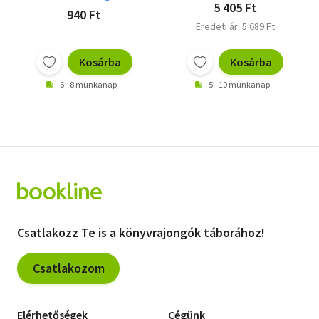
Knorr, Herbert - Godazgar,
5 405 Ft
940 Ft
Peter - Gerdes, Peter -
Eredeti ár: 5 689 Ft
Kastura, Thomas
Kosárba
Kosárba
6 - 8 munkanap
5 - 10 munkanap
Csatlakozz Te is a könyvrajongók táborához!
Csatlakozom
Elérhetőségek
Cégünk