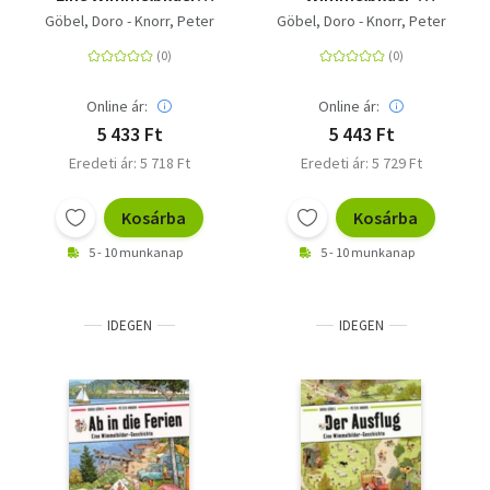
Geschichte über
Geschichte.
Göbel, Doro - Knorr, Peter
Göbel, Doro - Knorr, Peter
Berufe. Vierfarbiges
Vierfarbiges
Papp-Bilderbuch
Pappbilderbuch
Online ár:
Online ár:
5 433 Ft
5 443 Ft
Eredeti ár: 5 718 Ft
Eredeti ár: 5 729 Ft
Kosárba
Kosárba
5 - 10 munkanap
5 - 10 munkanap
IDEGEN
IDEGEN