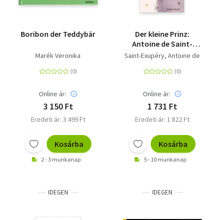
Livre de poche
Olasz zsebkönyvek
Boribon der Teddybär
Der kleine Prinz:
Antoine de Saint-
Orosz zsebkönyvek
Exupéry (Mit den
Marék Veronika
Saint-Exupéry, Antoine de
Zeichnungen des
Calendar
Verfassers)
Kalender
Online ár:
Online ár:
3 150 Ft
1 731 Ft
Egyéb idegen nyelvű
Eredeti ár: 3 499 Ft
Eredeti ár: 1 822 Ft
Ajándékutalványok
Kosárba
Kosárba
Adomány
2 - 3 munkanap
5 - 10 munkanap
IDEGEN
IDEGEN