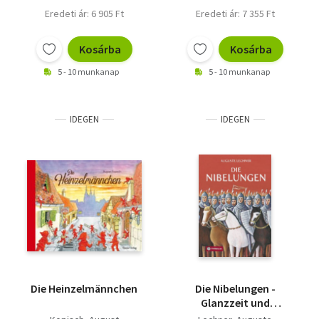
Eredeti ár: 6 905 Ft
Eredeti ár: 7 355 Ft
Kosárba
Kosárba
5 - 10 munkanap
5 - 10 munkanap
IDEGEN
IDEGEN
Die Heinzelmännchen
Die Nibelungen -
Glanzzeit und
Untergang eines