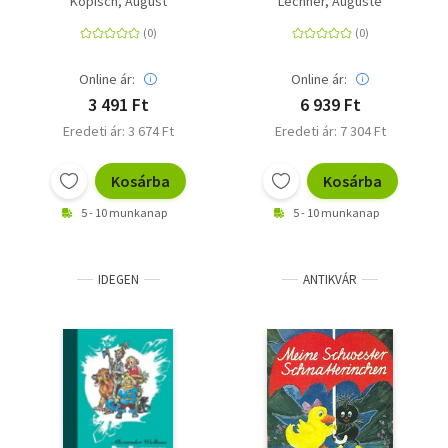
Kopisch, August
Lechner, Auguste
mächtigen Volkes
Online ár:
Online ár:
3 491 Ft
6 939 Ft
Eredeti ár: 3 674 Ft
Eredeti ár: 7 304 Ft
Kosárba
Kosárba
5 - 10 munkanap
5 - 10 munkanap
IDEGEN
ANTIKVÁR