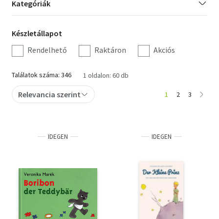
Kategória
Kategóriák
szűrés
Orosz könyvek
Készletállapot
Készletállapot
Audio books
szűrés
Rendelhető
Raktáron
Akciós
Hörbücher
Találatok száma: 346
1 oldalon: 60 db
Audiolibros
Relevancia szerint
1
2
3
Livres audio
Olasz hangoskönyvek
IDEGEN
IDEGEN
Orosz hangoskönyvek
Pocket Books
Taschenbücher
Libros de bolsillo