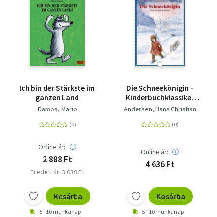
Ich bin der Stärkste im
Die Schneekönigin -
ganzen Land
Kinderbuchklassiker
zum Vorlesen
Ramos, Mario
Andersen, Hans Christian
Online ár:
Online ár:
2 888 Ft
4 636 Ft
Eredeti ár: 3 039 Ft
Kosárba
Kosárba
5 - 10 munkanap
5 - 10 munkanap