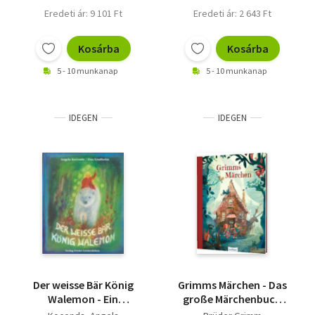
Eredeti ár: 9 101 Ft
Eredeti ár: 2 643 Ft
Kosárba
Kosárba
5 - 10 munkanap
5 - 10 munkanap
IDEGEN
IDEGEN
Der weisse Bär König
Grimms Märchen - Das
Walemon - Ein
große Märchenbuch
norwegisches Märchen
zum Vorlesen und