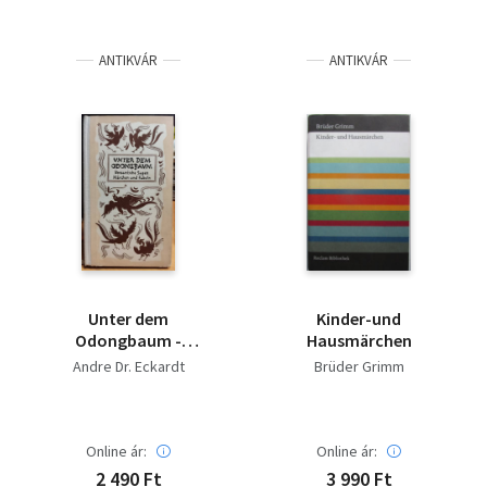
ANTIKVÁR
ANTIKVÁR
Unter dem
Kinder-und
Odongbaum -
Hausmärchen
Koranische Sagen
Andre Dr. Eckardt
Brüder Grimm
Märchen und Fabeln
Online ár:
Online ár:
2 490 Ft
3 990 Ft