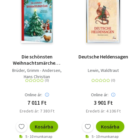
Die schönsten
Deutsche Heldensagen
Weihnachtsmärchen -
Wunderschön
Brüder, Grimm - Andersen,
Lewin, Waldtraut
illustrierte Märchen-
Hans Christian
Klassiker
Online ár:
Online ár:
7 011 Ft
3 901 Ft
Eredeti ár: 7 380 Ft
Eredeti ár: 4 106 Ft
Kosárba
Kosárba
5 - 10 munkanap
5 - 10 munkanap