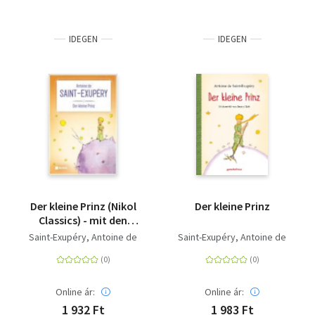
IDEGEN
IDEGEN
Der kleine Prinz (Nikol
Der kleine Prinz
Classics) - mit den
farbigen Illustrationen
Saint-Exupéry, Antoine de
Saint-Exupéry, Antoine de
des Autors
Online ár:
Online ár:
1 932 Ft
1 983 Ft