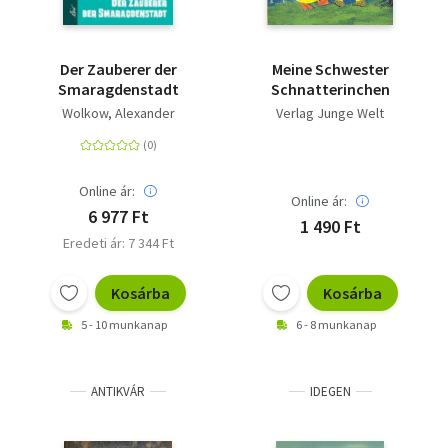
Der Zauberer der
Meine Schwester
Smaragdenstadt
Schnatterinchen
Wolkow, Alexander
Verlag Junge Welt
Online ár:
Online ár:
6 977 Ft
1 490 Ft
Eredeti ár: 7 344 Ft
Kosárba
Kosárba
5 - 10 munkanap
6 - 8 munkanap
ANTIKVÁR
IDEGEN