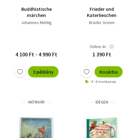
Buddhistische
Frieder und
märchen
Katerlieschen
Johannes Mehlig
Brüder Grimm
Online ár:
4 100 Ft - 4 990 Ft
1 390 Ft
3 példány
Kosárba
4 - 6 munkanap
ANTIKVÁR
IDEGEN