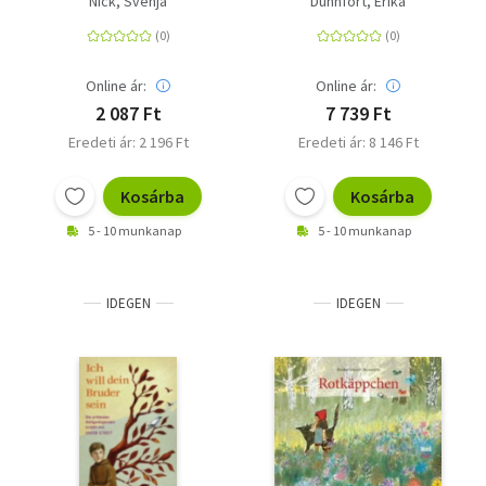
Nick, Svenja
Dühnfort, Erika
Gretel/Schneewittchen/Dornröschen/Rotkäppchen
durch das Jahr.
Online ár:
Online ár:
2 087 Ft
7 739 Ft
Eredeti ár: 2 196 Ft
Eredeti ár: 8 146 Ft
Kosárba
Kosárba
5 - 10 munkanap
5 - 10 munkanap
IDEGEN
IDEGEN