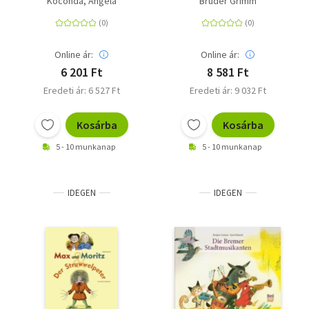
Koconda, Angela
Brüder Grimm
Anschauen
Online ár:
Online ár:
6 201 Ft
8 581 Ft
Eredeti ár: 6 527 Ft
Eredeti ár: 9 032 Ft
Kosárba
Kosárba
5 - 10 munkanap
5 - 10 munkanap
IDEGEN
IDEGEN