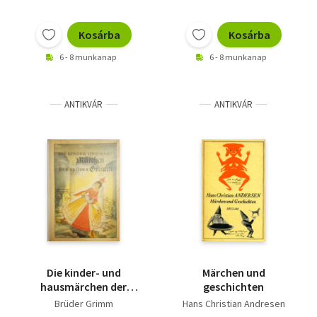
Kosárba
Kosárba
6 - 8 munkanap
6 - 8 munkanap
ANTIKVÁR
ANTIKVÁR
Die kinder- und
Märchen und
hausmärchen der
geschichten
brüder Grimm III.
Brüder Grimm
Hans Christian Andresen