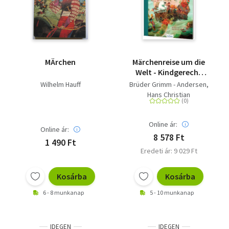
MÄrchen
Märchenreise um die
Welt - Kindgerecht
nacherzählte Märchen
Wilhelm Hauff
Brüder Grimm - Andersen,
aus allen Kontinenten
Hans Christian
Online ár:
Online ár:
8 578 Ft
1 490 Ft
Eredeti ár: 9 029 Ft
Kosárba
Kosárba
6 - 8 munkanap
5 - 10 munkanap
IDEGEN
IDEGEN