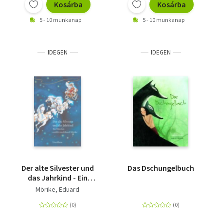
Kosárba
Kosárba
5 - 10 munkanap
5 - 10 munkanap
IDEGEN
IDEGEN
Der alte Silvester und
Das Dschungelbuch
das Jahrkind - Ein
Märchen
Mörike, Eduard