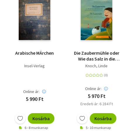
Arabische MÄrchen
Die Zaubermühle oder
Wie das Salz in die
Nordsee kam / De
Insel-Verlag
Knoch, Linde
Zaubermöhl oder Wie
dat Solt in de Nordsee
keem - Ein friesisches
Märchen auf
Online ár:
Online ár:
Plattdeutsch und
5 970 Ft
5 990 Ft
Hochdeutsch / Een
Eredeti ár: 6 284 Ft
freesch Määrken oop
Plattdüütsch un
Hoochdüütsch
Kosárba
Kosárba
6 - 8 munkanap
5 - 10 munkanap