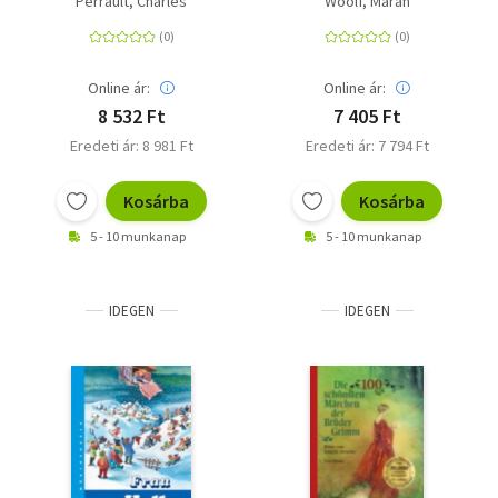
Perrault, Charles
Woolf, Marah
der kleine gläserne
Schuh
Online ár:
Online ár:
8 532 Ft
7 405 Ft
Eredeti ár: 8 981 Ft
Eredeti ár: 7 794 Ft
Kosárba
Kosárba
5 - 10 munkanap
5 - 10 munkanap
IDEGEN
IDEGEN