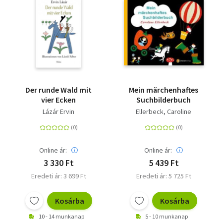
Der runde Wald mit
Mein märchenhaftes
vier Ecken
Suchbilderbuch
Lázár Ervin
Ellerbeck, Caroline
Online ár:
Online ár:
3 330 Ft
5 439 Ft
Eredeti ár: 3 699 Ft
Eredeti ár: 5 725 Ft
Kosárba
Kosárba
10 - 14 munkanap
5 - 10 munkanap