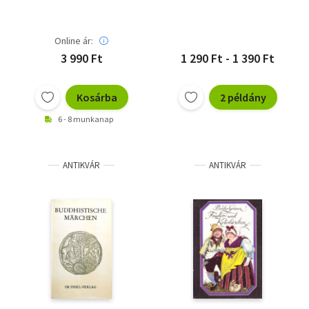
Online ár:
3 990 Ft
1 290 Ft - 1 390 Ft
Kosárba
2 példány
6 - 8 munkanap
ANTIKVÁR
ANTIKVÁR