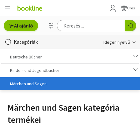
Üres
AI ajánló
Kategóriák
Idegen nyelvű
e-Könyv, audio
Deutsche Bücher
e-könyv-olvasók
Kinder- und Jugendbücher
English books
Märchen und Sagen
Deutsche Bücher
Märchen und Sagen kategória
Libros en español
termékei
Livres francais
Olasz könyvek