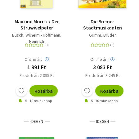
Max und Moritz / Der
Die Bremer
Struwwelpeter
Stadtmusikanten
Busch, Wilhelm - Hoffmann,
Grimm, Brüder
Heinrich
Online ár:
Online ár:
1 991 Ft
3 083 Ft
Eredeti ár: 2 095 Ft
Eredeti ár: 3 245 Ft
Kosárba
Kosárba
5 - 10 munkanap
5 - 10 munkanap
IDEGEN
IDEGEN