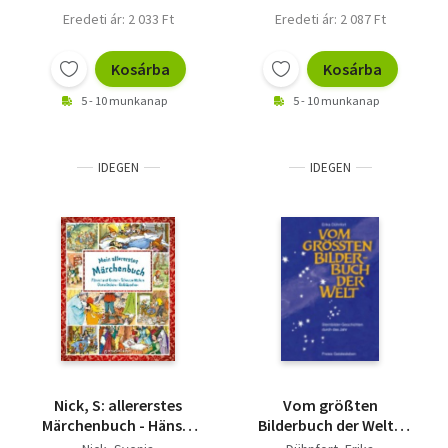
Eredeti ár: 2 033 Ft
Eredeti ár: 2 087 Ft
Kosárba
Kosárba
5 - 10 munkanap
5 - 10 munkanap
IDEGEN
IDEGEN
Nick, S: allererstes
Vom größten
Märchenbuch - Hänsel
Bilderbuch der Welt -
und
Sternbilder - Geschiten