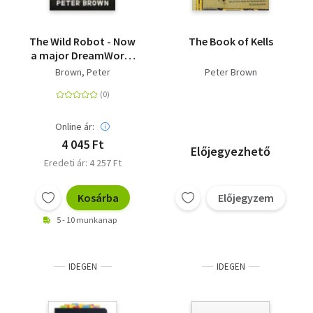
The Wild Robot - Now
The Book of Kells
a major DreamWorks
animation!
Brown, Peter
Peter Brown
Online ár:
4 045 Ft
Előjegyezhető
Eredeti ár: 4 257 Ft
Kosárba
Előjegyzem
5 - 10 munkanap
IDEGEN
IDEGEN