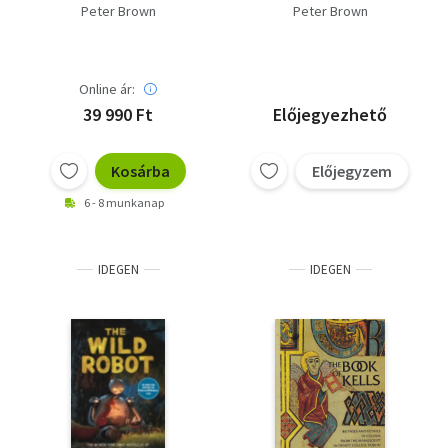
kialakulása 200-1000.
Peter Brown
Peter Brown
Online ár:
39 990 Ft
Előjegyezhető
Kosárba
Előjegyzem
6 - 8 munkanap
IDEGEN
IDEGEN