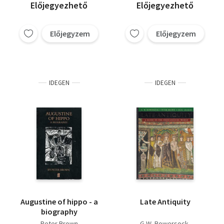
Előjegyezhető
Előjegyezhető
Előjegyzem
Előjegyzem
IDEGEN
IDEGEN
Augustine of hippo - a
Late Antiquity
biography
Peter Brown
G.W. Bowersock