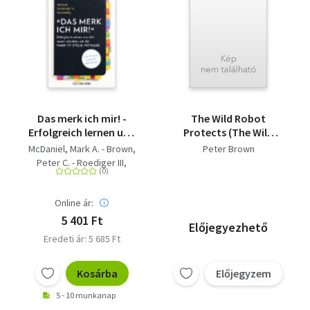
Das merk ich mir! -
The Wild Robot
Erfolgreich lernen und
Protects (The Wild
für immer behalten
Robot 3)
McDaniel, Mark A. - Brown,
Peter Brown
mit der Make-it-stick-
Peter C. - Roediger III,
Methode - Für Schule,
Henry
Studium und Beruf
Online ár:
5 401 Ft
Előjegyezhető
Eredeti ár: 5 685 Ft
Kosárba
Előjegyzem
5 - 10 munkanap