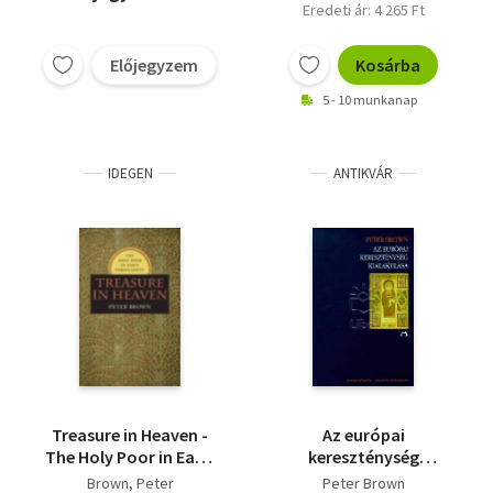
Eredeti ár: 4 265 Ft
Előjegyzem
Kosárba
5 - 10 munkanap
IDEGEN
ANTIKVÁR
Treasure in Heaven -
Az európai
The Holy Poor in Early
kereszténység
Christianity
kialakulása
Brown, Peter
Peter Brown