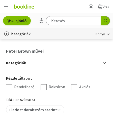
Üres
AI ajánló
Kategóriák
Könyv
Életmód, egészség
Peter Brown művei
Erotika
Kategória
Kategóriák
Gyermek- és ifjúsági
szűrés
Készletállapot
Készletállapot
Hobbi, szabadidő
szűrés
Rendelhető
Raktáron
Akciós
Irodalom
Találatok száma: 43
Művészet
Eladott darabszám szerint
Szakkönyv