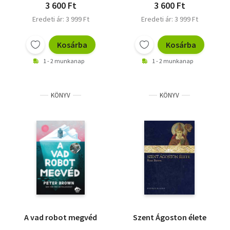
3 600 Ft
3 600 Ft
Eredeti ár: 3 999 Ft
Eredeti ár: 3 999 Ft
Kosárba
Kosárba
1 - 2 munkanap
1 - 2 munkanap
KÖNYV
KÖNYV
A vad robot megvéd
Szent Ágoston élete