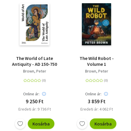
The World of Late
The Wild Robot -
Antiquity - AD 150-750
Volume 1
Brown, Peter
Brown, Peter
Online ár:
Online ár:
9 250 Ft
3 859 Ft
Eredeti ár: 9 736 Ft
Eredeti ár: 4 062 Ft
Kosárba
Kosárba