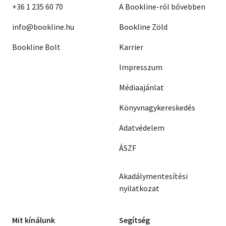
+36 1 235 60 70
A Bookline-ról bővebben
info@bookline.hu
Bookline Zöld
Bookline Bolt
Karrier
Impresszum
Médiaajánlat
Könyvnagykereskedés
Adatvédelem
ÁSZF
Akadálymentesítési
nyilatkozat
Mit kínálunk
Segítség