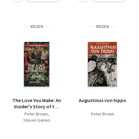
IDEGEN
IDEGEN
The Love You Make: An
Augustinus von hippo
Insider's Story of the
Beatles
Peter Brown
Peter Brown
Steven Gaines