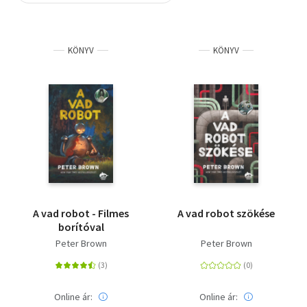
Szótár, nyelvkönyv
KÖNYV
KÖNYV
Tankönyv, segédkönyv
Társadalomtudomány
Természettudomány
Történelem
Vallás
A vad robot - Filmes
A vad robot szökése
borítóval
Peter Brown
Peter Brown
Online ár:
Online ár: