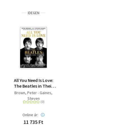
IDEGEN
All You Need Is Love:
The Beatles in Their
Own Words -
Brown, Peter - Gaines,
Unpublished,
Steven
Unvarnished, and Told
by the Beatles and
Their Inner Circle
Online ár:
11 735 Ft