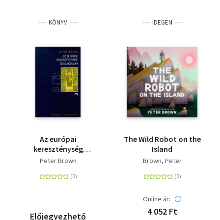
KÖNYV
IDEGEN
Az európai
The Wild Robot on the
kereszténység
Island
kialakulása
Peter Brown
Brown, Peter
Online ár:
4 052 Ft
Előjegyezhető