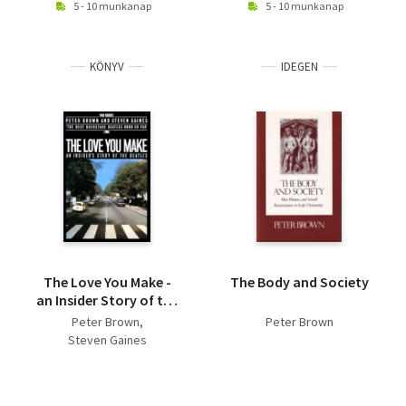
5 - 10 munkanap
5 - 10 munkanap
KÖNYV
IDEGEN
The Love You Make -
The Body and Society
an Insider Story of the
Beatles
Peter Brown
Peter Brown
Steven Gaines