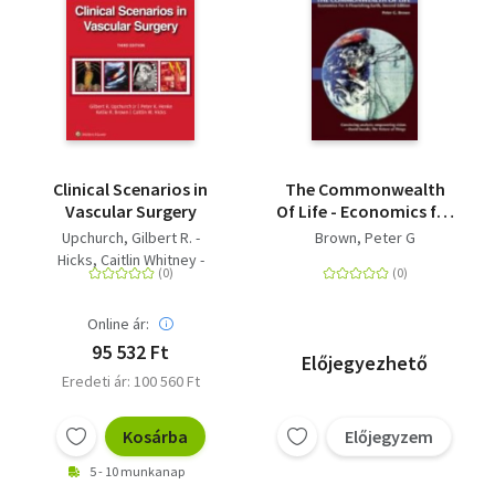
Clinical Scenarios in
The Commonwealth
Vascular Surgery
Of Life - Economics for
a Flourishing Earth
Upchurch, Gilbert R. -
Brown, Peter G
(Second Edition)
Hicks, Caitlin Whitney -
Brown, Kellie R. - Henke,
Peter
Online ár:
95 532 Ft
Előjegyezhető
Eredeti ár: 100 560 Ft
Kosárba
Előjegyzem
5 - 10 munkanap