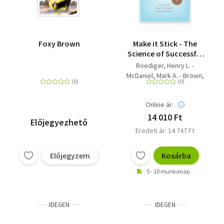
Foxy Brown
Make it Stick - The
Science of Successful
Learning
Roediger, Henry L. -
McDaniel, Mark A. - Brown,
Peter C.
Online ár:
14 010 Ft
Előjegyezhető
Eredeti ár: 14 747 Ft
Előjegyzem
Kosárba
5 - 10 munkanap
IDEGEN
IDEGEN