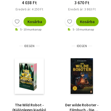
4 038 Ft
3 670 Ft
Eredeti ár: 4 250 Ft
Eredeti ár: 3 863 Ft
Kosárba
Kosárba
5 - 10 munkanap
5 - 10 munkanap
IDEGEN
IDEGEN
The Wild Robot -
Der wilde Roboter -
(Különleges kiadás)
Filmbuch - Die