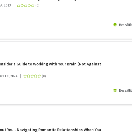
SA, 2013
Beszállí
Insider's Guide to Working with Your Brain (Not Against
e LLC, 2024
Beszállí
out You - Navigating Romantic Relationships When You