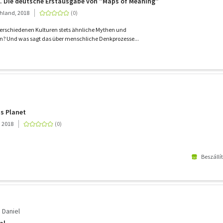
. Die deutsche Erstausgabe von "Maps of Meaning"
hland, 2018
erschiedenen Kulturen stets ähnliche Mythen und
n? Und was sagt das über menschliche Denkprozesse...
s Planet
, 2018
Beszállí
 Daniel