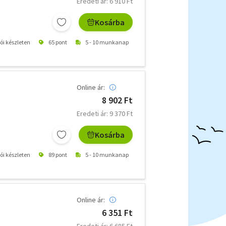
Eredeti ár: 6 910 Ft
Kosárba
tói készleten
65 pont
5 - 10 munkanap
Online ár:
8 902 Ft
Eredeti ár: 9 370 Ft
Kosárba
tói készleten
89 pont
5 - 10 munkanap
Online ár:
6 351 Ft