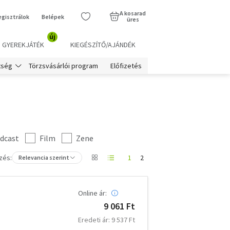
A kosarad
egisztrálok
Belépek
üres
új
GYEREKJÁTÉK
KIEGÉSZÍTŐ/AJÁNDÉK
Törzsvásárlói program
Előfizetés
tség
dcast
Film
Zene
zés:
1
2
Relevancia szerint
Online ár:
9 061 Ft
Eredeti ár: 9 537 Ft