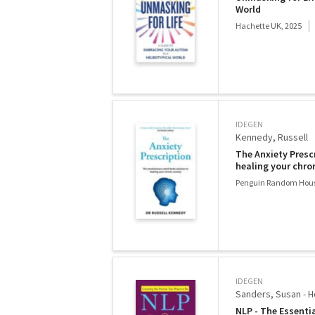
World
Hachette UK, 2025
IDEGEN
Kennedy, Russell
The Anxiety Presc
healing your chro
Penguin Random Hous
IDEGEN
Sanders, Susan - H
NLP - The Essenti