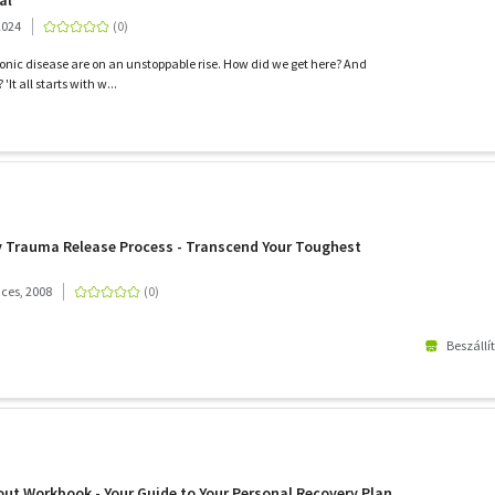
al
2024
onic disease are on an unstoppable rise. How did we get here? And
'It all starts with w...
y Trauma Release Process - Transcend Your Toughest
ices, 2008
Beszállí
out Workbook - Your Guide to Your Personal Recovery Plan