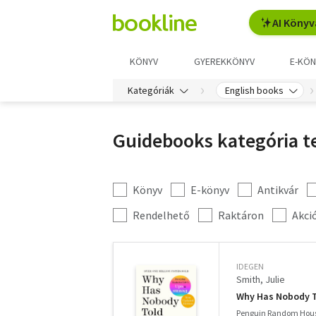
AI Könyv
KÖNYV
GYEREKKÖNYV
E-KÖN
Kategóriák
English books
Guidebooks kategória t
Könyv
E-könyv
Antikvár
Kategória
szűrés
További
Rendelhető
Raktáron
Akci
szűrők
IDEGEN
Smith, Julie
Why Has Nobody T
Penguin Random Hous