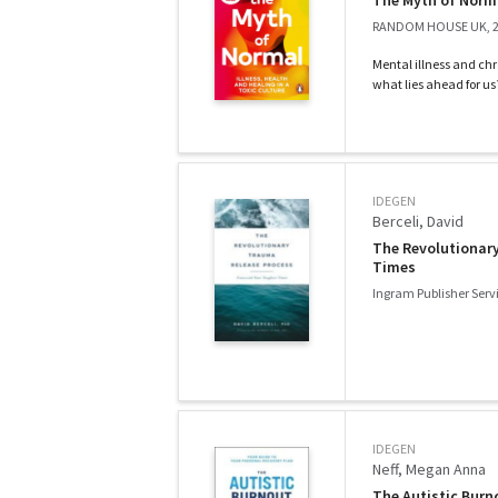
The Myth of Norm
RANDOM HOUSE UK, 
Mental illness and chr
what lies ahead for us? 
IDEGEN
Berceli, David
The Revolutionar
Times
Ingram Publisher Serv
IDEGEN
Neff, Megan Anna
The Autistic Burn