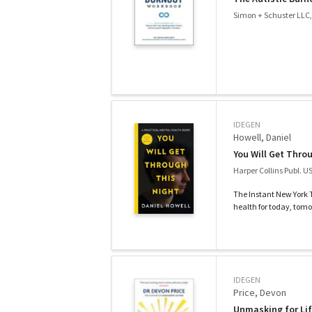
Simon + Schuster LLC,
IDEGEN
Howell, Daniel
You Will Get Thro
Harper Collins Publ. U
The Instant New York T
health for today, tomor
IDEGEN
Price, Devon
Unmasking for Lif