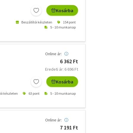
Kosárba
Beszállítói készleten
154 pont
5 - 10 munkanap
Online ár:
6 362 Ft
Eredeti ár: 6 696 Ft
Kosárba
tói készleten
63 pont
5 - 10 munkanap
Online ár:
7 191 Ft