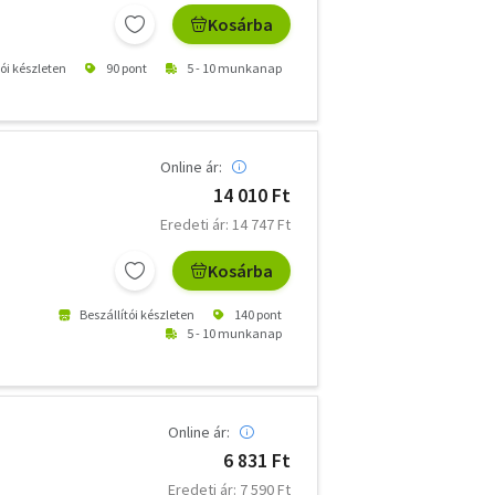
Kosárba
tói készleten
90 pont
5 - 10 munkanap
Online ár:
14 010 Ft
Eredeti ár: 14 747 Ft
Kosárba
Beszállítói készleten
140 pont
5 - 10 munkanap
Online ár:
6 831 Ft
Eredeti ár: 7 590 Ft