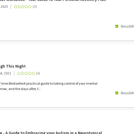
 2025
Beszállí
ugh This Night
SA, 2021
imes BestsellerA practical guide to taking control of your mental
row, and the days after, f...
Beszállí
e - A Guide to Embracing your Autism in a Neurotypical