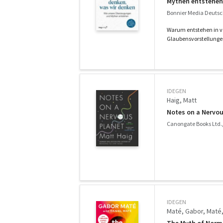
Mythen entstehen
Bonnier Media Deutsc
Warum entstehen in v
Glaubensvorstellunge
IDEGEN
Haig, Matt
Notes on a Nervou
Canongate Books Ltd.
IDEGEN
Maté, Gabor
Maté,