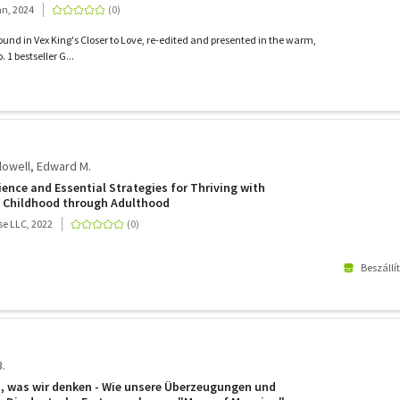
n, 2024
 found in Vex King's Closer to Love, re-edited and presented in the warm,
. 1 bestseller G...
llowell, Edward M.
ience and Essential Strategies for Thriving with
m Childhood through Adulthood
e LLC, 2022
Beszállí
.
, was wir denken - Wie unsere Überzeugungen und