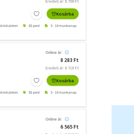
Eredeti ár: 8 700 Ft
Kosárba
tói készleten
82 pont
5 - 10 munkanap
Online ár:
8 283 Ft
Eredeti ár: 8 718 Ft
Kosárba
tói készleten
82 pont
5 - 10 munkanap
Online ár:
6 565 Ft