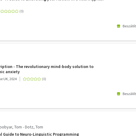
Beszállí
ription - The revolutionary mind-body solution to
nic anxiety
e UK, 2024
Beszállí
oobyar, Tom - Dotz, Tom
al Guide to Neuro-Linguistic Programming