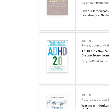
Macmillan-Heineman
Love distils the ideas
relatable style of his No
IDEGEN
Ratey, John J. - Ha
ADHD 2.0 - New Sc
Distraction--fro
Penguin Random Hous
IDEGEN
Peterson, Jordan B
Warum wir denken