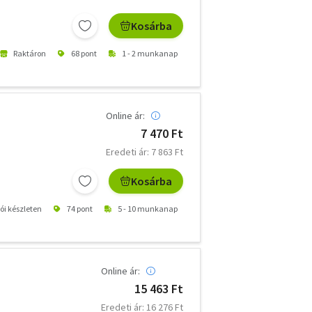
Kosárba
Raktáron
68 pont
1 - 2 munkanap
Online ár:
7 470 Ft
Eredeti ár: 7 863 Ft
Kosárba
tói készleten
74 pont
5 - 10 munkanap
Online ár:
15 463 Ft
Eredeti ár: 16 276 Ft