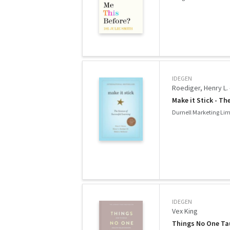
IDEGEN
Roediger, Henry L. 
Make it Stick - Th
Durnell Marketing Lim
IDEGEN
Vex King
Things No One Ta