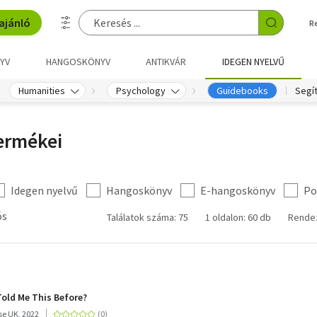
ajánló
R
YV
HANGOSKÖNYV
ANTIKVÁR
IDEGEN NYELVŰ
Humanities
Psychology
Guidebooks
Segí
ermékei
Idegen nyelvű
Hangoskönyv
E-hangoskönyv
Po
ós
Találatok száma: 75
1 oldalon: 60 db
Rende
old Me This Before?
e UK, 2022