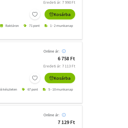
Eredeti ár: 7 990 Ft
Kosárba
Raktáron
71 pont
1 - 2 munkanap
Online ár:
6 758 Ft
Eredeti ár: 7 113 Ft
Kosárba
tói készleten
67 pont
5 - 10 munkanap
Online ár:
7 129 Ft