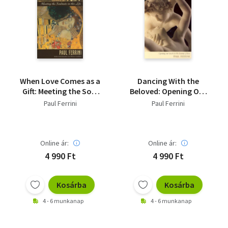
When Love Comes as a
Dancing With the
Gift: Meeting the Soul
Beloved: Opening Our
Mate in This Life
Hearts to the Lessons
Paul Ferrini
Paul Ferrini
of Love
Online ár:
Online ár:
4 990 Ft
4 990 Ft
Kosárba
Kosárba
4 - 6 munkanap
4 - 6 munkanap