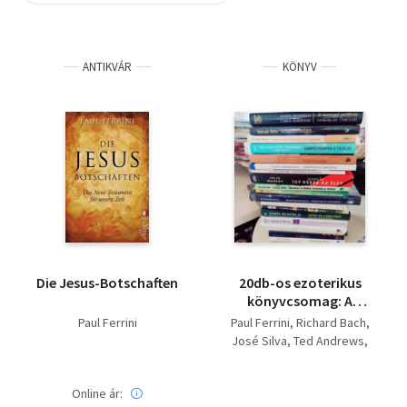
Szótár, nyelvkönyv
ANTIKVÁR
KÖNYV
Tankönyv, segédkönyv
Társadalomtudomány
Természettudomány
Történelem
Vallás
Die Jesus-Botschaften
20db-os ezoterikus
könyvcsomag: A
tökéletesség
Paul Ferrini
Paul Ferrini
Richard Bach
pillanata+ A sirály+
José Silva
Ted Andrews
Agykontroll+ Az aura
Ursula Klinger-Raatz
érzékelése+ Angyalok
László Ervin
és drágakövek+
Online ár:
James Redfield