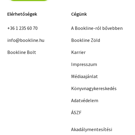
Elérhetőségek
Cégünk
+36 1 235 60 70
A Bookline-ról bővebben
info@bookline.hu
Bookline Zöld
Bookline Bolt
Karrier
Impresszum
Médiaajánlat
Könyvnagykereskedés
Adatvédelem
ÁSZF
Akadálymentesítési