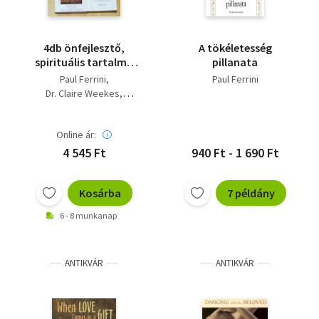
4db önfejlesztő,
A tökéletesség
spirituális tartalmú
pillanata
mű - Kezünkben az
Paul Ferrini
Paul Ferrini
egészség, Életet a
Dr. Claire Weekes
napoknak,
Bernie S. Siegel
Legyőzhetjük az
Kim da Silva
idegességet-
Online ár:
Problémamegoldás
4 545 Ft
940 Ft - 1 690 Ft
önerővel, A
tökéletesség pillanata
Kosárba
7 példány
6 - 8 munkanap
ANTIKVÁR
ANTIKVÁR