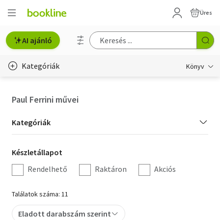
Üres
AI ajánló
Kategóriák
Könyv
Életmód, egészség
Paul Ferrini művei
Erotika
Kategória
Kategóriák
Gyermek- és ifjúsági
szűrés
Készletállapot
Készletállapot
Hobbi, szabadidő
szűrés
Rendelhető
Raktáron
Akciós
Irodalom
Találatok száma: 11
Művészet
Eladott darabszám szerint
Szakkönyv