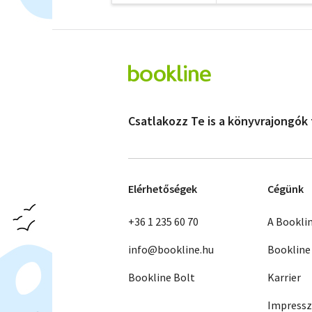
Csatlakozz Te is a könyvrajongók
Elérhetőségek
Cégünk
+36 1 235 60 70
A Bookli
info@bookline.hu
Bookline
Bookline Bolt
Karrier
Impress