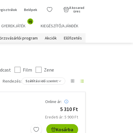
A kosarad
egisztrálok
Belépek
üres
új
GYEREKJÁTÉK
KIEGÉSZÍTŐ/AJÁNDÉK
örzsvásárlói program
Akciók
Előfizetés
dcast
Film
Zene
Rendezés:
Szállítási idő szerint
Online ár:
5 310 Ft
Eredeti ár: 5 900 Ft
Kosárba