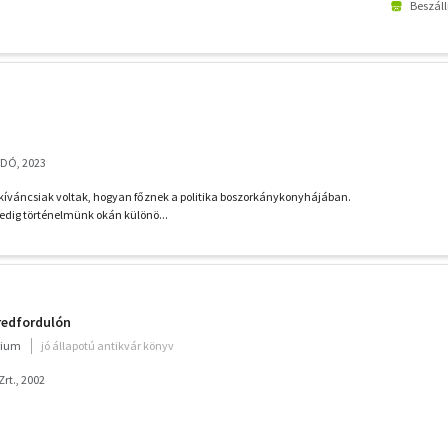
Beszáll
ADÓ, 2023
kíváncsiak voltak, hogyan főznek a politika boszorkánykonyhájában.
edig történelmünk okán különö...
zredfordulón
rium
jó állapotú antikvár könyv
rt., 2002