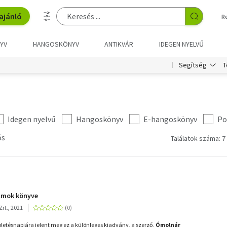
ajánló
R
YV
HANGOSKÖNYV
ANTIKVÁR
IDEGEN NYELVŰ
T
Segítség
Idegen nyelvű
Hangoskönyv
E-hangoskönyv
Po
ós
Találatok száma: 7
Álmok könyve
rt., 2021
letésnapjára jelent meg ez a különleges kiadvány, a szerző,
Ómolnár