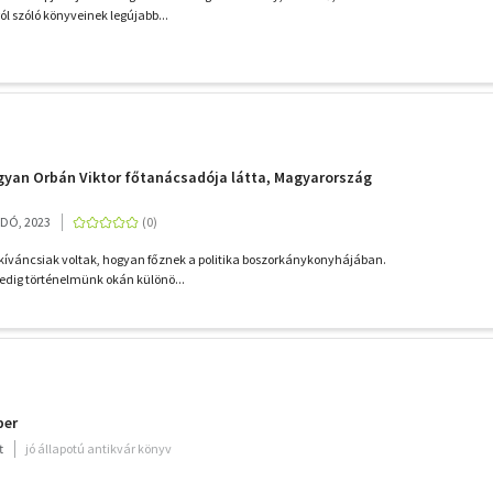
l szóló könyveinek legújabb...
gyan Orbán Viktor főtanácsadója látta, Magyarország
ADÓ, 2023
kíváncsiak voltak, hogyan főznek a politika boszorkánykonyhájában.
edig történelmünk okán különö...
ber
t
jó állapotú antikvár könyv