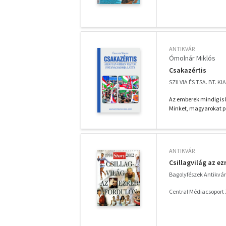
ANTIKVÁR
Ómolnár Miklós
Csakazértis
SZILVIA ÉS TSA. BT. KI
Az emberek mindig is 
Minket, magyarokat p
ANTIKVÁR
Csillagvilág az e
Bagolyfészek Antikvá
Central Médiacsoport Z