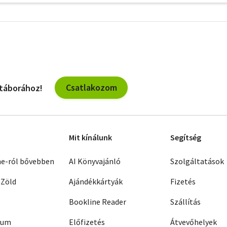
További
szűrők
Csatlakozom
 táborához!
Mit kínálunk
Segítség
ne-ról bővebben
AI Könyvajánló
Szolgáltatások
 Zöld
Ajándékkártyák
Fizetés
Bookline Reader
Szállítás
zum
Előfizetés
Átvevőhelyek