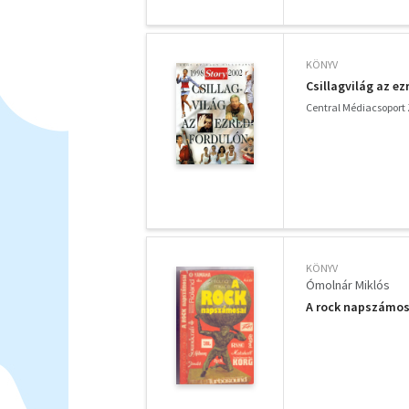
KÖNYV
Csillagvilág az ez
Central Médiacsoport Z
KÖNYV
Ómolnár Miklós
A rock napszámos