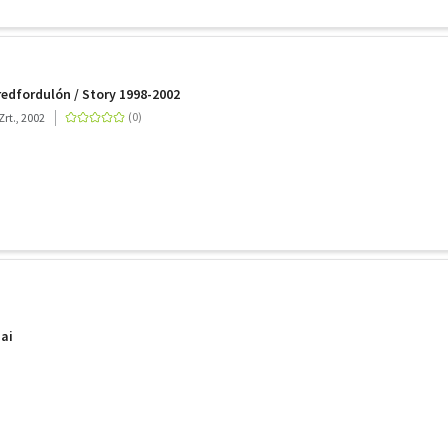
redfordulón / Story 1998-2002
rt., 2002
ai