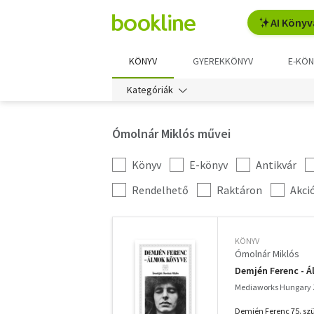
AI Könyv
KÖNYV
GYEREKKÖNYV
E-KÖN
Kategóriák
Ómolnár Miklós művei
Könyv
E-könyv
Antikvár
Kategória
szűrés
További
Rendelhető
Raktáron
Akci
szűrők
KÖNYV
Ómolnár Miklós
Demjén Ferenc - 
Mediaworks Hungary Z
Demjén Ferenc 75. szü