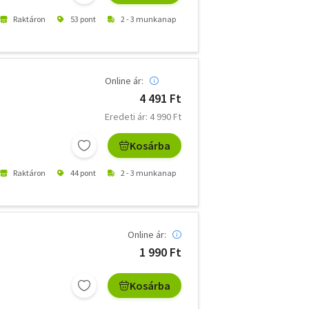
Raktáron
53 pont
2 - 3 munkanap
Online ár:
4 491 Ft
Eredeti ár: 4 990 Ft
Kosárba
Raktáron
44 pont
2 - 3 munkanap
Online ár:
1 990 Ft
Kosárba