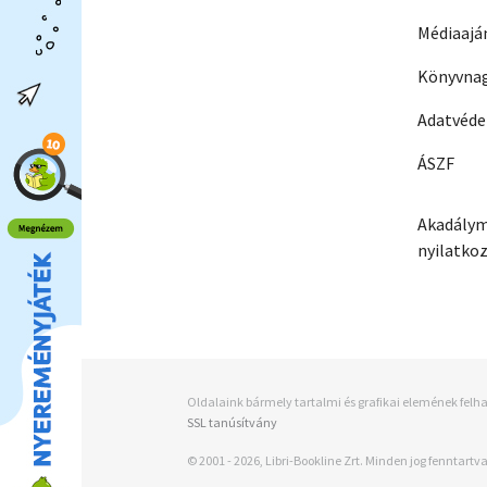
Médiaajá
Könyvnag
Adatvéd
ÁSZF
Akadálym
nyilatko
Oldalaink bármely tartalmi és grafikai elemének felha
SSL tanúsítvány
© 2001 - 2026, Libri-Bookline Zrt. Minden jog fenntartva