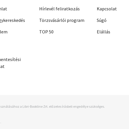
nlat
Hírlevél feliratkozás
Kapcsolat
ykereskedés
Törzsvásárlói program
Súgó
elem
TOP 50
Elállás
entesítési
zat
sználásához a Libri-Bookline Zrt. előzetes írásbeli engedélye szükséges.
.