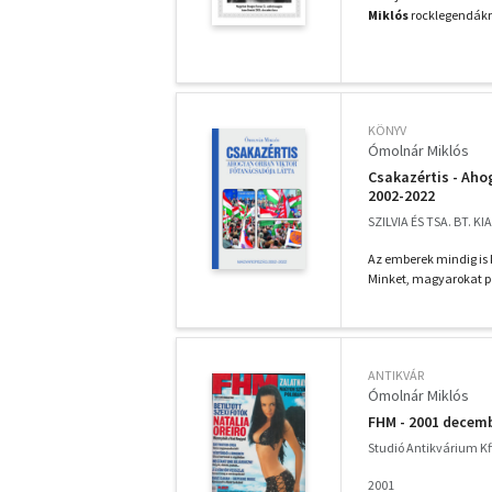
Miklós
rocklegendákró
KÖNYV
Ómolnár Miklós
Csakazértis - Aho
2002-2022
SZILVIA ÉS TSA. BT. KI
Az emberek mindig is 
Minket, magyarokat p
ANTIKVÁR
Ómolnár Miklós
FHM - 2001 decem
Studió Antikvárium Kf
2001