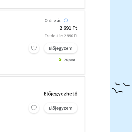
Online ár:
2 691 Ft
Eredeti ár: 2 990 Ft
Előjegyzem
26 pont
Előjegyezhető
Előjegyzem