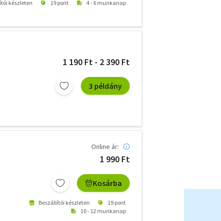
ítói készleten
19 pont
4 - 6 munkanap
1 190 Ft - 2 390 Ft
3 példány
Online ár:
1 990 Ft
Kosárba
Beszállítói készleten
19 pont
10 - 12 munkanap