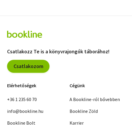
Csatlakozz Te is a könyvrajongók táborához!
Csatlakozom
Elérhetőségek
Cégünk
+36 1 235 60 70
A Bookline-ról bővebben
info@bookline.hu
Bookline Zöld
Bookline Bolt
Karrier