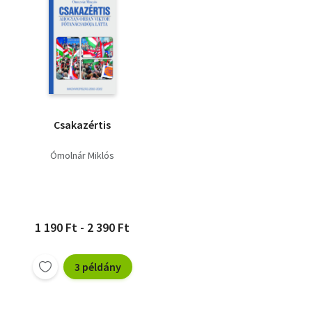
Csakazértis
Ómolnár Miklós
1 190 Ft - 2 390 Ft
3 példány