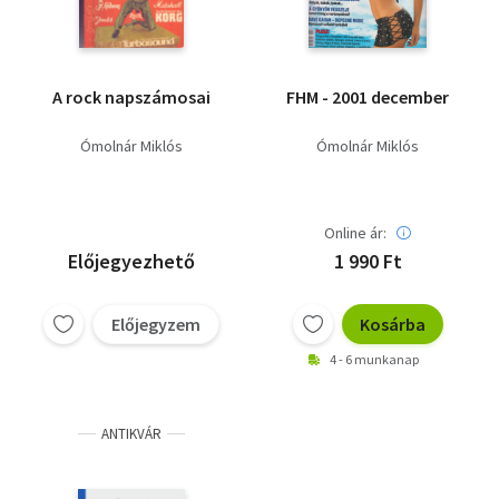
A rock napszámosai
FHM - 2001 december
Ómolnár Miklós
Ómolnár Miklós
Online ár:
Előjegyezhető
1 990 Ft
Előjegyzem
Kosárba
4 - 6 munkanap
ANTIKVÁR