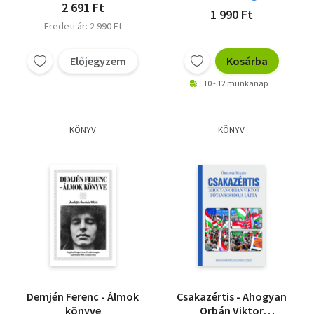
2 691 Ft
1 990 Ft
Eredeti ár: 2 990 Ft
Előjegyzem
Kosárba
10 - 12 munkanap
KÖNYV
KÖNYV
Demjén Ferenc - Álmok
Csakazértis - Ahogyan
könyve
Orbán Viktor