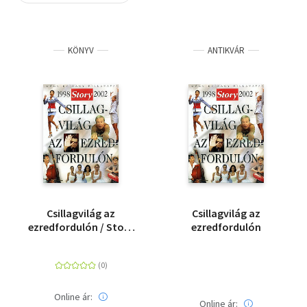
Szótár, nyelvkönyv
KÖNYV
ANTIKVÁR
Tankönyv, segédkönyv
Társadalomtudomány
Természettudomány
Történelem
Vallás
Csillagvilág az
Csillagvilág az
ezredfordulón / Story
ezredfordulón
1998-2002
Online ár:
Online ár: