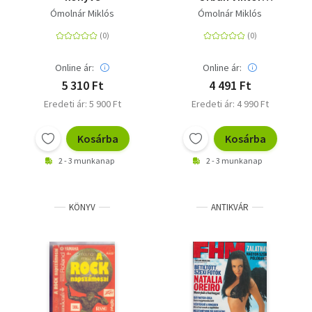
főtanácsadója látta,
Ómolnár Miklós
Ómolnár Miklós
Magyarország 2002-
2022
Online ár:
Online ár:
5 310 Ft
4 491 Ft
Eredeti ár: 5 900 Ft
Eredeti ár: 4 990 Ft
Kosárba
Kosárba
2 - 3 munkanap
2 - 3 munkanap
KÖNYV
ANTIKVÁR