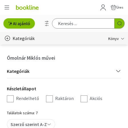
Üres
AI ajánló
Kategóriák
Könyv
Életmód, egészség
Ómolnár Miklós művei
Erotika
Kategória
Kategóriák
Gyermek- és ifjúsági
szűrés
Készletállapot
Készletállapot
Hobbi, szabadidő
szűrés
Rendelhető
Raktáron
Akciós
Irodalom
Találatok száma: 7
Művészet
Szerző szerint A-Z
Szakkönyv