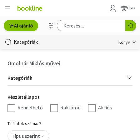
Üres
AI ajánló
Kategóriák
Könyv
Életmód, egészség
Ómolnár Miklós művei
Erotika
Kategória
Kategóriák
Gyermek- és ifjúsági
szűrés
Készletállapot
Készletállapot
Hobbi, szabadidő
szűrés
Rendelhető
Raktáron
Akciós
Irodalom
Találatok száma: 7
Művészet
Típus szerint
Szakkönyv