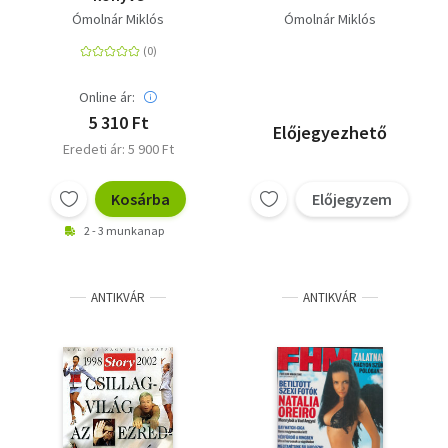
Ómolnár Miklós
Ómolnár Miklós
Online ár:
5 310 Ft
Előjegyezhető
Eredeti ár: 5 900 Ft
Kosárba
Előjegyzem
2 - 3 munkanap
ANTIKVÁR
ANTIKVÁR