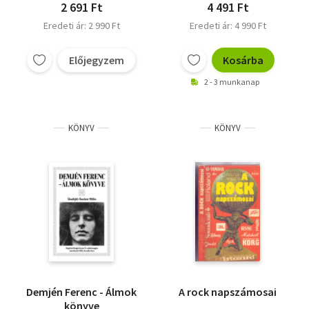
2 691 Ft
4 491 Ft
Eredeti ár: 2 990 Ft
Eredeti ár: 4 990 Ft
Előjegyzem
Kosárba
2 - 3 munkanap
KÖNYV
KÖNYV
Demjén Ferenc - Álmok
A rock napszámosai
könyve