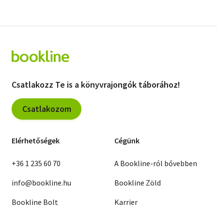
Csatlakozz Te is a könyvrajongók táborához!
Csatlakozom
Elérhetőségek
Cégünk
+36 1 235 60 70
A Bookline-ról bővebben
info@bookline.hu
Bookline Zöld
Bookline Bolt
Karrier