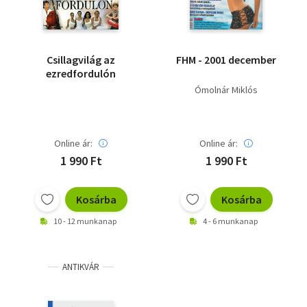
Csillagvilág az
FHM - 2001 december
ezredfordulón
Ómolnár Miklós
Online ár:
Online ár:
1 990 Ft
1 990 Ft
Kosárba
Kosárba
10 - 12 munkanap
4 - 6 munkanap
ANTIKVÁR