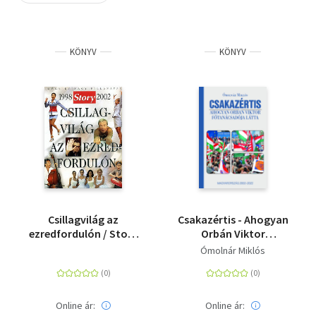
Szótár, nyelvkönyv
KÖNYV
KÖNYV
Tankönyv, segédkönyv
Társadalomtudomány
Természettudomány
Történelem
Vallás
Csillagvilág az
Csakazértis - Ahogyan
ezredfordulón / Story
Orbán Viktor
1998-2002
főtanácsadója látta,
Ómolnár Miklós
Magyarország 2002-
2022
Online ár:
Online ár: