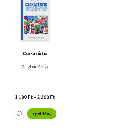
Csakazértis
Ómolnár Miklós
1 190 Ft - 2 390 Ft
3 példány