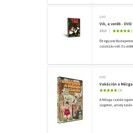
DVD
Vili, a veréb - DVD
2013
Élt egyszer Budapesten
csúzlizás volt. Ez utó
DVD
Vakáción a Mézga 
A Mézga család izgalm
szigeten, amely talán