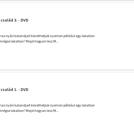
család 3. - DVD
as nyári kalandjait követhetjük nyomon például egy lakatlan
 mégse lakatlan? Majd hogyan lesz M...
család 1. - DVD
as nyári kalandjait követhetjük nyomon például egy lakatlan
 mégse lakatlan? Majd hogyan lesz M...