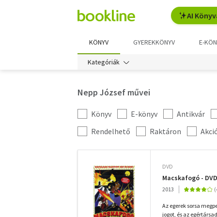
AI Könyv
KÖNYV
GYEREKKÖNYV
E-KÖN
Kategóriák
Nepp József művei
Könyv
E-könyv
Antikvár
Kategória
szűrés
További
Rendelhető
Raktáron
Akci
szűrők
DVD
Macskafogó - DV
2013
Az egerek sorsa megp
jogot, és az egértárs