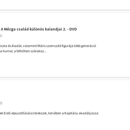
- A Mézga család különös kalandjai 2. - DVD
iszta és Aladár, valamint Máris szomszéd figurája több generáció
a humor, a felhőtlen szórakoz...
rek Erdő elpusztítására törekszik, tervében a Kapitány akadályozza