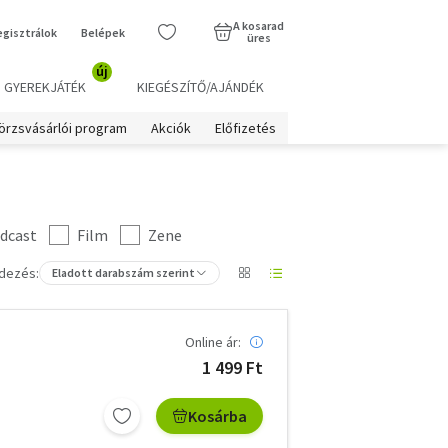
A kosarad
egisztrálok
Belépek
üres
új
GYEREKJÁTÉK
KIEGÉSZÍTŐ/AJÁNDÉK
örzsvásárlói program
Akciók
Előfizetés
dcast
Film
Zene
dezés:
Eladott darabszám szerint
Online ár:
1 499 Ft
Kosárba