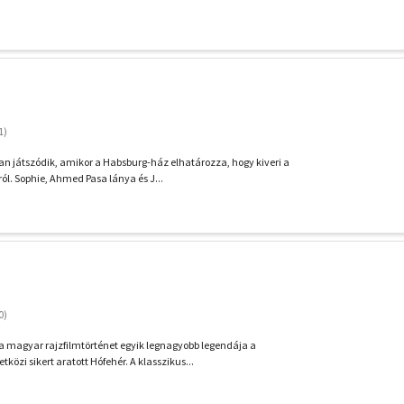
n játszódik, amikor a Habsburg-ház elhatározza, hogy kiveri a
ól. Sophie, Ahmed Pasa lánya és J...
a magyar rajzfilmtörténet egyik legnagyobb legendája a
zi sikert aratott Hófehér. A klasszikus...