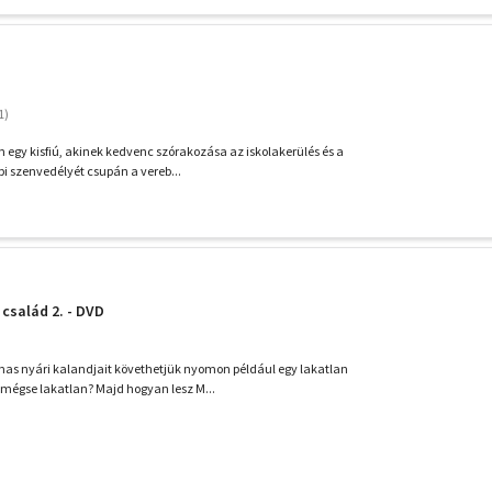
 egy kisfiú, akinek kedvenc szórakozása az iskolakerülés és a
bbi szenvedélyét csupán a vereb...
család 2. - DVD
as nyári kalandjait követhetjük nyomon például egy lakatlan
 mégse lakatlan? Majd hogyan lesz M...