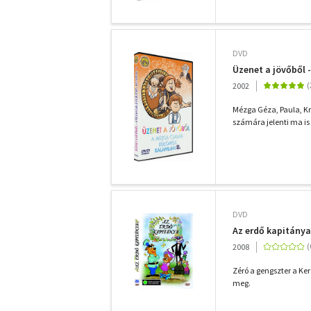
DVD
Üzenet a jövőből 
2002
Mézga Géza, Paula, Kr
számára jelenti ma is 
DVD
Az erdő kapitánya
2008
Zéró a gengszter a Ke
meg.