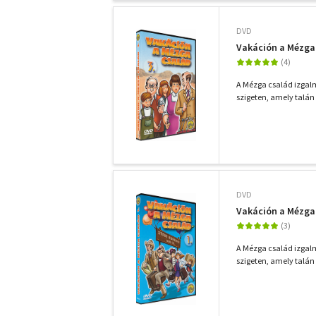
DVD
Vakáción a Mézga 
A Mézga család izgalm
szigeten, amely talán
DVD
Vakáción a Mézga 
A Mézga család izgalm
szigeten, amely talán