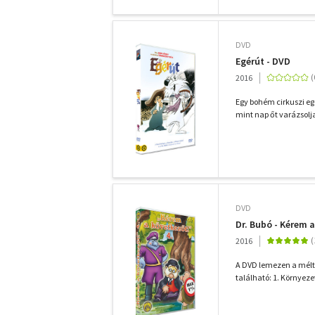
DVD
Egérút - DVD
2016
Egy bohém cirkuszi egé
mint nap őt varázsolja 
DVD
Dr. Bubó - Kérem a
2016
A DVD lemezen a méltá
található: 1. Környeze