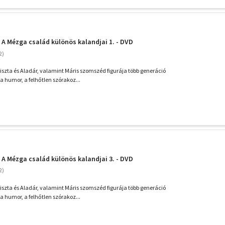
- A Mézga család különös kalandjai 1. - DVD
iszta és Aladár, valamint Máris szomszéd figurája több generáció
a humor, a felhőtlen szórakoz...
- A Mézga család különös kalandjai 3. - DVD
iszta és Aladár, valamint Máris szomszéd figurája több generáció
a humor, a felhőtlen szórakoz...