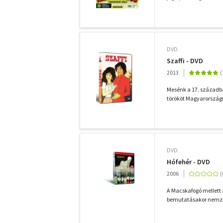
DVD
Szaffi - DVD
2013
Mesénk a 17. századba
törököt Magyarországr
DVD
Hófehér - DVD
2006
A Macskafogó mellett 
bemutatásakor nemzetkö