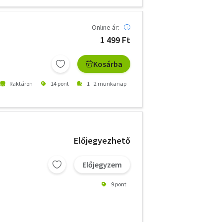
Online ár:
1 499 Ft
Kosárba
Raktáron
14 pont
1 - 2 munkanap
Előjegyezhető
Előjegyzem
9 pont