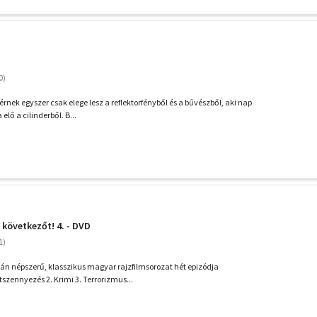
rnek egyszer csak elege lesz a reflektorfényből és a bűvészből, aki nap
elő a cilinderből. B...
 következőt! 4. - DVD
n népszerű, klasszikus magyar rajzfilmsorozat hét epizódja
tszennyezés 2. Krimi 3. Terrorizmus...