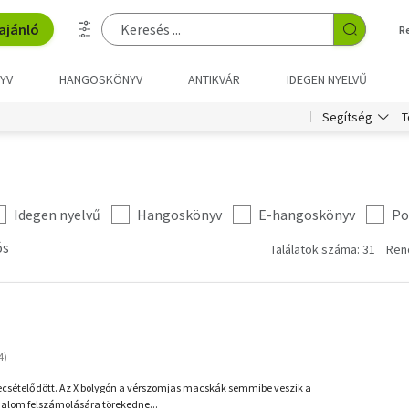
ajánló
R
YV
HANGOSKÖNYV
ANTIKVÁR
IDEGEN NYELVŰ
T
Segítség
Idegen nyelvű
Hangoskönyv
E-hangoskönyv
Po
ós
Találatok száma: 31
Ren
D
ecsételődött. Az X bolygón a vérszomjas macskák semmibe veszik a
adalom felszámolására törekedne...