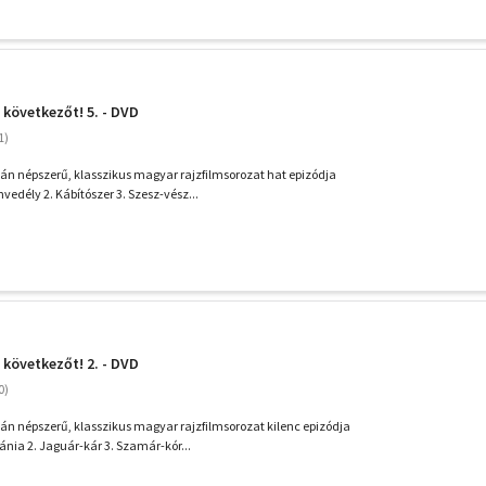
 következőt! 5. - DVD
n népszerű, klasszikus magyar rajzfilmsorozat hat epizódja
nvedély 2. Kábítószer 3. Szesz-vész...
 következőt! 2. - DVD
n népszerű, klasszikus magyar rajzfilmsorozat kilenc epizódja
ánia 2. Jaguár-kár 3. Szamár-kór...