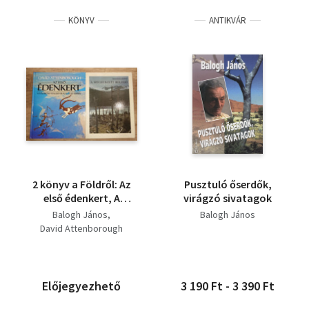
KÖNYV
ANTIKVÁR
2 könyv a Földről: Az
Pusztuló őserdők,
első édenkert, A
virágzó sivatagok
megsebzett bolygó
Balogh János
Balogh János
David Attenborough
Előjegyezhető
3 190 Ft - 3 390 Ft