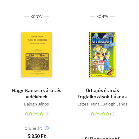
KÖNYV
KÖNYV
Nagy-Kanizsa város és
Űrhajós és más
vidékének
foglalkozások fiúknak
hadtörténelmi leírása
Balogh János
Eszes Hajnal
Balogh János
Online ár:
5 850 Ft