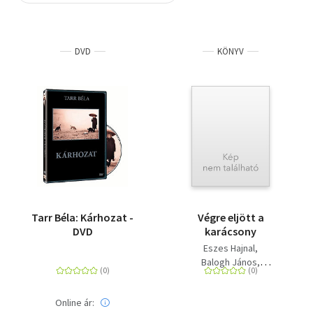
Szótár, nyelvkönyv
DVD
KÖNYV
Tankönyv, segédkönyv
Társadalomtudomány
Természettudomány
Történelem
Vallás
Tarr Béla: Kárhozat -
Végre eljött a
DVD
karácsony
Eszes Hajnal
Balogh János
Morvay Zsófi
Online ár: