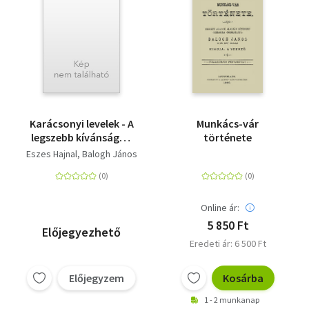
Karácsonyi levelek - A
Munkács-vár
legszebb kívánságok
története
gyűjteménye
Eszes Hajnal
Balogh János
Online ár:
5 850 Ft
Előjegyezhető
Eredeti ár: 6 500 Ft
Előjegyzem
Kosárba
1 - 2 munkanap