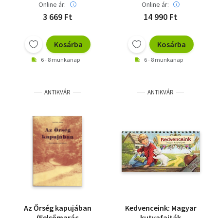
csepegtető
Online ár:
Online ár:
öntöztetés alapelvei
3 669 Ft
14 990 Ft
Kosárba
Kosárba
6 - 8 munkanap
6 - 8 munkanap
ANTIKVÁR
ANTIKVÁR
Az Őrség kapujában
Kedvenceink: Magyar
(Felsőmarác
kutyafajták