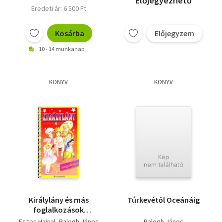
Előjegyezhető
Eredeti ár: 6 500 Ft
Kosárba
Előjegyzem
10 - 14 munkanap
KÖNYV
KÖNYV
Királylány és más
Túrkevétől Oceánáig
foglalkozások
lányoknak
Eszes Hajnal
Balogh János
Balogh János