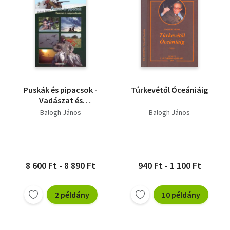
Puskák és pipacsok -
Túrkevétől Óceániáig
Vadászat és
vadgazdálkodás
Balogh János
Balogh János
8 600 Ft - 8 890 Ft
940 Ft - 1 100 Ft
2 példány
10 példány