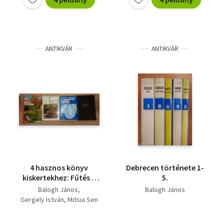
ANTIKVÁR
ANTIKVÁR
4 hasznos könyv
Debrecen története 1-
kiskertekhez: Fűtés a
5.
kertészetben, A
Balogh János
Balogh János
japánkert titkai, Kerti
Gergely István
Mitsui Sen
medencék, tavakk,
tűzrakóhelyek, A