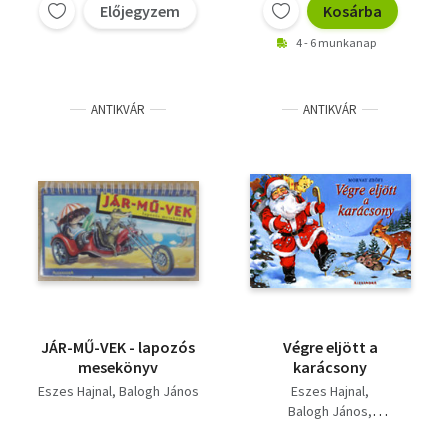
Előjegyzem
Kosárba
4 - 6 munkanap
ANTIKVÁR
ANTIKVÁR
JÁR-MŰ-VEK - lapozós
Végre eljött a
mesekönyv
karácsony
Eszes Hajnal
Balogh János
Eszes Hajnal
Balogh János
Morvay Zsófi