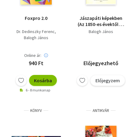
Foxpro 2.0
Jászapáti képekben
(Az 1850-es évektől az
1950-es évekig)
Dr. Dedinszky Ferenc
Balogh János
Balogh János
Online ár:
940 Ft
Előjegyezhető
Kosárba
Előjegyzem
6 - 8 munkanap
KÖNYV
ANTIKVÁR