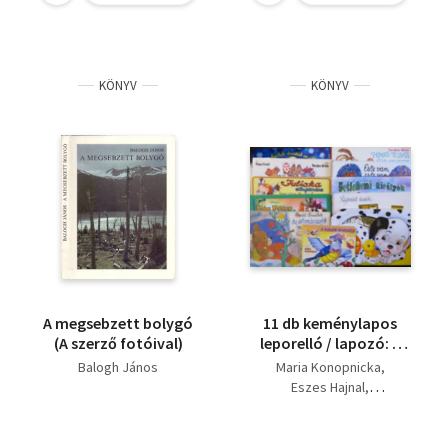
KÖNYV
KÖNYV
A megsebzett bolygó
11 db keménylapos
(A szerző fotóival)
leporelló / lapozó: A
kakukk kívánsága;
Balogh János
Maria Konopnicka
Pongó és kis barátja;
Eszes Hajnal
Régimódi hintók;
Balogh János
Betlehemi királyok;
Mandel Tamás
Este van, este van;
József Attila
Kohl Attila