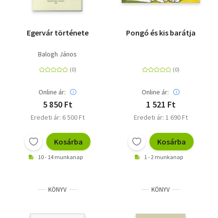
Egervár története
Pongó és kis barátja
Balogh János
Online ár:
Online ár:
5 850 Ft
1 521 Ft
Eredeti ár: 6 500 Ft
Eredeti ár: 1 690 Ft
Kosárba
Kosárba
10 - 14 munkanap
1 - 2 munkanap
KÖNYV
KÖNYV