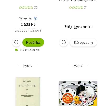
Online ár:
1 521 Ft
Előjegyezhető
Eredeti ár: 1 690 Ft
Kosárba
Előjegyzem
1 - 2 munkanap
KÖNYV
KÖNYV