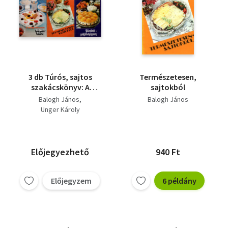
3 db Túrós, sajtos
Természetesen,
szakácskönyv: A
sajtokból
mindig változatos
Balogh János
Balogh János
tehéntúró, Túróból-
Unger Károly
sokféleképpen,
Természetesen,
sajtokból.
Előjegyezhető
940 Ft
Előjegyzem
6 példány