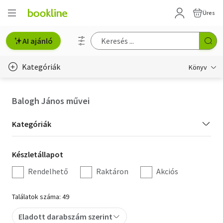
Üres
AI ajánló
Kategóriák
Könyv
Életmód, egészség
Balogh János művei
Erotika
Kategória
Kategóriák
Gyermek- és ifjúsági
szűrés
Készletállapot
Készletállapot
Hobbi, szabadidő
szűrés
Rendelhető
Raktáron
Akciós
Irodalom
Találatok száma: 49
Művészet
Eladott darabszám szerint
Szakkönyv