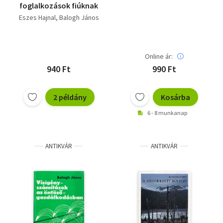
foglalkozások fiúknak
Eszes Hajnal
Balogh János
Online ár:
940 Ft
990 Ft
2 példány
Kosárba
6 - 8 munkanap
ANTIKVÁR
ANTIKVÁR