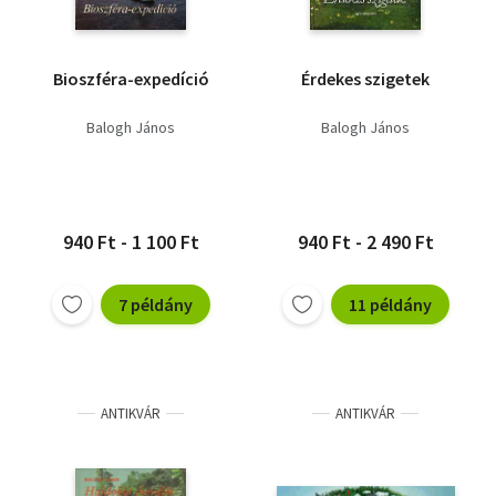
Bioszféra-expedíció
Érdekes szigetek
Balogh János
Balogh János
940 Ft - 1 100 Ft
940 Ft - 2 490 Ft
7 példány
11 példány
ANTIKVÁR
ANTIKVÁR