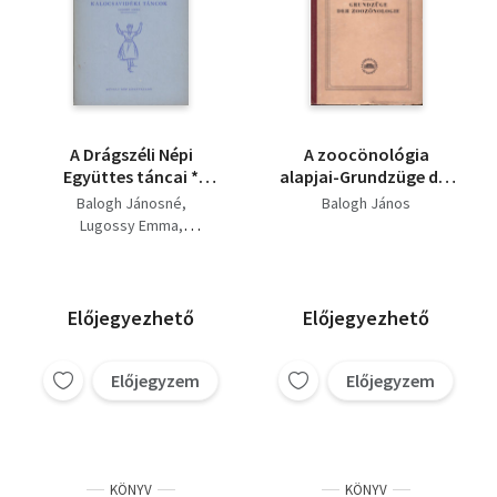
A Drágszéli Népi
A zoocönológia
Együttes táncai *
alapjai-Grundzüge der
Kalocsavidéki táncok
zoozönologie
Balogh Jánosné
Balogh János
Lugossy Emma
Balogh János
Előjegyezhető
Előjegyezhető
Előjegyzem
Előjegyzem
KÖNYV
KÖNYV