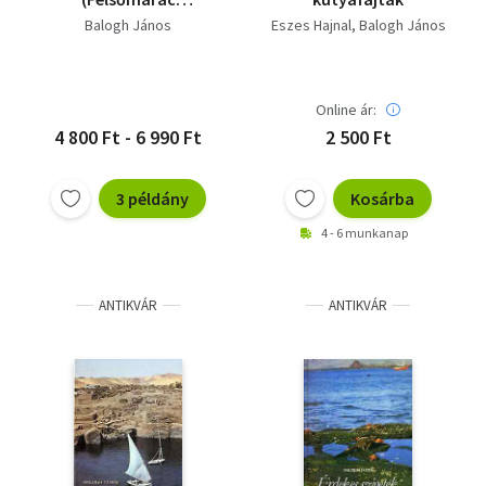
története)
Balogh János
Eszes Hajnal
Balogh János
Online ár:
4 800 Ft - 6 990 Ft
2 500 Ft
3 példány
Kosárba
4 - 6 munkanap
ANTIKVÁR
ANTIKVÁR