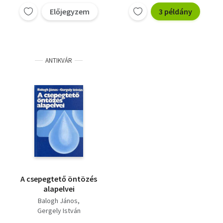
Előjegyzem
3 példány
ANTIKVÁR
A csepegtető öntözés
alapelvei
Balogh János
Gergely István