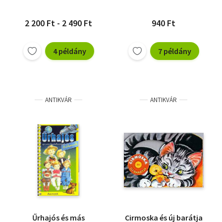
2 200 Ft - 2 490 Ft
940 Ft
4 példány
7 példány
ANTIKVÁR
ANTIKVÁR
Űrhajós és más
Cirmoska és új barátja