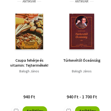
ANTIKVÁR
ANTIKVÁR
Csupa fehérje és
Túrkevétől Óceániáig
vitamin: Tejtermékek!
Balogh János
Balogh János
940 Ft
940 Ft - 1 700 Ft
4 példány
4 példány