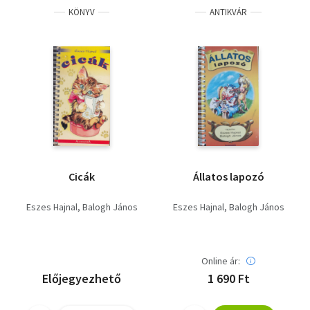
KÖNYV
ANTIKVÁR
Cicák
Állatos lapozó
Eszes Hajnal
Balogh János
Eszes Hajnal
Balogh János
Online ár:
Előjegyezhető
1 690 Ft