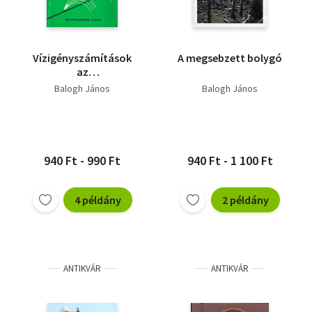
Vízigényszámítások
A megsebzett bolygó
az
öntözőgazdálkodásban
Balogh János
Balogh János
940 Ft - 990 Ft
940 Ft - 1 100 Ft
4 példány
2 példány
ANTIKVÁR
ANTIKVÁR