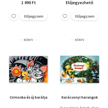
1 490 Ft
Előjegyezhető
Előjegyzem
Előjegyzem
KÖNYV
KÖNYV
Cirmoska és új barátja
Karácsonyi harangok
Eszes Hajnal
Balogh János