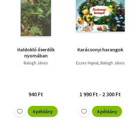
Haldokló őserdők
Karácsonyi harangok
nyomában
Balogh János
Eszes Hajnal
Balogh János
940 Ft
1 990 Ft - 2 300 Ft
4 példány
4 példány