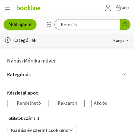
Üres
AI ajánló
Kategóriák
Könyv
Életmód, egészség
Nánási Mónika művei
Erotika
Kategória
Kategóriák
Gyermek- és ifjúsági
szűrés
Készletállapot
Készletállapot
Hobbi, szabadidő
szűrés
Rendelhető
Raktáron
Akciós
Irodalom
Találatok száma: 1
Művészet
Kiadási év szerint csökkenő
Szakkönyv