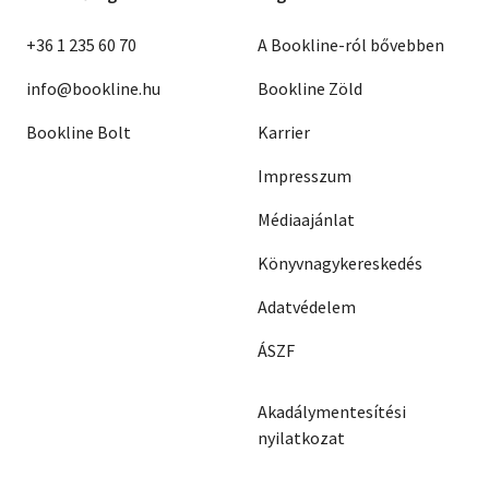
+36 1 235 60 70
A Bookline-ról bővebben
info@bookline.hu
Bookline Zöld
Bookline Bolt
Karrier
Impresszum
Médiaajánlat
Könyvnagykereskedés
Adatvédelem
ÁSZF
Akadálymentesítési
nyilatkozat