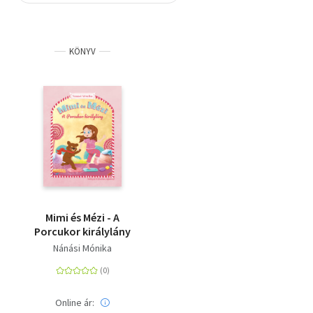
Szótár, nyelvkönyv
KÖNYV
Tankönyv, segédkönyv
Társadalomtudomány
Természettudomány
Történelem
Vallás
Mimi és Mézi - A
Porcukor királylány
Nánási Mónika
Online ár: