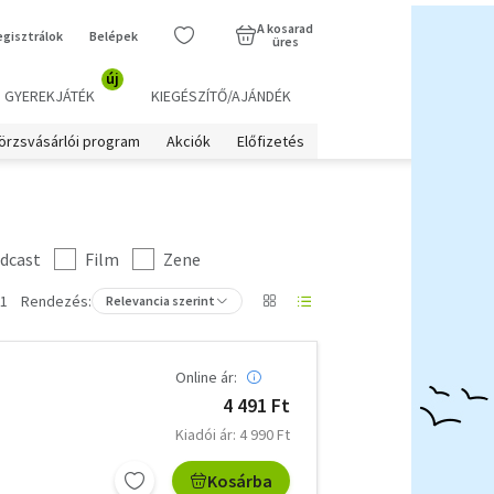
A kosarad
egisztrálok
Belépek
üres
új
GYEREKJÁTÉK
KIEGÉSZÍTŐ/AJÁNDÉK
örzsvásárlói program
Akciók
Előfizetés
dcast
Film
Zene
 1
Rendezés:
Relevancia szerint
Online ár:
4 491 Ft
Kiadói ár: 4 990 Ft
Kosárba