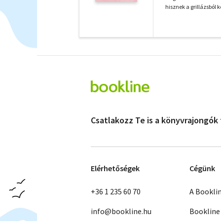
hisznek a grillázsból 
Csatlakozz Te is a könyvrajongók
Elérhetőségek
Cégünk
+36 1 235 60 70
A Bookli
info@bookline.hu
Bookline