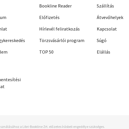
Bookline Reader
Szállítás
zum
Előfizetés
Átvevőhelyek
nlat
Hírlevél feliratkozás
Kapcsolat
ykereskedés
Törzsvásárlói program
Súgó
elem
TOP 50
Elállás
entesítési
zat
sználásához a Libri-Bookline Zrt. előzetes írásbeli engedélye szükséges.