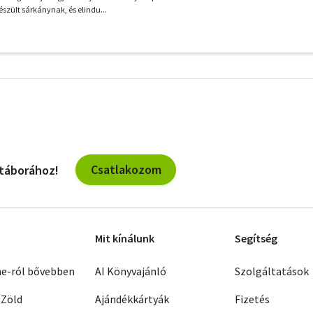
készült sárkánynak, és elindu...
További
szűrők
Csatlakozom
 táborához!
Mit kínálunk
Segítség
ne-ról bővebben
AI Könyvajánló
Szolgáltatások
 Zöld
Ajándékkártyák
Fizetés