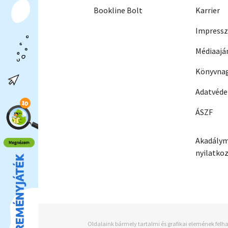
Bookline Bolt
Karrier
Impress
Médiaajá
Könyvnag
Adatvéd
ÁSZF
Akadálym
nyilatko
Oldalaink bármely tartalmi és grafikai elemének felha