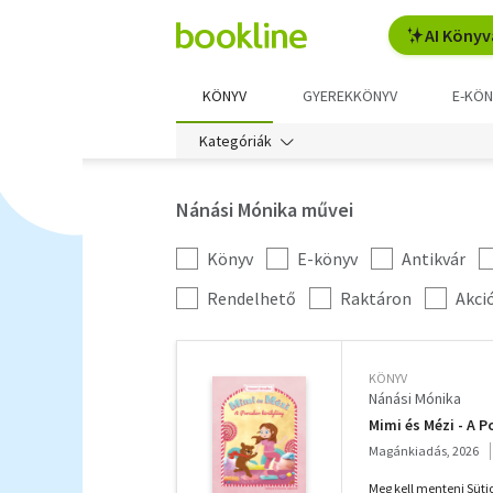
AI Könyv
KÖNYV
GYEREKKÖNYV
E-KÖN
Kategóriák
Nánási Mónika művei
Könyv
E-könyv
Antikvár
Kategória
szűrés
További
Rendelhető
Raktáron
Akci
szűrők
KÖNYV
Nánási Mónika
Mimi és Mézi - A P
Magánkiadás, 2026
Meg kell menteni Süti