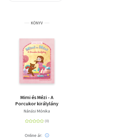
Szótár, nyelvkönyv
KÖNYV
Tankönyv, segédkönyv
Társadalomtudomány
Természettudomány
Történelem
Vallás
Mimi és Mézi - A
Porcukor királylány
Nánási Mónika
Online ár: