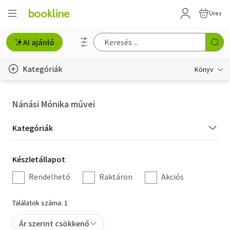
Üres
AI ajánló
Kategóriák
Könyv
Életmód, egészség
Nánási Mónika művei
Erotika
Kategória
Kategóriák
Gyermek- és ifjúsági
szűrés
Készletállapot
Készletállapot
Hobbi, szabadidő
szűrés
Rendelhető
Raktáron
Akciós
Irodalom
Találatok száma: 1
Művészet
Ár szerint csökkenő
Szakkönyv