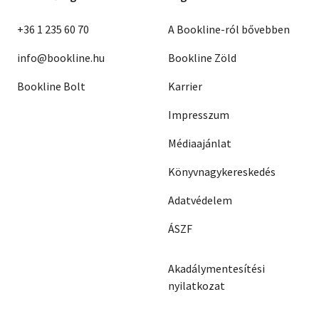
+36 1 235 60 70
A Bookline-ról bővebben
info@bookline.hu
Bookline Zöld
Bookline Bolt
Karrier
Impresszum
Médiaajánlat
Könyvnagykereskedés
Adatvédelem
ÁSZF
Akadálymentesítési
nyilatkozat