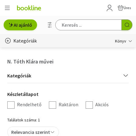
Üres
AI ajánló
Kategóriák
Könyv
Életmód, egészség
N. Tóth Klára művei
Erotika
Kategória
Kategóriák
Gyermek- és ifjúsági
szűrés
Készletállapot
Készletállapot
Hobbi, szabadidő
szűrés
Rendelhető
Raktáron
Akciós
Irodalom
Találatok száma: 1
Művészet
Relevancia szerint
Szakkönyv