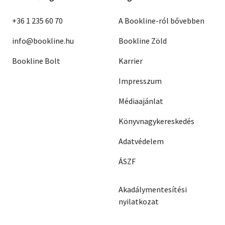
+36 1 235 60 70
A Bookline-ról bővebben
info@bookline.hu
Bookline Zöld
Bookline Bolt
Karrier
Impresszum
Médiaajánlat
Könyvnagykereskedés
Adatvédelem
ÁSZF
Akadálymentesítési
nyilatkozat