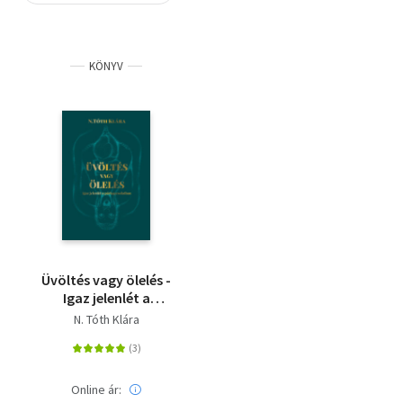
Szótár, nyelvkönyv
KÖNYV
Tankönyv, segédkönyv
Társadalomtudomány
Természettudomány
Történelem
Vallás
Üvöltés vagy ölelés -
Igaz jelenlét a
párkapcsolatban
N. Tóth Klára
Online ár: