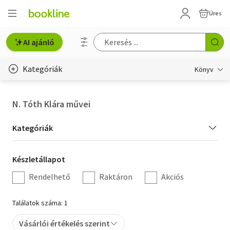
Üres
AI ajánló
Kategóriák
Könyv
Életmód, egészség
N. Tóth Klára művei
Erotika
Kategória
Kategóriák
Gyermek- és ifjúsági
szűrés
Készletállapot
Készletállapot
Hobbi, szabadidő
szűrés
Rendelhető
Raktáron
Akciós
Irodalom
Találatok száma: 1
Művészet
Vásárlói értékelés szerint
Szakkönyv