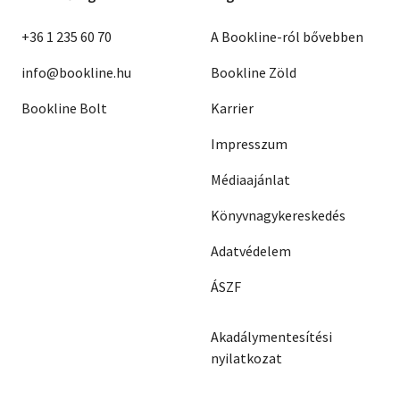
+36 1 235 60 70
A Bookline-ról bővebben
info@bookline.hu
Bookline Zöld
Bookline Bolt
Karrier
Impresszum
Médiaajánlat
Könyvnagykereskedés
Adatvédelem
ÁSZF
Akadálymentesítési
nyilatkozat