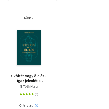
Szótár, nyelvkönyv
KÖNYV
Tankönyv, segédkönyv
Társadalomtudomány
Természettudomány
Történelem
Vallás
Üvöltés vagy ölelés -
Igaz jelenlét a
párkapcsolatban
N. Tóth Klára
Online ár: