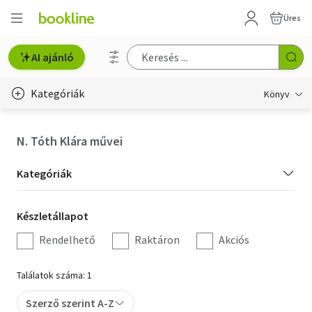
Üres
AI ajánló
Kategóriák
Könyv
Életmód, egészség
N. Tóth Klára művei
Erotika
Kategória
Kategóriák
Gyermek- és ifjúsági
szűrés
Készletállapot
Készletállapot
Hobbi, szabadidő
szűrés
Rendelhető
Raktáron
Akciós
Irodalom
Találatok száma: 1
Művészet
Szerző szerint A-Z
Szakkönyv