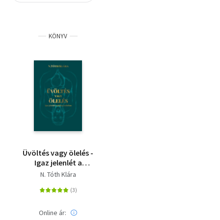
Szótár, nyelvkönyv
KÖNYV
Tankönyv, segédkönyv
Társadalomtudomány
Természettudomány
Történelem
Vallás
Üvöltés vagy ölelés -
Igaz jelenlét a
párkapcsolatban
N. Tóth Klára
Online ár: