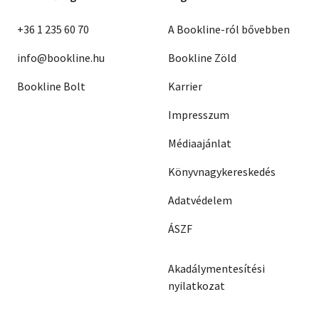
+36 1 235 60 70
A Bookline-ról bővebben
info@bookline.hu
Bookline Zöld
Bookline Bolt
Karrier
Impresszum
Médiaajánlat
Könyvnagykereskedés
Adatvédelem
ÁSZF
Akadálymentesítési
nyilatkozat