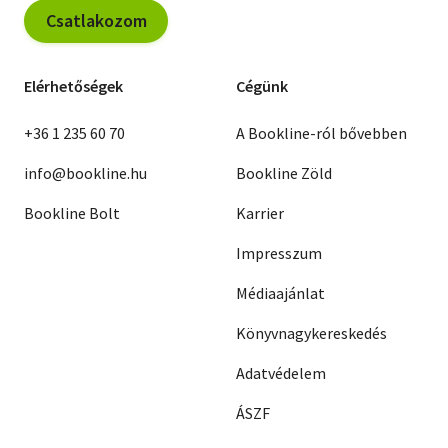
Csatlakozom
Elérhetőségek
Cégünk
+36 1 235 60 70
A Bookline-ról bővebben
info@bookline.hu
Bookline Zöld
Bookline Bolt
Karrier
Impresszum
Médiaajánlat
Könyvnagykereskedés
Adatvédelem
ÁSZF