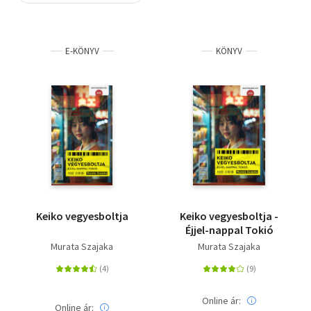
Szótár, nyelvkönyv
E-KÖNYV
KÖNYV
Tankönyv, segédkönyv
Társadalomtudomány
Természettudomány
Történelem
Vallás
Keiko vegyesboltja
Keiko vegyesboltja -
Éjjel-nappal Tokió
Murata Szajaka
Murata Szajaka
Online ár:
Online ár: