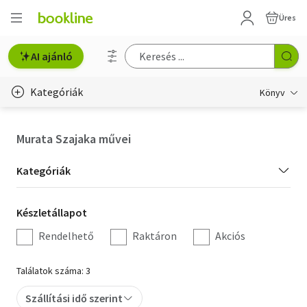
Üres
AI ajánló
Kategóriák
Könyv
Életmód, egészség
Murata Szajaka művei
Erotika
Kategória
Kategóriák
Gyermek- és ifjúsági
szűrés
Készletállapot
Készletállapot
Hobbi, szabadidő
szűrés
Rendelhető
Raktáron
Akciós
Irodalom
Találatok száma: 3
Művészet
Szállítási idő szerint
Szakkönyv