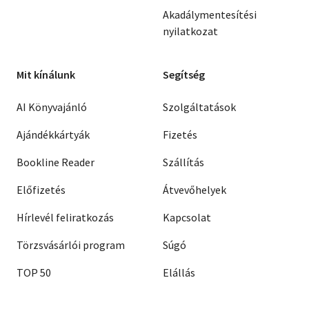
Akadálymentesítési
nyilatkozat
Mit kínálunk
Segítség
AI Könyvajánló
Szolgáltatások
Ajándékkártyák
Fizetés
Bookline Reader
Szállítás
Előfizetés
Átvevőhelyek
Hírlevél feliratkozás
Kapcsolat
Törzsvásárlói program
Súgó
TOP 50
Elállás