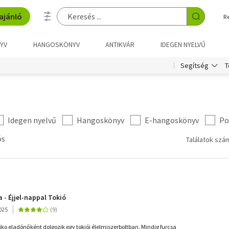
ajánló
R
YV
HANGOSKÖNYV
ANTIKVÁR
IDEGEN NYELVŰ
T
Segítség
Idegen nyelvű
Hangoskönyv
E-hangoskönyv
Po
ós
Találatok szám
 - Éjjel-nappal Tokió
025
ko eladónőként dolgozik egy tokiói élelmiszerboltban. Mindig furcsa