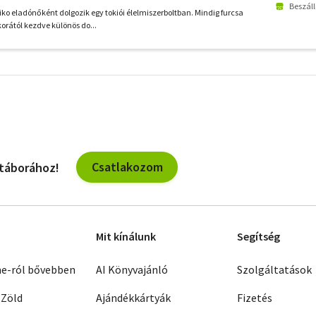
Beszáll
ko eladónőként dolgozik egy tokiói élelmiszerboltban. Mindig furcsa
korától kezdve különös do...
További
szűrők
Csatlakozom
 táborához!
Mit kínálunk
Segítség
ne-ról bővebben
AI Könyvajánló
Szolgáltatások
 Zöld
Ajándékkártyák
Fizetés