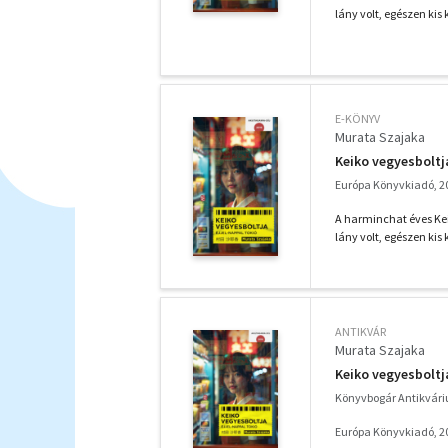
lány volt, egészen kis 
E-KÖNYV
Murata Szajaka
Keiko vegyesboltj
Európa Könyvkiadó, 2
A harminchat éves Kei
lány volt, egészen kis 
ANTIKVÁR
Murata Szajaka
Keiko vegyesboltj
Könyvbogár Antikvár
Európa Könyvkiadó, 2