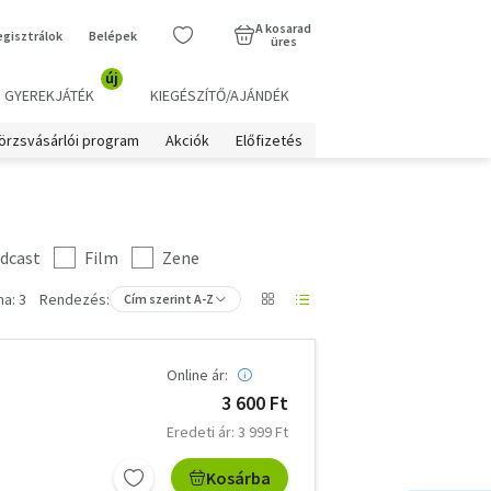
A kosarad
egisztrálok
Belépek
üres
új
GYEREKJÁTÉK
KIEGÉSZÍTŐ/AJÁNDÉK
örzsvásárlói program
Akciók
Előfizetés
dcast
Film
Zene
a: 3
Rendezés:
Cím szerint A-Z
Online ár:
3 600 Ft
Eredeti ár: 3 999 Ft
Kosárba