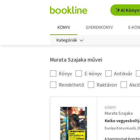
AI Könyv
KÖNYV
GYEREKKÖNYV
E-KÖN
Kategóriák
Murata Szajaka művei
Könyv
E-könyv
Antikvár
Kategória
szűrés
További
Rendelhető
Raktáron
Akci
szűrők
KÖNYV
Murata Szajaka
Keiko vegyesboltja
Európa Könyvkiadó, 2
A harminchat éves Kei