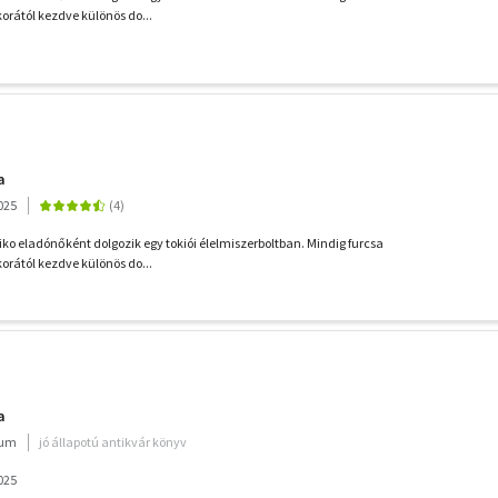
korától kezdve különös do...
a
025
ko eladónőként dolgozik egy tokiói élelmiszerboltban. Mindig furcsa
korától kezdve különös do...
a
ium
jó állapotú antikvár könyv
025