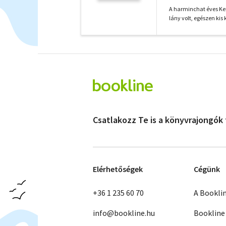
A harminchat éves Kei
lány volt, egészen kis 
Csatlakozz Te is a könyvrajongók
Elérhetőségek
Cégünk
+36 1 235 60 70
A Bookli
info@bookline.hu
Bookline