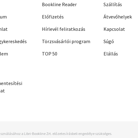
Bookline Reader
Szállítás
zum
Előfizetés
Átvevőhelyek
nlat
Hírlevél feliratkozás
Kapcsolat
ykereskedés
Törzsvásárlói program
Súgó
elem
TOP 50
Elállás
entesítési
zat
sználásához a Libri-Bookline Zrt. előzetes írásbeli engedélye szükséges.