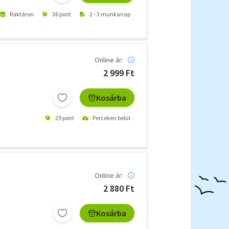
Raktáron
36 pont
2 - 3 munkanap
Online ár:
2 999 Ft
Kosárba
29 pont
Perceken belül
Online ár:
2 880 Ft
Kosárba