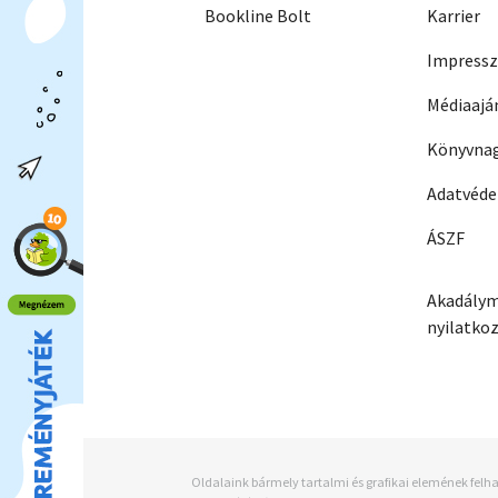
Bookline Bolt
Karrier
Impress
Médiaajá
Könyvnag
Adatvéd
ÁSZF
Akadálym
nyilatko
Oldalaink bármely tartalmi és grafikai elemének felha