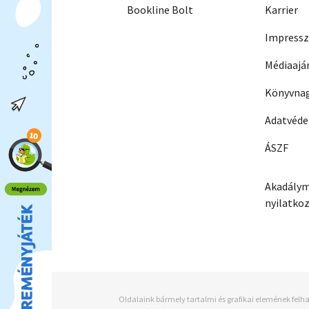
Bookline Bolt
Karrier
Impress
Médiaajá
Könyvnag
Adatvéd
ÁSZF
Akadálym
nyilatko
Oldalaink bármely tartalmi és grafikai elemének felha