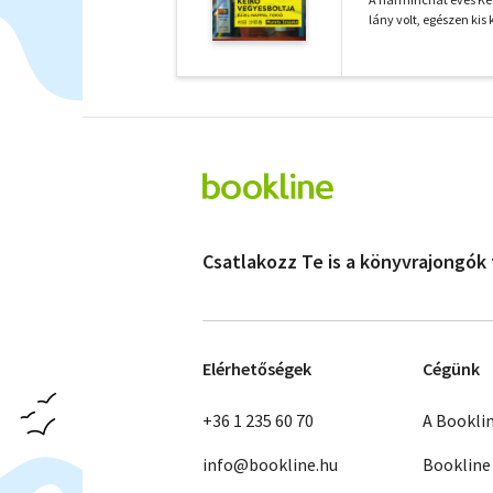
lány volt, egészen kis 
Csatlakozz Te is a könyvrajongók
Elérhetőségek
Cégünk
+36 1 235 60 70
A Bookli
info@bookline.hu
Bookline