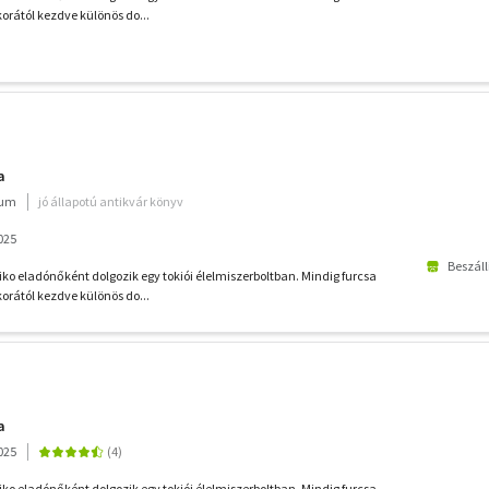
korától kezdve különös do...
a
ium
jó állapotú antikvár könyv
025
Beszáll
ko eladónőként dolgozik egy tokiói élelmiszerboltban. Mindig furcsa
korától kezdve különös do...
a
025
ko eladónőként dolgozik egy tokiói élelmiszerboltban. Mindig furcsa