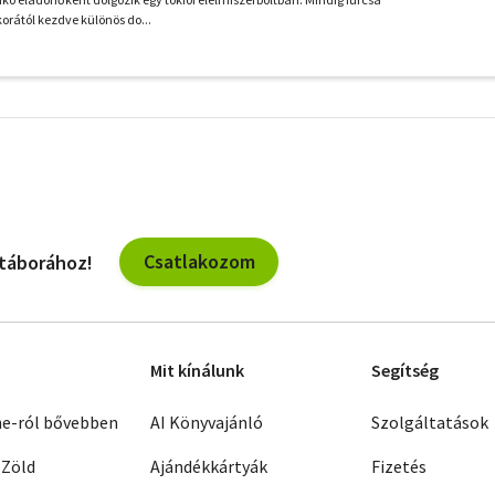
korától kezdve különös do...
További
szűrők
Csatlakozom
 táborához!
Mit kínálunk
Segítség
ne-ról bővebben
AI Könyvajánló
Szolgáltatások
 Zöld
Ajándékkártyák
Fizetés