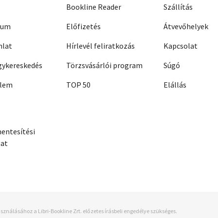
Bookline Reader
Szállítás
zum
Előfizetés
Átvevőhelyek
nlat
Hírlevél feliratkozás
Kapcsolat
ykereskedés
Törzsvásárlói program
Súgó
elem
TOP 50
Elállás
entesítési
zat
sználásához a Libri-Bookline Zrt. előzetes írásbeli engedélye szükséges.