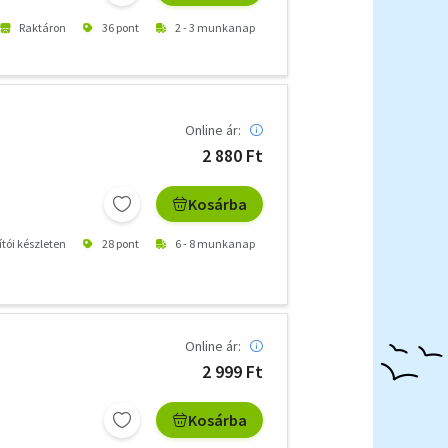
Raktáron
36 pont
2 - 3 munkanap
Online ár:
2 880 Ft
Kosárba
ítói készleten
28 pont
6 - 8 munkanap
Online ár:
2 999 Ft
Kosárba