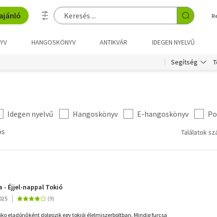
ajánló
R
YV
HANGOSKÖNYV
ANTIKVÁR
IDEGEN NYELVŰ
T
Segítség
Idegen nyelvű
Hangoskönyv
E-hangoskönyv
Po
ós
Találatok sz
 - Éjjel-nappal Tokió
025
ko eladónőként dolgozik egy tokiói élelmiszerboltban. Mindig furcsa