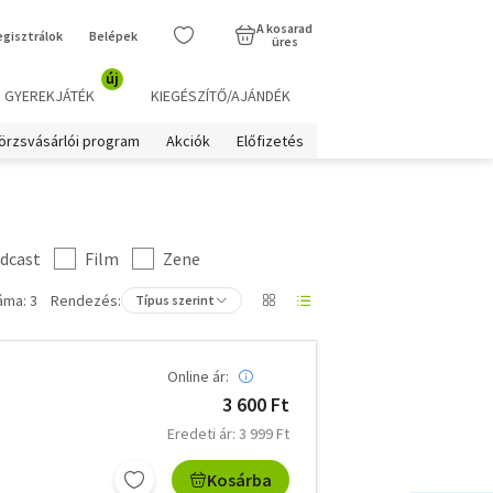
A kosarad
egisztrálok
Belépek
üres
új
GYEREKJÁTÉK
KIEGÉSZÍTŐ/AJÁNDÉK
örzsvásárlói program
Akciók
Előfizetés
dcast
Film
Zene
áma: 3
Rendezés:
Típus szerint
Online ár:
3 600 Ft
Eredeti ár: 3 999 Ft
Kosárba