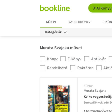
AI Könyv
KÖNYV
GYEREKKÖNYV
E-KÖN
Kategóriák
Murata Szajaka művei
Könyv
E-könyv
Antikvár
Kategória
szűrés
További
Rendelhető
Raktáron
Akci
szűrők
KÖNYV
Murata Szajaka
Keiko vegyesboltja
Európa Könyvkiadó, 2
A harminchat éves Kei