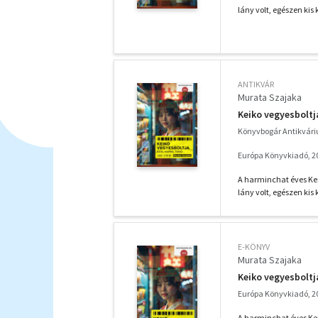
lány volt, egészen kis 
ANTIKVÁR
Murata Szajaka
Keiko vegyesboltj
Könyvbogár Antikvár
Európa Könyvkiadó, 2
A harminchat éves Kei
lány volt, egészen kis 
E-KÖNYV
Murata Szajaka
Keiko vegyesboltj
Európa Könyvkiadó, 2
A harminchat éves Kei