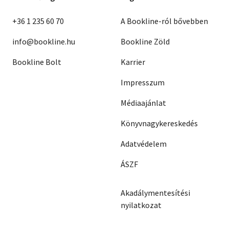
+36 1 235 60 70
A Bookline-ról bővebben
info@bookline.hu
Bookline Zöld
Bookline Bolt
Karrier
Impresszum
Médiaajánlat
Könyvnagykereskedés
Adatvédelem
ÁSZF
Akadálymentesítési
nyilatkozat