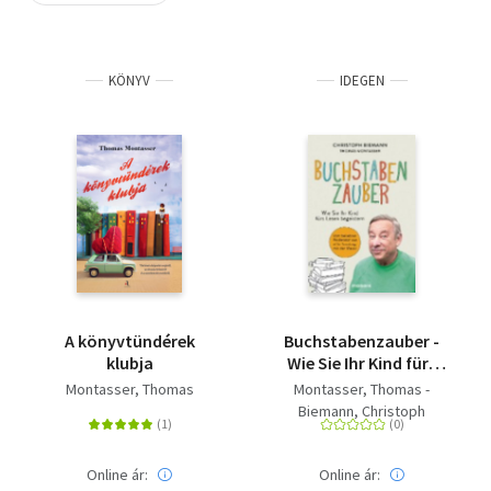
Szótár, nyelvkönyv
KÖNYV
IDEGEN
Tankönyv, segédkönyv
Társadalomtudomány
Természettudomány
Történelem
Vallás
A könyvtündérek
Buchstabenzauber -
klubja
Wie Sie Ihr Kind fürs
Lesen begeistern -
Montasser, Thomas
Montasser, Thomas -
Vom beliebten
Biemann, Christoph
Moderator aus 'Die
Sendung mit der Maus'
Online ár:
Online ár: