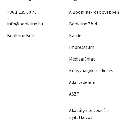
+36 1 235 60 70
A Bookline-ról bővebben
info@bookline.hu
Bookline Zöld
Bookline Bolt
Karrier
Impresszum
Médiaajánlat
Könyvnagykereskedés
Adatvédelem
ÁSZF
Akadálymentesítési
nyilatkozat