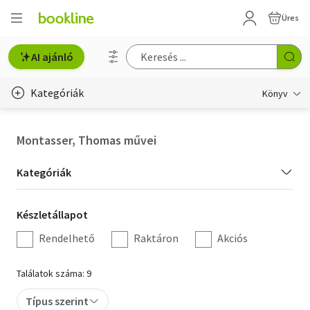
Üres
AI ajánló
Kategóriák
Könyv
Életmód, egészség
Montasser, Thomas művei
Erotika
Kategória
Kategóriák
Gyermek- és ifjúsági
szűrés
Készletállapot
Készletállapot
Hobbi, szabadidő
szűrés
Rendelhető
Raktáron
Akciós
Irodalom
Találatok száma: 9
Művészet
Típus szerint
Szakkönyv