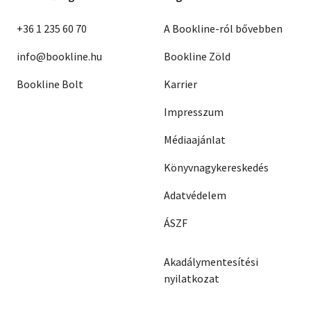
+36 1 235 60 70
A Bookline-ról bővebben
info@bookline.hu
Bookline Zöld
Bookline Bolt
Karrier
Impresszum
Médiaajánlat
Könyvnagykereskedés
Adatvédelem
ÁSZF
Akadálymentesítési
nyilatkozat