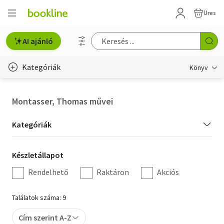
Üres
AI ajánló
Kategóriák
Könyv
Életmód, egészség
Montasser, Thomas művei
Erotika
Kategória
Kategóriák
Gyermek- és ifjúsági
szűrés
Készletállapot
Készletállapot
Hobbi, szabadidő
szűrés
Rendelhető
Raktáron
Akciós
Irodalom
Találatok száma: 9
Művészet
Cím szerint A-Z
Szakkönyv