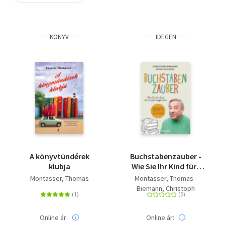
Szótár, nyelvkönyv
KÖNYV
IDEGEN
Tankönyv, segédkönyv
Társadalomtudomány
Természettudomány
Történelem
Vallás
A könyvtündérek
Buchstabenzauber -
klubja
Wie Sie Ihr Kind fürs
Lesen begeistern -
Montasser, Thomas
Montasser, Thomas -
Vom beliebten
Biemann, Christoph
Moderator aus 'Die
Sendung mit der Maus'
Online ár:
Online ár: