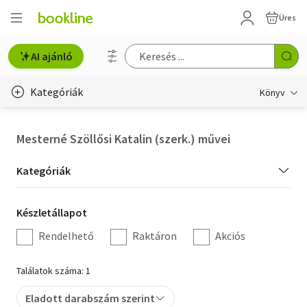
Üres
AI ajánló
Kategóriák
Könyv
Életmód, egészség
Mesterné Szöllősi Katalin (szerk.) művei
Erotika
Kategória
Kategóriák
Gyermek- és ifjúsági
szűrés
Készletállapot
Készletállapot
Hobbi, szabadidő
szűrés
Rendelhető
Raktáron
Akciós
Irodalom
Találatok száma: 1
Művészet
Eladott darabszám szerint
Szakkönyv