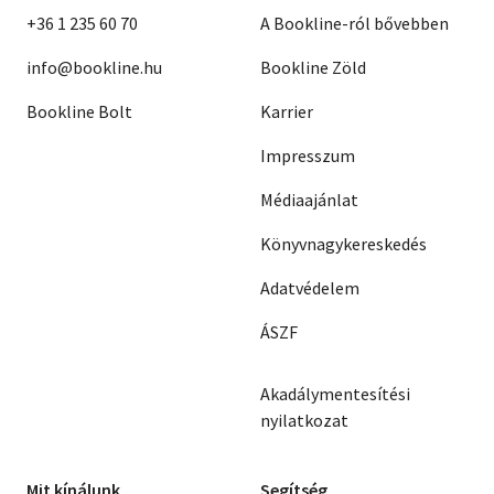
+36 1 235 60 70
A Bookline-ról bővebben
info@bookline.hu
Bookline Zöld
Bookline Bolt
Karrier
Impresszum
Médiaajánlat
Könyvnagykereskedés
Adatvédelem
ÁSZF
Akadálymentesítési
nyilatkozat
Mit kínálunk
Segítség