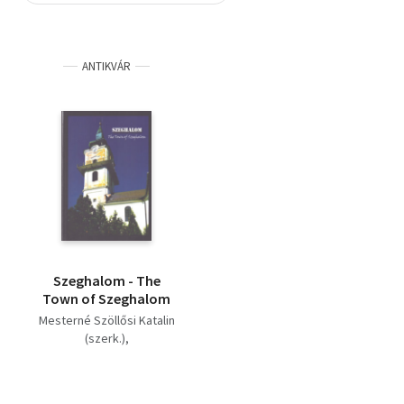
Szótár, nyelvkönyv
ANTIKVÁR
Tankönyv, segédkönyv
Társadalomtudomány
Természettudomány
Történelem
Vallás
Szeghalom - The
Town of Szeghalom
Mesterné Szöllősi Katalin
(szerk.)
Nagy László (szerk.)