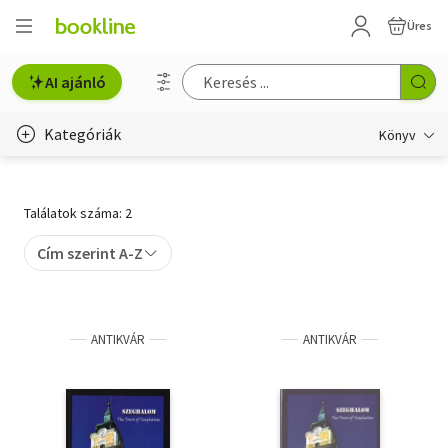
Üres
AI ajánló
Kategóriák
Könyv
Életmód, egészség
Találatok száma: 2
Erotika
Cím szerint A-Z
Gyermek- és ifjúsági
Hobbi, szabadidő
ANTIKVÁR
ANTIKVÁR
Irodalom
Művészet
Szakkönyv