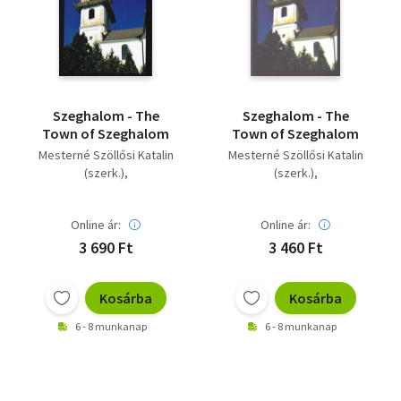
Szótár, nyelvkönyv
Tankönyv, segédkönyv
Társadalomtudomány
Szeghalom - The
Szeghalom - The
Town of Szeghalom
Town of Szeghalom
Természettudomány
Mesterné Szöllősi Katalin
Mesterné Szöllősi Katalin
(szerk.)
(szerk.)
Történelem
Nagy László (szerk.)
Nagy László (szerk.)
Vallás
Online ár:
Online ár:
3 690 Ft
3 460 Ft
Kosárba
Kosárba
6 - 8 munkanap
6 - 8 munkanap