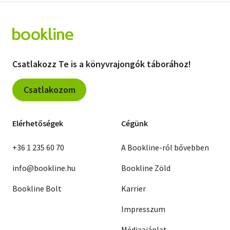
Csatlakozz Te is a könyvrajongók táborához!
Csatlakozom
Elérhetőségek
Cégünk
+36 1 235 60 70
A Bookline-ról bővebben
info@bookline.hu
Bookline Zöld
Bookline Bolt
Karrier
Impresszum
Médiaajánlat