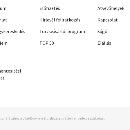
zum
Előfizetés
Átvevőhelyek
nlat
Hírlevél feliratkozás
Kapcsolat
ykereskedés
Törzsvásárlói program
Súgó
elem
TOP 50
Elállás
entesítési
zat
sználásához a Libri-Bookline Zrt. előzetes írásbeli engedélye szükséges.