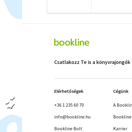
Csatlakozz Te is a könyvrajongók
Elérhetőségek
Cégünk
+36 1 235 60 70
A Bookli
info@bookline.hu
Bookline
Bookline Bolt
Karrier