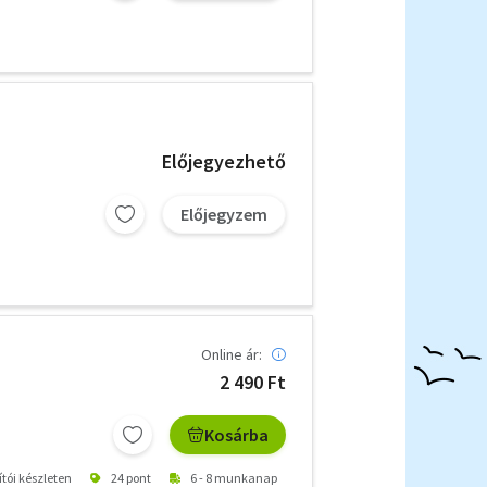
Előjegyezhető
Előjegyzem
Online ár:
2 490 Ft
Kosárba
ítói készleten
24 pont
6 - 8 munkanap