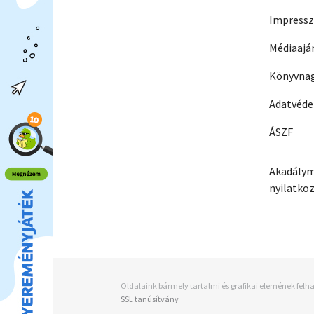
Impress
Médiaajá
Könyvnag
Adatvéd
ÁSZF
Akadálym
nyilatko
Oldalaink bármely tartalmi és grafikai elemének felha
SSL tanúsítvány