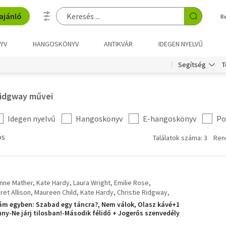
ajánló
R
YV
HANGOSKÖNYV
ANTIKVÁR
IDEGEN NYELVŰ
T
Segítség
 Ridgway művei
Idegen nyelvű
Hangoskönyv
E-hangoskönyv
Po
ós
Találatok száma: 3
Ren
nne Mather, Kate Hardy
Laura Wright
Emilie Rose
ret Allison
Maureen Child, Kate Hardy, Christie Ridgway
almer Linda Varner
ám egyben: Szabad egy táncra?, Nem válok, Olasz kávé+1
 Lawrence, Natalie Anderson
nny-Ne járj tilosban!-Második félidő + Jogerős szenvedély
aládi színjáték + Elcsábít a feleségem!, Az illetékes