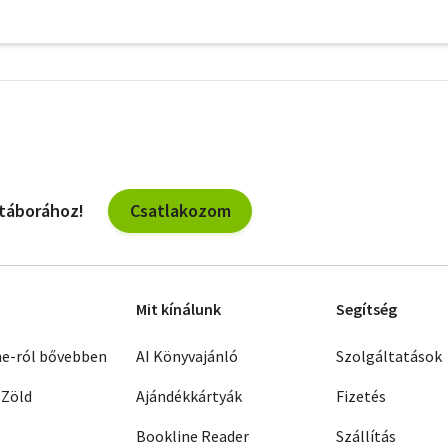
További
szűrők
Csatlakozom
 táborához!
Mit kínálunk
Segítség
ne-ról bővebben
AI Könyvajánló
Szolgáltatások
 Zöld
Ajándékkártyák
Fizetés
Bookline Reader
Szállítás