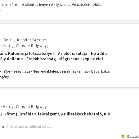
menyasszony? +
ásom rátok! - A tábortűz fénye + Az igazi apa, Vonzás és taszítás,
tni
di Betts, Jennifer Greene
e Hardy, Christie Ridgway
an Crosby, Jan Colley
ám: Különös játékszabályok - Az élet iskolája - Ne add a
bby Green, Annie West, Katherine Garbera
ély dallama - Érdekházasság - Mégiscsak szép az élet -
n Brooks Lynne Graham
ír-olló - Férfikönnyek - Jó fogás, Elcsábít a feleségem -
ló - Kié a
ntelle Shaw, Kelly Hunter
elke - Íze és illata - Nem érdektelen, Szerelmes keringő - Baba, bába,
legény
e Hardy, Christie Ridgway
. kötet (Elcsábít a feleségem!, Az illetékes behatoló, Kié
ium
jó állapotú antikvár könyv
Beszáll