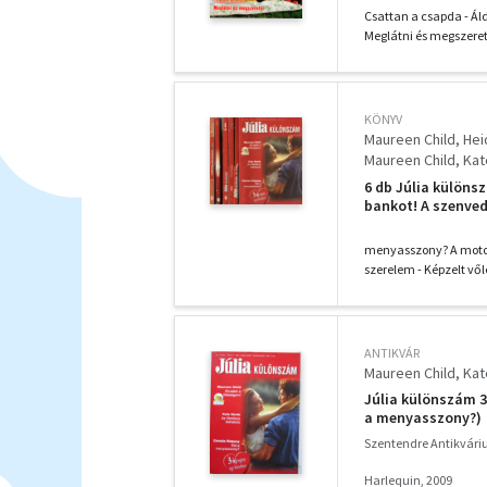
behatoló, Kié a 
Csattan a csapda - Áld
Meglátni és megszere
KÖNYV
Maureen Child, Hei
Maureen Child, Kat
Susan Mallery, Sus
6 db Júlia különsz
Chantelle Shaw, A
bankot! A szenved
Penny Jordan Hele
Tündérmese, Kő-pap
Az illetékes behato
Melissa James, Cha
menyasszony? A motor l
szerelem - Képzelt vő
ANTIKVÁR
Maureen Child, Kat
Júlia különszám 32
a menyasszony?)
Szentendre Antikvár
Harlequin, 2009