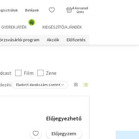
A kosarad
egisztrálok
Belépek
üres
új
GYEREKJÁTÉK
KIEGÉSZÍTŐ/AJÁNDÉK
örzsvásárlói program
Akciók
Előfizetés
dcast
Film
Zene
dezés:
Eladott darabszám szerint
Előjegyezhető
Előjegyzem