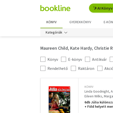
AI Könyv
KÖNYV
GYEREKKÖNYV
E-KÖN
Kategóriák
Maureen Child, Kate Hardy, Christie
Könyv
E-könyv
Antikvár
Kategória
szűrés
További
Rendelhető
Raktáron
Akci
szűrők
KÖNYV
Linda Goodnight, A
Eileen Wilks
Marga
Liz Ireland Diana P
6db Júlia különsz
Penny Jordan, Kim
+ Föld helyett me
/ Különkiadás / Cs