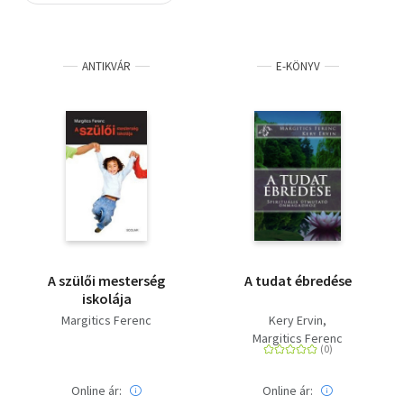
Szótár, nyelvkönyv
ANTIKVÁR
E-KÖNYV
Tankönyv, segédkönyv
Társadalomtudomány
Természettudomány
Történelem
Vallás
A szülői mesterség
A tudat ébredése
iskolája
Margitics Ferenc
Kery Ervin
Margitics Ferenc
Online ár:
Online ár: