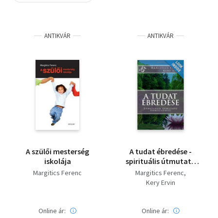
Szótár, nyelvkönyv
ANTIKVÁR
ANTIKVÁR
Tankönyv, segédkönyv
Társadalomtudomány
Természettudomány
Történelem
Vallás
A szülői mesterség
A tudat ébredése -
iskolája
spirituális útmutató
önmagadhoz
Margitics Ferenc
Margitics Ferenc
Kery Ervin
Online ár:
Online ár: