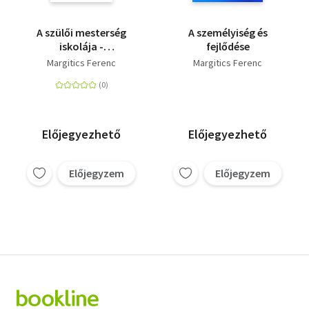
A szülői mesterség
A személyiség és
iskolája -
fejlődése
Gyermekismeret és a
Margitics Ferenc
Margitics Ferenc
gyermeknevelés
pszichológiája
Előjegyezhető
Előjegyezhető
Előjegyzem
Előjegyzem