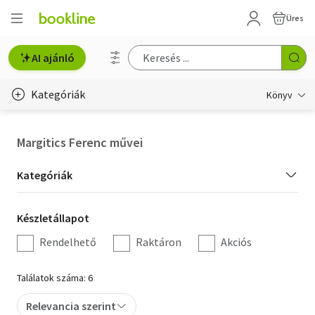
Üres
AI ajánló
Kategóriák
Könyv
Életmód, egészség
Margitics Ferenc művei
Erotika
Kategória
Kategóriák
Gyermek- és ifjúsági
szűrés
Készletállapot
Készletállapot
Hobbi, szabadidő
szűrés
Rendelhető
Raktáron
Akciós
Irodalom
Találatok száma: 6
Művészet
Relevancia szerint
Szakkönyv