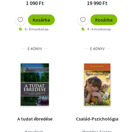
1 090 Ft
19 990 Ft
Kosárba
Kosárba
6 - 8 munkanap
4 - 6 munkanap
E-KÖNYV
E-KÖNYV
A tudat ébredése
Család-Pszichológia
Kery Ervin
Margitics Ferenc