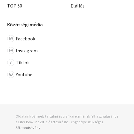
TOP 50
Elállás
Közösségi média
Facebook
Instagram
Tiktok
Youtube
Oldalaink bármely tartalmi és grafikai elemének felhasználásához
a Libri-Bookline Zrt. előzetes írásbeli engedélye szükséges.
SSL tanúsítvány