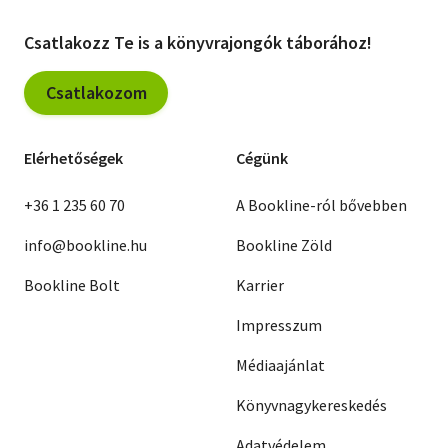
Csatlakozz Te is a könyvrajongók táborához!
Csatlakozom
Elérhetőségek
Cégünk
+36 1 235 60 70
A Bookline-ról bővebben
info@bookline.hu
Bookline Zöld
Bookline Bolt
Karrier
Impresszum
Médiaajánlat
Könyvnagykereskedés
Adatvédelem