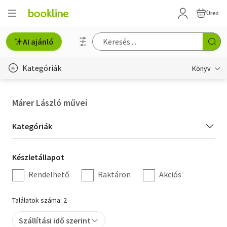
Üres
AI ajánló
Kategóriák
Könyv
Életmód, egészség
Márer László művei
Erotika
Kategória
Kategóriák
Gyermek- és ifjúsági
szűrés
Készletállapot
Készletállapot
Hobbi, szabadidő
szűrés
Rendelhető
Raktáron
Akciós
Irodalom
Találatok száma: 2
Művészet
Szállítási idő szerint
Szakkönyv