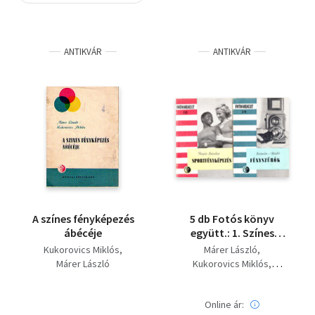
Szótár, nyelvkönyv
ANTIKVÁR
ANTIKVÁR
Tankönyv, segédkönyv
Társadalomtudomány
Természettudomány
Történelem
Vallás
A színes fényképezés
5 db Fotós könyv
ábécéje
együtt.: 1. Színes
fényképezés, 2.
Kukorovics Miklós
Márer László
Kisfilmes fényképezés,
Márer László
Kukorovics Miklós
3. Sportfényképezés,
Jónás Pál
Bojár Sándor
4. Fényszűrők, 5. Hazai
Szimán Oszkár
fotopapírok
Online ár: