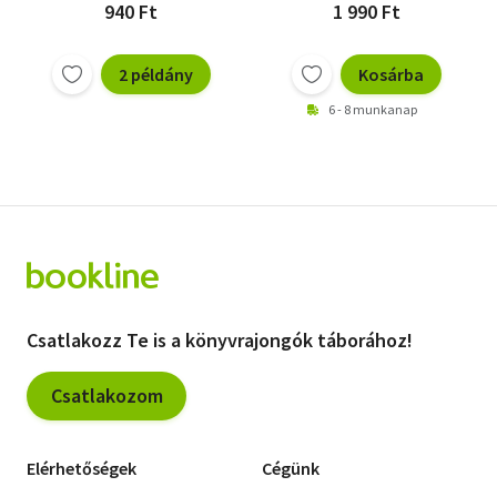
940 Ft
1 990 Ft
2 példány
Kosárba
6 - 8 munkanap
Csatlakozz Te is a könyvrajongók táborához!
Csatlakozom
Elérhetőségek
Cégünk