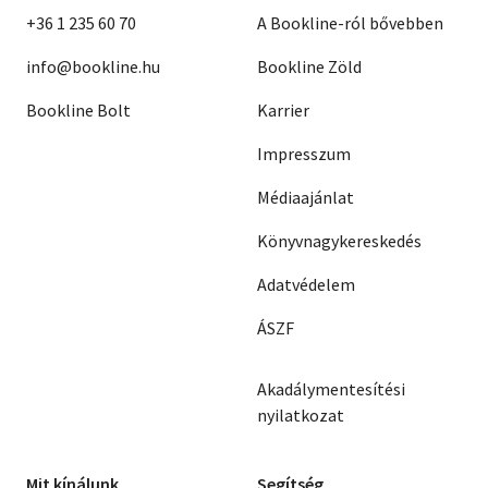
+36 1 235 60 70
A Bookline-ról bővebben
info@bookline.hu
Bookline Zöld
Bookline Bolt
Karrier
Impresszum
Médiaajánlat
Könyvnagykereskedés
Adatvédelem
ÁSZF
Akadálymentesítési
nyilatkozat
Mit kínálunk
Segítség