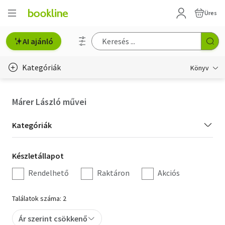
Üres
AI ajánló
Kategóriák
Könyv
Életmód, egészség
Márer László művei
Erotika
Kategória
Kategóriák
Gyermek- és ifjúsági
szűrés
Készletállapot
Készletállapot
Hobbi, szabadidő
szűrés
Rendelhető
Raktáron
Akciós
Irodalom
Találatok száma: 2
Művészet
Ár szerint csökkenő
Szakkönyv