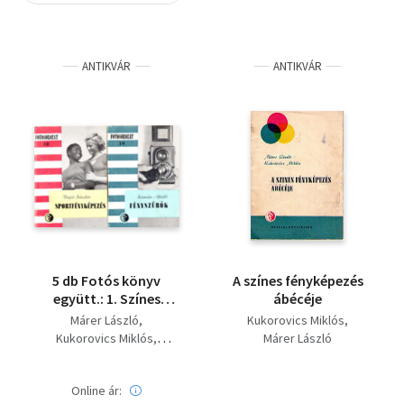
Szótár, nyelvkönyv
ANTIKVÁR
ANTIKVÁR
Tankönyv, segédkönyv
Társadalomtudomány
Természettudomány
Történelem
Vallás
5 db Fotós könyv
A színes fényképezés
együtt.: 1. Színes
ábécéje
fényképezés, 2.
Márer László
Kukorovics Miklós
Kisfilmes fényképezés,
Kukorovics Miklós
Márer László
3. Sportfényképezés,
Jónás Pál
Bojár Sándor
4. Fényszűrők, 5. Hazai
Szimán Oszkár
fotopapírok
Online ár: