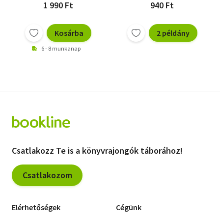
1 990 Ft
940 Ft
Kosárba
2 példány
6 - 8 munkanap
Csatlakozz Te is a könyvrajongók táborához!
Csatlakozom
Elérhetőségek
Cégünk