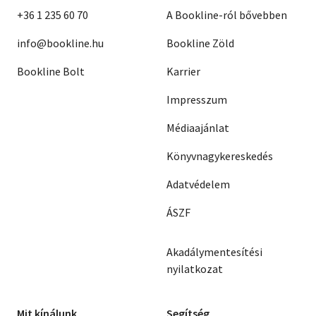
+36 1 235 60 70
A Bookline-ról bővebben
info@bookline.hu
Bookline Zöld
Bookline Bolt
Karrier
Impresszum
Médiaajánlat
Könyvnagykereskedés
Adatvédelem
ÁSZF
Akadálymentesítési
nyilatkozat
Mit kínálunk
Segítség