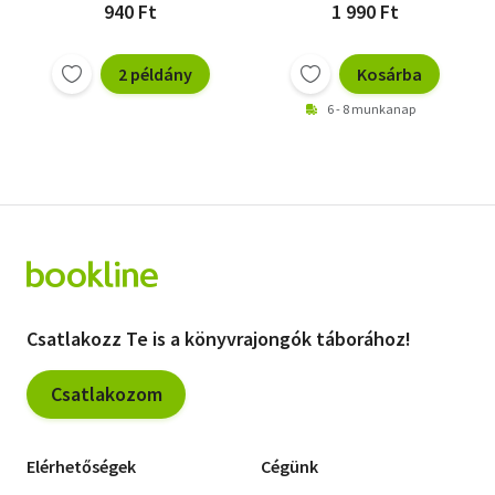
940 Ft
1 990 Ft
2 példány
Kosárba
6 - 8 munkanap
Csatlakozz Te is a könyvrajongók táborához!
Csatlakozom
Elérhetőségek
Cégünk