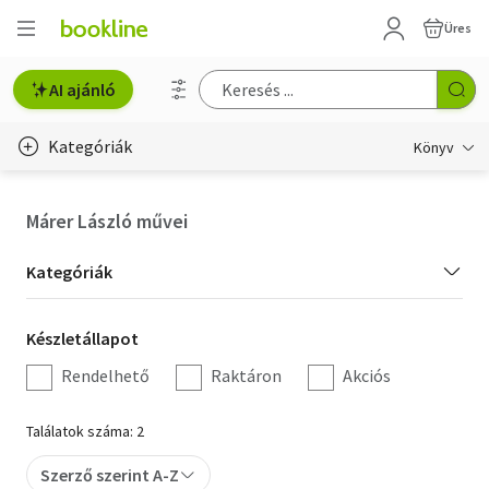
Üres
AI ajánló
Kategóriák
Könyv
Életmód, egészség
Márer László művei
Erotika
Kategória
Kategóriák
Gyermek- és ifjúsági
szűrés
Készletállapot
Készletállapot
Hobbi, szabadidő
szűrés
Rendelhető
Raktáron
Akciós
Irodalom
Találatok száma: 2
Művészet
Szerző szerint A-Z
Szakkönyv