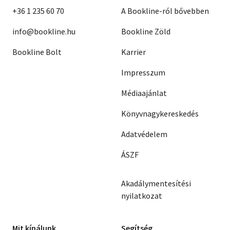
+36 1 235 60 70
A Bookline-ról bővebben
info@bookline.hu
Bookline Zöld
Bookline Bolt
Karrier
Impresszum
Médiaajánlat
Könyvnagykereskedés
Adatvédelem
ÁSZF
Akadálymentesítési
nyilatkozat
Mit kínálunk
Segítség