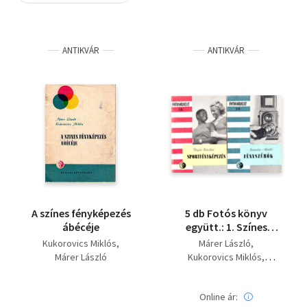
Szótár, nyelvkönyv
ANTIKVÁR
ANTIKVÁR
Tankönyv, segédkönyv
Társadalomtudomány
Természettudomány
Történelem
Vallás
A színes fényképezés
5 db Fotós könyv
ábécéje
együtt.: 1. Színes
fényképezés, 2.
Kukorovics Miklós
Márer László
Kisfilmes fényképezés,
Márer László
Kukorovics Miklós
3. Sportfényképezés,
Jónás Pál
Bojár Sándor
4. Fényszűrők, 5. Hazai
Szimán Oszkár
fotopapírok
Online ár: