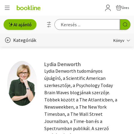
Üres
AI ajánló
Kategóriák
Könyv
Életmód, egészség
Lydia Denworth
Erotika
Lydia Denworth tudományos
újságíró, a Scientific American
Gyermek- és ifjúsági
szerkesztője, a Psychology Today
Brain Waves blogjának szerzője.
Hobbi, szabadidő
Többek között a The Atlanticben, a
Irodalom
Newsweekben, a The New York
Timesban, a The Wall Street
Művészet
Journalban, a Time-ban és a
Spectrumban publikál. A szerző
Szakkönyv