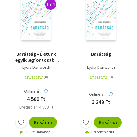
1 + 1
Barátság - Életünk
Barátság
egyik legfontosabb
kapcsolatának
Lydia Denworth
Lydia Denworth
evolúciója, biológiája
és rendkívüli ereje
Online ár:
Online ár:
4 500 Ft
3 249 Ft
Eredeti ár: 4 999 Ft
Kosárba
Kosárba
1 - 2 munkanap
Perceken belül