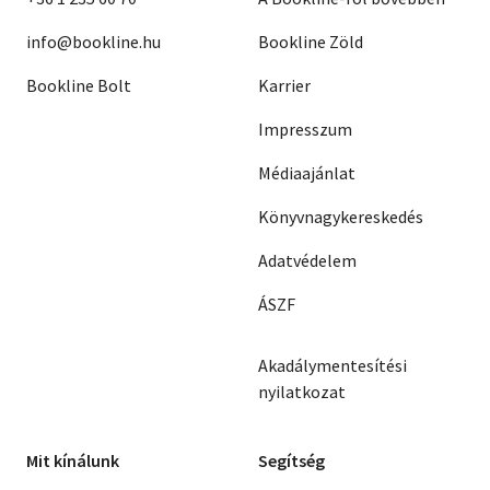
info@bookline.hu
Bookline Zöld
Bookline Bolt
Karrier
Impresszum
Médiaajánlat
Könyvnagykereskedés
Adatvédelem
ÁSZF
Akadálymentesítési
nyilatkozat
Mit kínálunk
Segítség