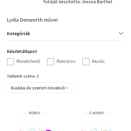
fotóját készítette: Jessica Barthel
Szótár, nyelvkönyv
Lydia Denworth művei
Tankönyv, segédkönyv
Kategória
Kategóriák
Társadalomtudomány
szűrés
Természettudomány
Készletállapot
Készletállapot
szűrés
Történelem
Rendelhető
Raktáron
Akciós
Vallás
Találatok száma: 3
Kiadási év szerint növekvő
KÖNYV
E-KÖNYV