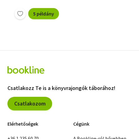
5 példány
Csatlakozz Te is a könyvrajongók táborához!
Csatlakozom
Elérhetőségek
Cégünk
+36 1 235 60 70
A Bookline-ról bővebben