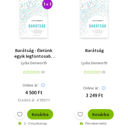
1 + 1
Barátság - Életünk
Barátság
egyik legfontosabb
kapcsolatának
Lydia Denworth
Lydia Denworth
evolúciója, biológiája
és rendkívüli ereje
Online ár:
Online ár:
4 500 Ft
3 249 Ft
Eredeti ár: 4 999 Ft
Kosárba
Kosárba
2 - 3 munkanap
Perceken belül