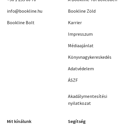
info@bookline.hu
Bookline Zöld
Bookline Bolt
Karrier
Impresszum
Médiaajánlat
Könyvnagykereskedés
Adatvédelem
ÁSZF
Akadálymentesítési
nyilatkozat
Mit kínálunk
Segítség