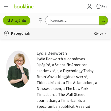
Üres
AI ajánló
Kategóriák
Könyv
Életmód, egészség
Lydia Denworth
Erotika
Lydia Denworth tudományos
újságíró, a Scientific American
Gyermek- és ifjúsági
szerkesztője, a Psychology Today
Brain Waves blogjának szerzője.
Hobbi, szabadidő
Többek között a The Atlanticben, a
Irodalom
Newsweekben, a The New York
Timesban, a The Wall Street
Művészet
Journalban, a Time-ban és a
Spectrumban publikál. A szerző
Szakkönyv