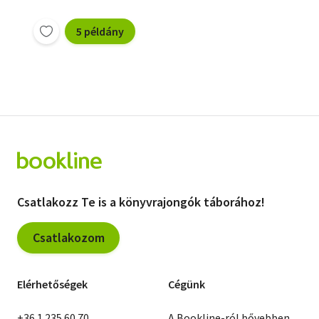
5 példány
Csatlakozz Te is a könyvrajongók táborához!
Csatlakozom
Elérhetőségek
Cégünk
+36 1 235 60 70
A Bookline-ról bővebben