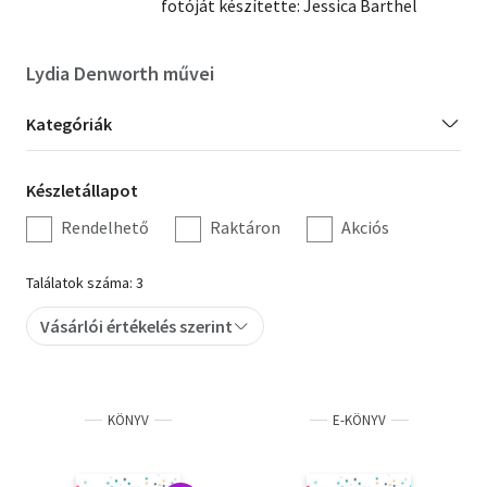
fotóját készítette: Jessica Barthel
Szótár, nyelvkönyv
Lydia Denworth művei
Tankönyv, segédkönyv
Kategória
Kategóriák
Társadalomtudomány
szűrés
Természettudomány
Készletállapot
Készletállapot
szűrés
Történelem
Rendelhető
Raktáron
Akciós
Vallás
Találatok száma: 3
Vásárlói értékelés szerint
KÖNYV
E-KÖNYV