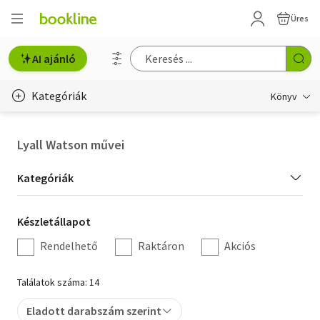
Üres
AI ajánló
Kategóriák
Könyv
Életmód, egészség
Lyall Watson művei
Erotika
Kategória
Kategóriák
Gyermek- és ifjúsági
szűrés
Készletállapot
Készletállapot
Hobbi, szabadidő
szűrés
Rendelhető
Raktáron
Akciós
Irodalom
Találatok száma: 14
Művészet
Eladott darabszám szerint
Szakkönyv