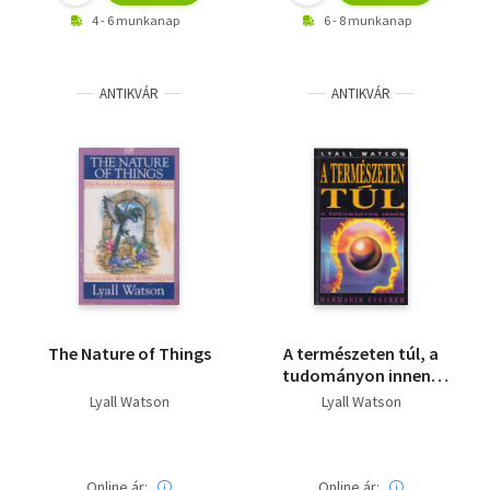
4 - 6 munkanap
6 - 8 munkanap
ANTIKVÁR
ANTIKVÁR
The Nature of Things
A természeten túl, a
tudományon innen -
Saját kép
Lyall Watson
Lyall Watson
Online ár:
Online ár: