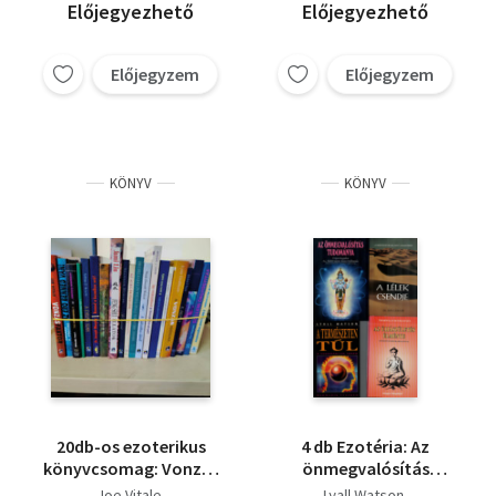
Földönkívüliek -
Előjegyezhető
Előjegyezhető
Extraterrestrials
Előjegyzem
Előjegyzem
KÖNYV
KÖNYV
20db-os ezoterikus
4 db Ezotéria: Az
könyvcsomag: Vonzás
önmegvalósítás
faktor+ Az erő benned
tudománya, A lélek
Joe Vitale
Lyall Watson