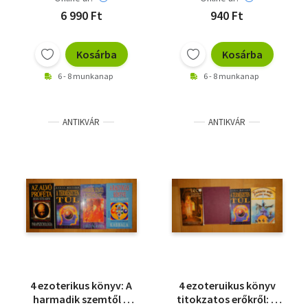
6 990 Ft
940 Ft
Kosárba
Kosárba
6 - 8 munkanap
6 - 8 munkanap
ANTIKVÁR
ANTIKVÁR
4 ezoterikus könyv: A
4 ezoteruikus könyv
harmadik szemtől a
titokzatos erőkről: A