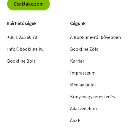
Csatlakozom
Elérhetőségek
Cégünk
+36 1 235 60 70
A Bookline-ról bővebben
info@bookline.hu
Bookline Zöld
Bookline Bolt
Karrier
Impresszum
Médiaajánlat
Könyvnagykereskedés
Adatvédelem
ÁSZF