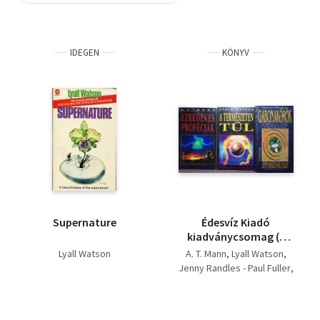
Szótár, nyelvkönyv
IDEGEN
KÖNYV
Tankönyv, segédkönyv
Társadalomtudomány
Természettudomány
Történelem
Vallás
Supernature
Édesvíz Kiadó
kiadványcsomag (5
db): Ezredéves
Lyall Watson
A. T. Mann
Lyall Watson
próféciák + A
Jenny Randles - Paul Fuller
természeten túl +
Szalay Iván
Alfred Nahon
Gabonakörök +
Humanoidok +