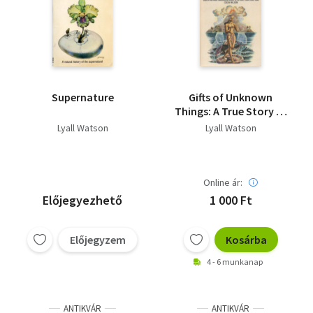
Supernature
Gifts of Unknown
Things: A True Story of
Nature, Healing, and
Lyall Watson
Lyall Watson
Initiation from
Indonesia's Dancing
Island
Online ár:
Előjegyezhető
1 000 Ft
Előjegyzem
Kosárba
4 - 6 munkanap
ANTIKVÁR
ANTIKVÁR