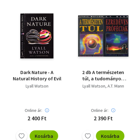
Dark Nature - A
2 db A természeten
Natural History of Evil
túl, a tudományon
innen + Ezredéves
Lyall Watson
Lyall Watson
A.T. Mann
próféciák
(Jövendölések a 2000.
évre)
Online ár:
Online ár:
2 400 Ft
2 390 Ft
Kosárba
Kosárba