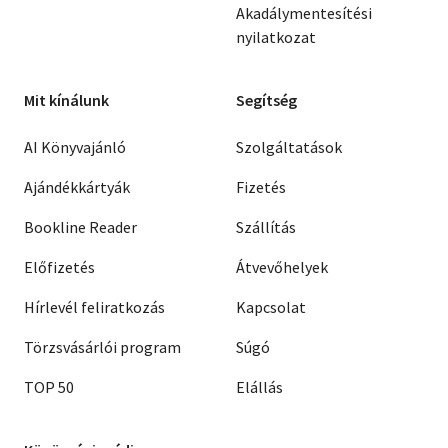
Akadálymentesítési
nyilatkozat
Mit kínálunk
Segítség
AI Könyvajánló
Szolgáltatások
Ajándékkártyák
Fizetés
Bookline Reader
Szállítás
Előfizetés
Átvevőhelyek
Hírlevél feliratkozás
Kapcsolat
Törzsvásárlói program
Súgó
TOP 50
Elállás