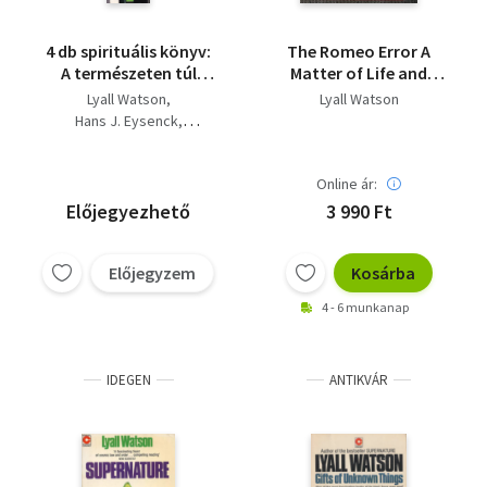
4 db spirituális könyv:
The Romeo Error A
A természeten túl
Matter of Life and
+Beszélgetés a
Death
Lyall Watson
Lyall Watson
meditációról +Ismerd
Hans J. Eysenck
meg a PSZI-Q
Carl Sargent
képességed +Telepátia
Katanics Alice
és egyéb titokzatos
Online ár:
Alexander Cannon
jelenségek.
Előjegyezhető
3 990 Ft
Előjegyzem
Kosárba
4 - 6 munkanap
IDEGEN
ANTIKVÁR