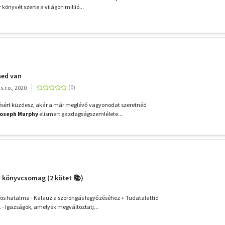
könyvét szerte a világon millió...
ned van
.r.o., 2020
ésért küzdesz, akár a már meglévő vagyonodat szeretnéd
Joseph Murphy
elismert gazdagságszemlélete...
 könyvcsomag (2 kötet 📚)
os hatalma - Kalauz a szorongás legyőzéséhez + Tudatalattid
 - Igazságok, amelyek megváltoztatj...