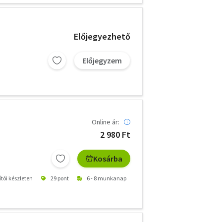
Előjegyezhető
Előjegyzem
Online ár:
2 980 Ft
Kosárba
ítói készleten
29 pont
6 - 8 munkanap