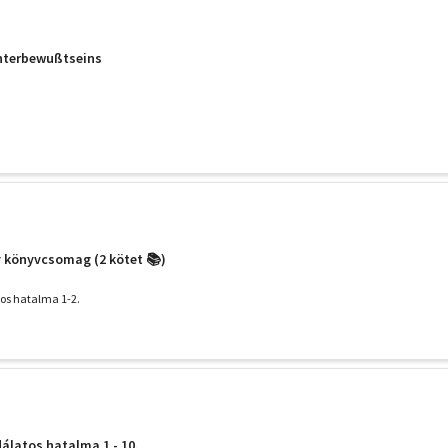
Unterbewußtseins
 könyvcsomag (2 kötet 📚)
os hatalma 1-2.
álatos hatalma 1 - 10.