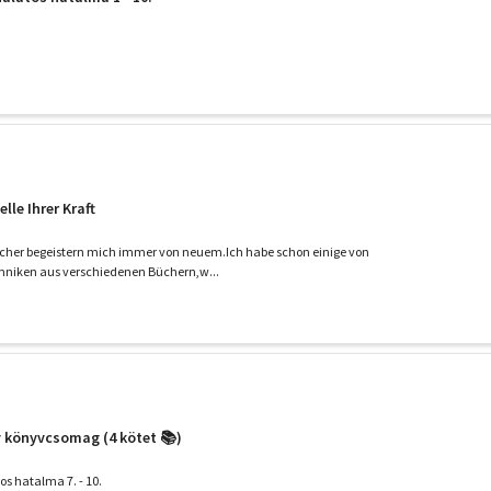
lle Ihrer Kraft
cher begeistern mich immer von neuem.Ich habe schon einige von
hniken aus verschiedenen Büchern,w...
 könyvcsomag (4 kötet 📚)
os hatalma 7. - 10.