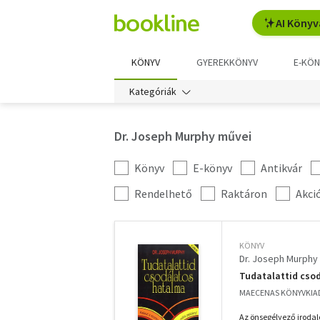
AI Könyv
KÖNYV
GYEREKKÖNYV
E-KÖN
Kategóriák
Dr. Joseph Murphy művei
Könyv
E-könyv
Antikvár
Kategória
szűrés
További
Rendelhető
Raktáron
Akci
szűrők
KÖNYV
Dr. Joseph Murphy
Tudatalattid cso
MAECENAS KÖNYVKIAD
Az önsegélyező iroda