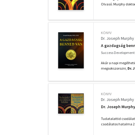
Olvasó. Murphy doktor 
KÖNYV
Dr. Joseph Murphy
A gazdagság ben
Success Development s
Akár a napi megélhet
megsokszorozni,
Dr. 
KÖNYV
Dr. Joseph Murphy
Dr. Joseph Murphy
Tudatalattid csodálat
csodálatos hatalma 2.