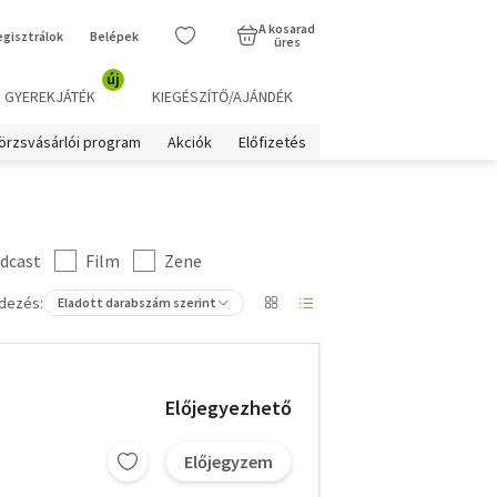
A kosarad
egisztrálok
Belépek
üres
új
GYEREKJÁTÉK
KIEGÉSZÍTŐ/AJÁNDÉK
örzsvásárlói program
Akciók
Előfizetés
dcast
Film
Zene
dezés:
Eladott darabszám szerint
Előjegyezhető
Előjegyzem