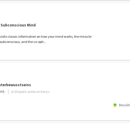
r Subconscious Mind
evisits classic information on how your mind works, the miracle-
subconscious, and the co-opti...
Unterbewusstseins
Kft.
jó állapotú antikvár könyv
Beszáll