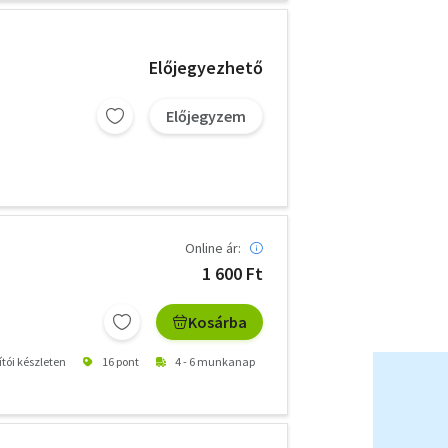
Előjegyezhető
Előjegyzem
Online ár:
1 600 Ft
Kosárba
ítói készleten
16 pont
4 - 6 munkanap