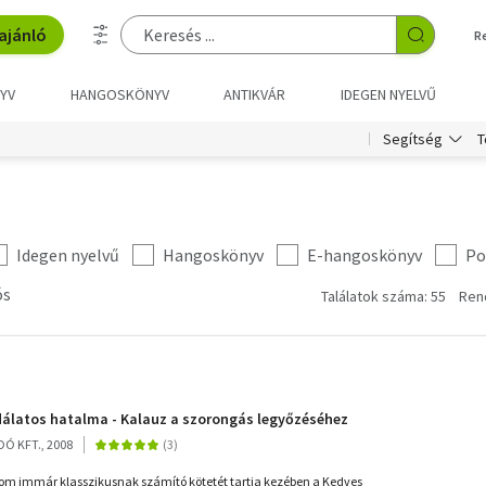
ajánló
R
YV
HANGOSKÖNYV
ANTIKVÁR
IDEGEN NYELVŰ
T
Segítség
Idegen nyelvű
Hangoskönyv
E-hangoskönyv
Po
ós
Találatok száma: 55
Ren
dálatos hatalma - Kalauz a szorongás legyőzéséhez
Ó KFT., 2008
lom immár klasszikusnak számító kötetét tartja kezében a Kedves