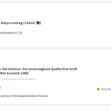
 könyvcsomag (3 kötet 📚)
os hatalma 6-7-8.
: Der Kosmos: Die unversiegbare Quelle Ihrer Kraft
ten Esoterik 1280)
jó állapotú antikvár könyv
77
Beszáll
Kozmosz: Erőd kiapadhatatlan forrása