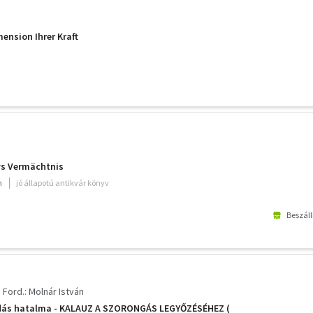
ension Ihrer Kraft
ys Vermächtnis
m
jó állapotú antikvár könyv
Beszáll
Ford.: Molnár István
dás hatalma - KALAUZ A SZORONGÁS LEGYŐZÉSÉHEZ (