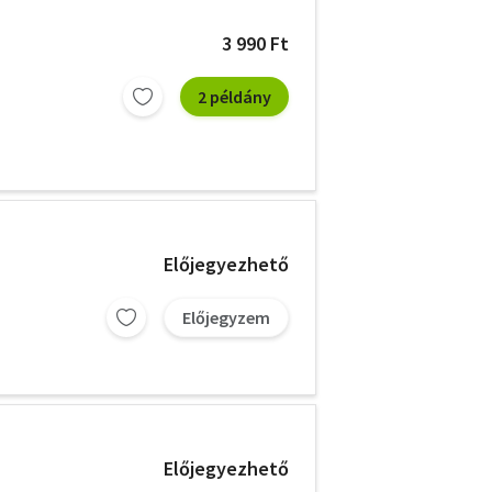
3 990 Ft
2 példány
Előjegyezhető
Előjegyzem
Előjegyezhető