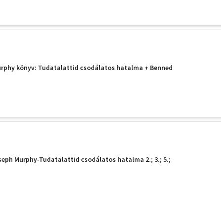
urphy könyv: Tudatalattid csodálatos hatalma + Benned
oseph Murphy-Tudatalattid csodálatos hatalma 2.; 3.; 5.;