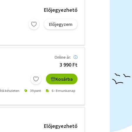
Előjegyezhető
Előjegyzem
Online ár:
3 990 Ft
Kosárba
ítói készleten
39 pont
6 - 8 munkanap
Előjegyezhető