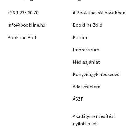
+36 1 235 60 70
A Bookline-ról bővebben
info@bookline.hu
Bookline Zöld
Bookline Bolt
Karrier
Impresszum
Médiaajánlat
Könyvnagykereskedés
Adatvédelem
ÁSZF
Akadálymentesítési
nyilatkozat