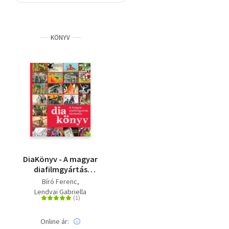
Szótár, nyelvkönyv
KÖNYV
Tankönyv, segédkönyv
Társadalomtudomány
Természettudomány
Történelem
Vallás
DiaKönyv - A magyar
diafilmgyártás
története
Bíró Ferenc
Lendvai Gabriella
Online ár: