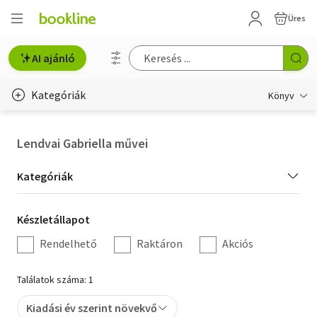
Üres
AI ajánló
Kategóriák
Könyv
Életmód, egészség
Lendvai Gabriella művei
Erotika
Kategória
Kategóriák
Gyermek- és ifjúsági
szűrés
Készletállapot
Készletállapot
Hobbi, szabadidő
szűrés
Rendelhető
Raktáron
Akciós
Irodalom
Találatok száma: 1
Művészet
Kiadási év szerint növekvő
Szakkönyv