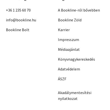
+36 1 235 60 70
A Bookline-ról bővebben
info@bookline.hu
Bookline Zöld
Bookline Bolt
Karrier
Impresszum
Médiaajánlat
Könyvnagykereskedés
Adatvédelem
ÁSZF
Akadálymentesítési
nyilatkozat