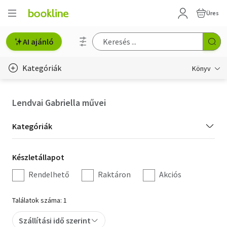
Üres
AI ajánló
Kategóriák
Könyv
Életmód, egészség
Lendvai Gabriella művei
Erotika
Kategória
Kategóriák
Gyermek- és ifjúsági
szűrés
Készletállapot
Készletállapot
Hobbi, szabadidő
szűrés
Rendelhető
Raktáron
Akciós
Irodalom
Találatok száma: 1
Művészet
Szállítási idő szerint
Szakkönyv