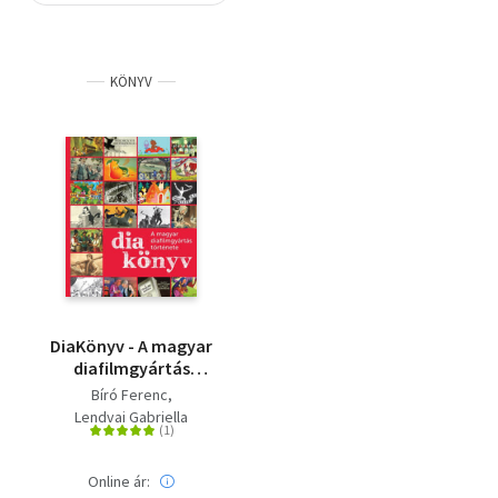
Szótár, nyelvkönyv
KÖNYV
Tankönyv, segédkönyv
Társadalomtudomány
Természettudomány
Történelem
Vallás
DiaKönyv - A magyar
diafilmgyártás
története
Bíró Ferenc
Lendvai Gabriella
Online ár: