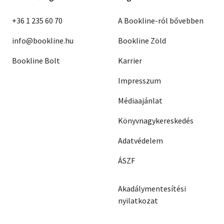
+36 1 235 60 70
A Bookline-ról bővebben
info@bookline.hu
Bookline Zöld
Bookline Bolt
Karrier
Impresszum
Médiaajánlat
Könyvnagykereskedés
Adatvédelem
ÁSZF
Akadálymentesítési
nyilatkozat