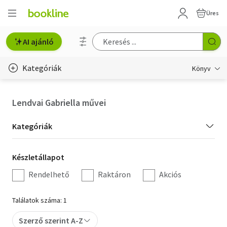
Üres
AI ajánló
Kategóriák
Könyv
Életmód, egészség
Lendvai Gabriella művei
Erotika
Kategória
Kategóriák
Gyermek- és ifjúsági
szűrés
Készletállapot
Készletállapot
Hobbi, szabadidő
szűrés
Rendelhető
Raktáron
Akciós
Irodalom
Találatok száma: 1
Művészet
Szerző szerint A-Z
Szakkönyv