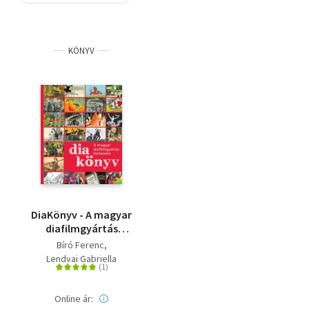
Szótár, nyelvkönyv
KÖNYV
Tankönyv, segédkönyv
Társadalomtudomány
Természettudomány
Történelem
Vallás
DiaKönyv - A magyar
diafilmgyártás
története
Bíró Ferenc
Lendvai Gabriella
Online ár: