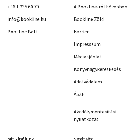
+36 1 235 60 70
A Bookline-ról bővebben
info@bookline.hu
Bookline Zöld
Bookline Bolt
Karrier
Impresszum
Médiaajánlat
Könyvnagykereskedés
Adatvédelem
ÁSZF
Akadálymentesítési
nyilatkozat
Mit kínálunk
Segítség