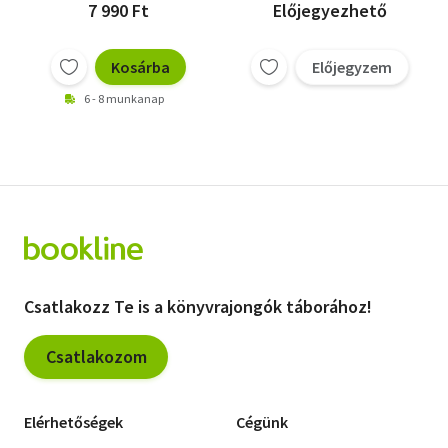
7 990 Ft
Előjegyezhető
Kosárba
Előjegyzem
6 - 8 munkanap
Csatlakozz Te is a könyvrajongók táborához!
Csatlakozom
Elérhetőségek
Cégünk