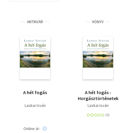
Szótár, nyelvkönyv
ANTIKVÁR
KÖNYV
Tankönyv, segédkönyv
Társadalomtudomány
Természettudomány
Történelem
Vallás
A hét fogás
A hét fogás -
Horgásztörténetek
Laskai Isván
Laskai Isván
Online ár: