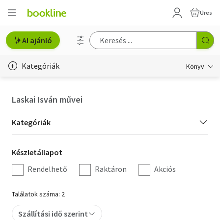
Üres
AI ajánló
Kategóriák
Könyv
Életmód, egészség
Laskai Isván művei
Erotika
Kategória
Kategóriák
Gyermek- és ifjúsági
szűrés
Készletállapot
Készletállapot
Hobbi, szabadidő
szűrés
Rendelhető
Raktáron
Akciós
Irodalom
Találatok száma: 2
Művészet
Szállítási idő szerint
Szakkönyv