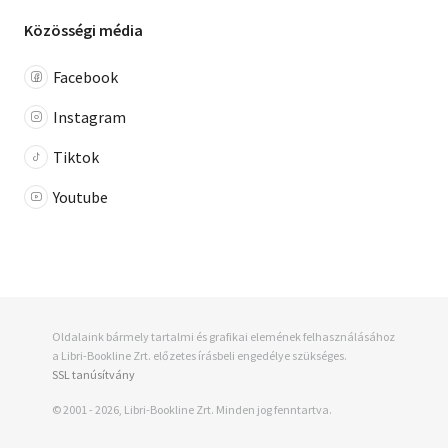
Közösségi média
Facebook
Instagram
Tiktok
Youtube
Oldalaink bármely tartalmi és grafikai elemének felhasználásához
a Libri-Bookline Zrt. előzetes írásbeli engedélye szükséges.
SSL tanúsítvány
© 2001 - 2026, Libri-Bookline Zrt. Minden jog fenntartva.