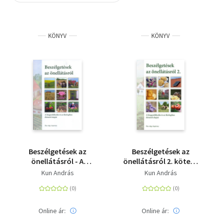
Szótár, nyelvkönyv
KÖNYV
KÖNYV
Tankönyv, segédkönyv
Társadalomtudomány
Természettudomány
Történelem
Vallás
Beszélgetések az
Beszélgetések az
önellátásról - A
önellátásról 2. kötet -
biogazdálkodás és az
A biogazdálkodás és
Kun András
Kun András
ökologikus életmód
az ökologikus
alapjai
életmód alapjai
Online ár:
Online ár: