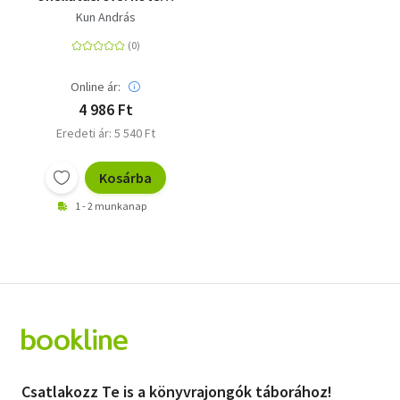
A biogazdálkodás és
Kun András
az ökologikus
életmód alapjai
Online ár:
4 986 Ft
Eredeti ár: 5 540 Ft
Kosárba
1 - 2 munkanap
Csatlakozz Te is a könyvrajongók táborához!