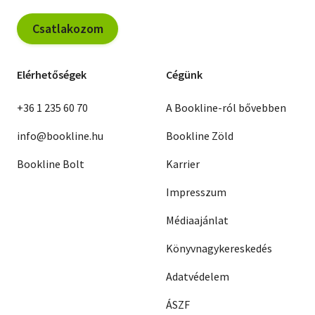
Csatlakozom
Elérhetőségek
Cégünk
+36 1 235 60 70
A Bookline-ról bővebben
info@bookline.hu
Bookline Zöld
Bookline Bolt
Karrier
Impresszum
Médiaajánlat
Könyvnagykereskedés
Adatvédelem
ÁSZF