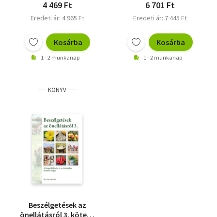
4 469 Ft
6 701 Ft
Eredeti ár: 4 965 Ft
Eredeti ár: 7 445 Ft
Kosárba
Kosárba
1 - 2 munkanap
1 - 2 munkanap
KÖNYV
Beszélgetések az
önellátásról 3. kötet -