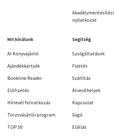
Akadálymentesítési
nyilatkozat
Mit kínálunk
Segítség
AI Könyvajánló
Szolgáltatások
Ajándékkártyák
Fizetés
Bookline Reader
Szállítás
Előfizetés
Átvevőhelyek
Hírlevél feliratkozás
Kapcsolat
Törzsvásárlói program
Súgó
TOP 50
Elállás