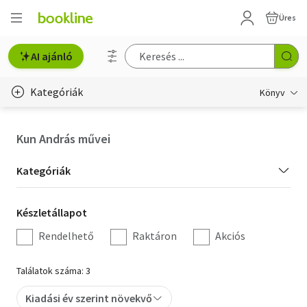
Üres
AI ajánló
Kategóriák
Könyv
Életmód, egészség
Kun András művei
Erotika
Kategória
Kategóriák
Gyermek- és ifjúsági
szűrés
Készletállapot
Készletállapot
Hobbi, szabadidő
szűrés
Rendelhető
Raktáron
Akciós
Irodalom
Találatok száma: 3
Művészet
Kiadási év szerint növekvő
Szakkönyv