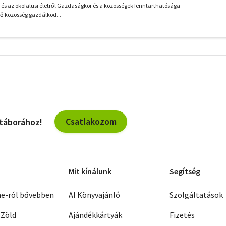
l és az ökofalusi életről Gazdaságkör és a közösségek fenntarthatósága
vő közösség gazdálkod...
További
szűrők
Csatlakozom
 táborához!
Mit kínálunk
Segítség
ne-ról bővebben
AI Könyvajánló
Szolgáltatások
 Zöld
Ajándékkártyák
Fizetés