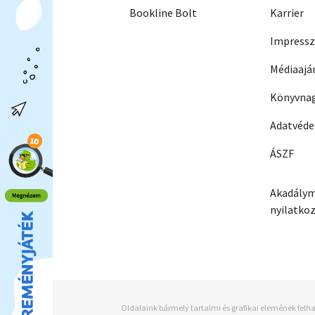
Bookline Bolt
Karrier
Impress
Médiaajá
Könyvnag
Adatvéd
ÁSZF
Akadálym
nyilatko
Oldalaink bármely tartalmi és grafikai elemének felha