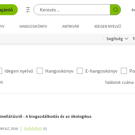
ajánló
R
YV
HANGOSKÖNYV
ANTIKVÁR
IDEGEN NYELVŰ
T
Segítség
Idegen nyelvű
Hangoskönyv
E-hangoskönyv
Po
ós
Találatok száma:
önellátásról - A biogazdálkodás és az ökologikus
Y AZ, 2016