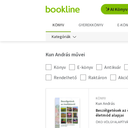
AI Könyv
KÖNYV
GYEREKKÖNYV
E-KÖN
Kategóriák
Kun András művei
Könyv
E-könyv
Antikvár
Kategória
szűrés
További
Rendelhető
Raktáron
Akci
szűrők
KÖNYV
Kun András
Beszélgetések az 
életmód alapjai
ÖKO-VÖLGY ALAPÍTVÁN