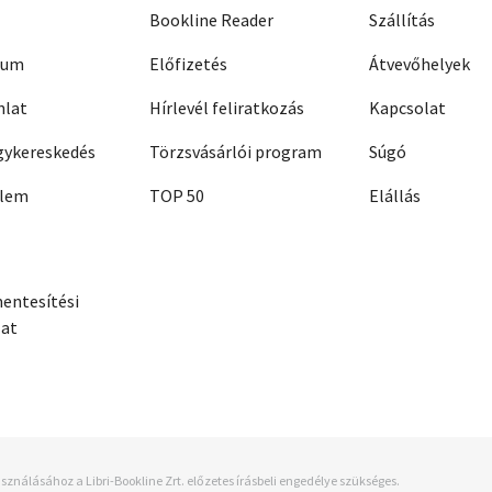
Bookline Reader
Szállítás
zum
Előfizetés
Átvevőhelyek
nlat
Hírlevél feliratkozás
Kapcsolat
ykereskedés
Törzsvásárlói program
Súgó
elem
TOP 50
Elállás
entesítési
zat
sználásához a Libri-Bookline Zrt. előzetes írásbeli engedélye szükséges.