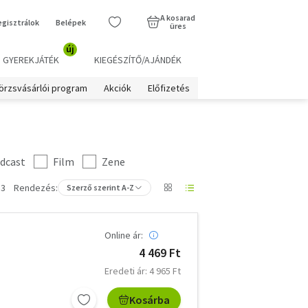
A kosarad
egisztrálok
Belépek
üres
új
GYEREKJÁTÉK
KIEGÉSZÍTŐ/AJÁNDÉK
örzsvásárlói program
Akciók
Előfizetés
dcast
Film
Zene
 3
Rendezés:
Szerző szerint A-Z
Online ár:
4 469 Ft
Eredeti ár: 4 965 Ft
Kosárba