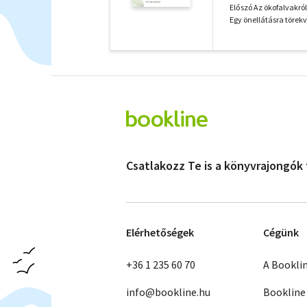
Előszó Az ökofalvakró
Egy önellátásra törek
Csatlakozz Te is a könyvrajongók
Elérhetőségek
Cégünk
+36 1 235 60 70
A Bookli
info@bookline.hu
Bookline