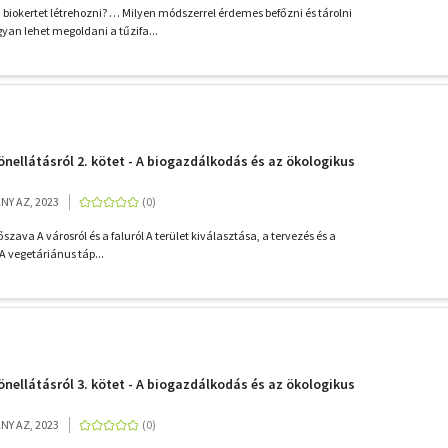
iokertet létrehozni? … Milyen módszerrel érdemes befőzni és tárolni
an lehet megoldani a tűzifa...
önellátásról 2. kötet - A biogazdálkodás és az ökologikus
Y AZ, 2023
szava A városról és a faluról A terület kiválasztása, a tervezés és a
A vegetáriánus táp...
önellátásról 3. kötet - A biogazdálkodás és az ökologikus
Y AZ, 2023