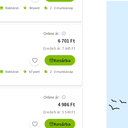
Raktáron
44 pont
2 - 3 munkanap
Online ár:
6 701 Ft
Eredeti ár: 7 445 Ft
Kosárba
Raktáron
67 pont
2 - 3 munkanap
Online ár:
4 986 Ft
Eredeti ár: 5 540 Ft
Kosárba