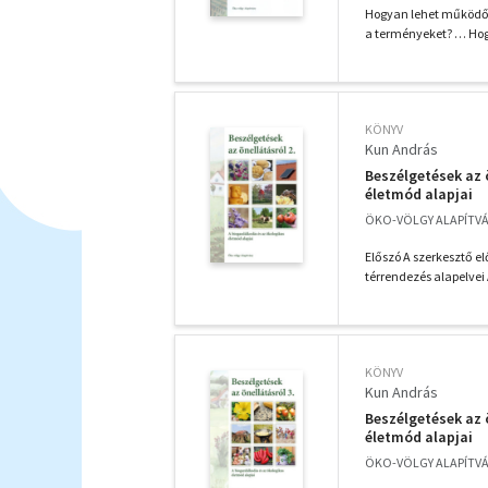
Hogyan lehet működő b
a terményeket? … Hogy
KÖNYV
Kun András
Beszélgetések az 
életmód alapjai
ÖKO-VÖLGY ALAPÍTVÁN
Előszó A szerkesztő elő
térrendezés alapelvei 
KÖNYV
Kun András
Beszélgetések az 
életmód alapjai
ÖKO-VÖLGY ALAPÍTVÁN