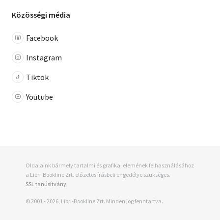
Közösségi média
Facebook
Instagram
Tiktok
Youtube
Oldalaink bármely tartalmi és grafikai elemének felhasználásához
a Libri-Bookline Zrt. előzetes írásbeli engedélye szükséges.
SSL tanúsítvány
© 2001 - 2026, Libri-Bookline Zrt. Minden jog fenntartva.