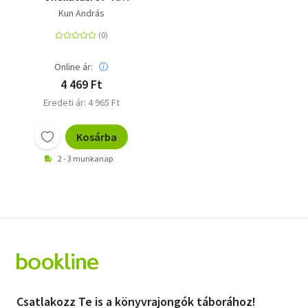
biogazdálkodás és az
Kun András
ökologikus életmód
alapjai
Online ár:
4 469 Ft
Eredeti ár: 4 965 Ft
Kosárba
2 - 3 munkanap
Csatlakozz Te is a könyvrajongók táborához!