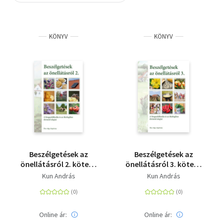
Szótár, nyelvkönyv
KÖNYV
KÖNYV
Tankönyv, segédkönyv
Társadalomtudomány
Természettudomány
Történelem
Vallás
Beszélgetések az
Beszélgetések az
önellátásról 2. kötet -
önellátásról 3. kötet -
A biogazdálkodás és
A biogazdálkodás és
Kun András
Kun András
az ökologikus
az ökologikus
életmód alapjai
életmód alapjai
Online ár:
Online ár: