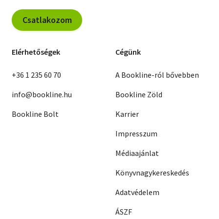
Csatlakozom
Elérhetőségek
Cégünk
+36 1 235 60 70
A Bookline-ról bővebben
info@bookline.hu
Bookline Zöld
Bookline Bolt
Karrier
Impresszum
Médiaajánlat
Könyvnagykereskedés
Adatvédelem
ÁSZF