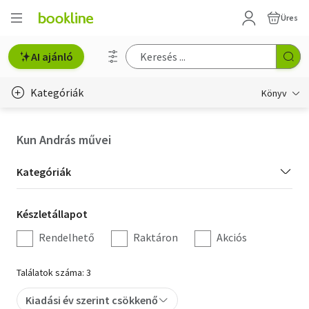
Üres
AI ajánló
Kategóriák
Könyv
Életmód, egészség
Kun András művei
Erotika
Kategória
Kategóriák
Gyermek- és ifjúsági
szűrés
Készletállapot
Készletállapot
Hobbi, szabadidő
szűrés
Rendelhető
Raktáron
Akciós
Irodalom
Találatok száma: 3
Művészet
Kiadási év szerint csökkenő
Szakkönyv