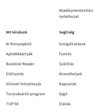
Akadálymentesítési
nyilatkozat
Mit kínálunk
Segítség
AI Könyvajánló
Szolgáltatások
Ajándékkártyák
Fizetés
Bookline Reader
Szállítás
Előfizetés
Átvevőhelyek
Hírlevél feliratkozás
Kapcsolat
Törzsvásárlói program
Súgó
TOP 50
Elállás