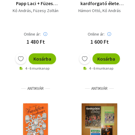
Papp Laci + Füzesy
kardforgató élete
Zoltán: Ökölország és
(Filmnovella
Kő András
Füzesy Zoltán
Hámori Ottó
Kő András
királyai
Petschauer Attiláról) +
Kardélen, kardhegyen)
Online ár:
Online ár:
1 480 Ft
1 600 Ft
Kosárba
Kosárba
4 - 6 munkanap
4 - 6 munkanap
ANTIKVÁR
ANTIKVÁR