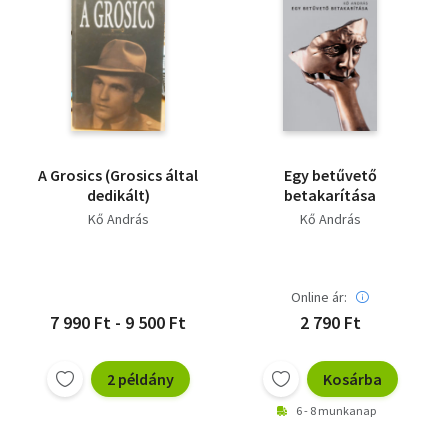
A Grosics (Grosics által
Egy betűvető
dedikált)
betakarítása
Kő András
Kő András
Online ár:
7 990 Ft - 9 500 Ft
2 790 Ft
2 példány
Kosárba
6 - 8 munkanap