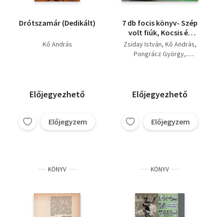
Drótszamár (Dedikált)
7 db focis könyv- Szép
volt fiúk, Kocsis és
Czibor, Labdarugás
Kő András
Zsiday István
Kő András
alulnézetben, Puha
Pongrácz György
vagy Jenő, Szikrázó
Gál Róbert
Bocsák Miklós
cipők, Bozsik, Ferike a
Koltay Gábor
Gólleádor,
Előjegyezhető
Előjegyezhető
Előjegyzem
Előjegyzem
KÖNYV
KÖNYV