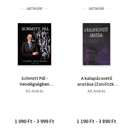
ANTIKVÁR
ANTIKVÁR
Schmitt Pál -
A kalapácsvető
Vendégségben
aratása (Zsivótzky
sorozat
Gyula életpályája)
Kő András
Kő András
1 090 Ft - 3 999 Ft
1 190 Ft - 3 890 Ft