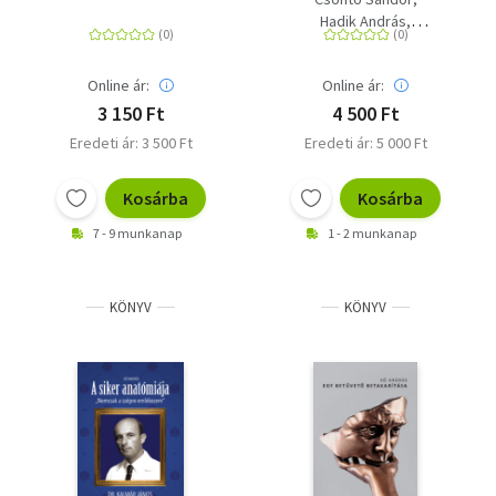
kihantolása és
Hadik András
azonosítása
Hermann Róbert
Kő András
Molnos Mária
Online ár:
Online ár:
Nagy Gergely
Susa Éva
3 150 Ft
4 500 Ft
Eredeti ár: 3 500 Ft
Eredeti ár: 5 000 Ft
Kosárba
Kosárba
7 - 9 munkanap
1 - 2 munkanap
KÖNYV
KÖNYV