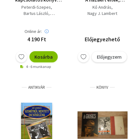
KÖNYVMENTŐ
haltak!
Peterdi-Szepes
Kő András
AJÁNLAT: Sztár
Bartus László
Nagy J. Lambert
parádé+ Varga Zoli
Hámori Tibor
Kő András
diszidál+ Puskás+
Hidegkuti Nándor
Óbudától Firenzéig+
Online ár:
Fekete Pál
Simon István
Csikar+ Lóri+ Puha
Pongrácz György
4 190 Ft
Előjegyezhető
vagy Jenő
Kosárba
Előjegyzem
4 - 6 munkanap
ANTIKVÁR
KÖNYV