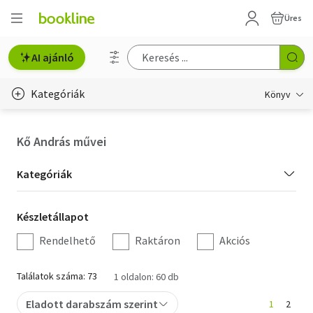
Üres
AI ajánló
Kategóriák
Könyv
Életmód, egészség
Kő András művei
Erotika
Kategória
Kategóriák
Gyermek- és ifjúsági
szűrés
Készletállapot
Készletállapot
Hobbi, szabadidő
szűrés
Rendelhető
Raktáron
Akciós
Irodalom
Találatok száma: 73
1 oldalon: 60 db
Művészet
Eladott darabszám szerint
1
2
Szakkönyv