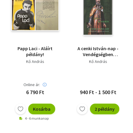
Papp Laci - Aláírt
A cenki István-nap -
példány!
Vendégségben
Széchenyi Istvánnál
Kő András
Kő András
Online ár:
6 790 Ft
940 Ft - 1 500 Ft
Kosárba
2 példány
4 - 6 munkanap