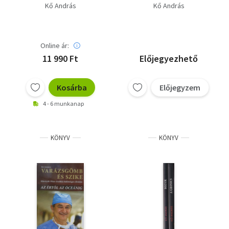
dedikált példány!) -
Kő András
Kő András
Dedikált
Online ár:
11 990 Ft
Előjegyezhető
Kosárba
Előjegyzem
4 - 6 munkanap
KÖNYV
KÖNYV