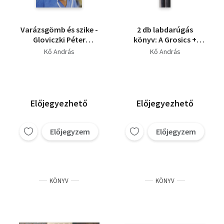
Varázsgömb és szike -
2 db labdarúgás
Gloviczki Péter
könyv: A Grosics +
érsebész különleges
Bozsik
Kő András
Kő András
életútja - Az értől az
Óceánig
Előjegyezhető
Előjegyezhető
Előjegyzem
Előjegyzem
KÖNYV
KÖNYV