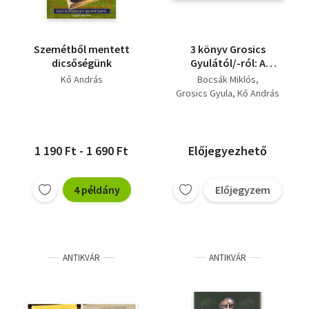
Szemétből mentett
3 könyv Grosics
dicsőségünk
Gyulától/-ról: A
Grosics, A Grosics-villa
Kő András
Bocsák Miklós
tika, Így láttam a
Grosics Gyula
Kő András
kapuból
1 190 Ft - 1 690 Ft
Előjegyezhető
4 példány
Előjegyzem
ANTIKVÁR
ANTIKVÁR