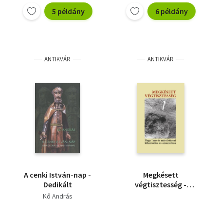
5 példány
6 példány
ANTIKVÁR
ANTIKVÁR
A cenki István-nap -
Megkésett
Dedikált
végtisztesség -
Dedikált
Kő András