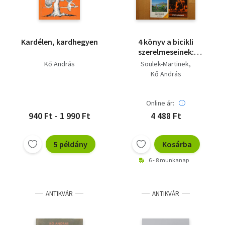
Kardélen, kardhegyen
4 könyv a bicikli
szerelmeseinek:
Drótszamár,
Kő András
Soulek-Martinek
Kerékpározások,
Kő András
Kerékpáros útikalauz,
Kerékpárra Budapest
környékén
Online ár:
940 Ft - 1 990 Ft
4 488 Ft
5 példány
Kosárba
6 - 8 munkanap
ANTIKVÁR
ANTIKVÁR