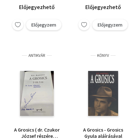
kapuból, Csikar,
Hámori Tibor
Előjegyezhető
Előjegyezhető
Alberttől Zsákig
Előjegyzem
Előjegyzem
ANTIKVÁR
KÖNYV
A Grosics ( dr. Czukor
A Grosics - Grosics
József részére
Gyula aláírásával