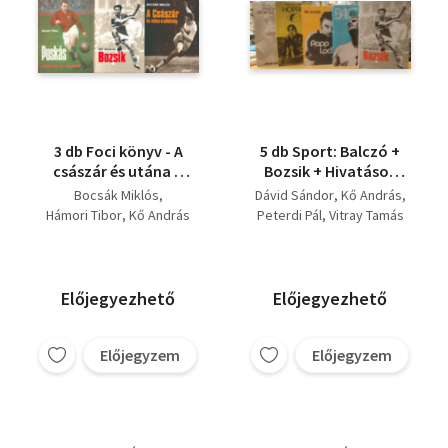
3 db Foci könyv - A
5 db Sport: Balczó +
császár és utána a
Bozsik + Hivatásos
sötétség + Puskás
sportrajongó +
Bocsák Miklós
Dávid Sándor
Kő András
Legenda és valóság +
Hoppá! + Papp Laci
Hámori Tibor
Kő András
Peterdi Pál
Vitray Tamás
Bozsik
Előjegyezhető
Előjegyezhető
Előjegyzem
Előjegyzem