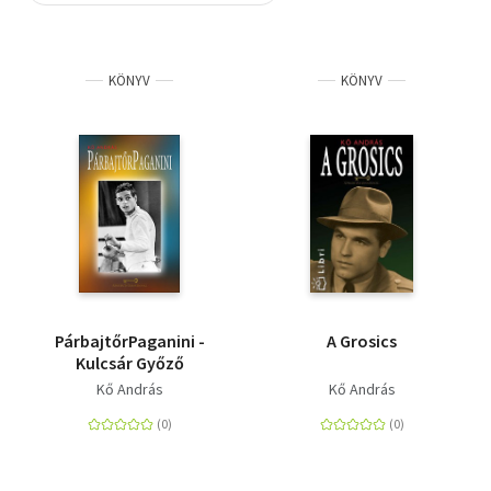
Szótár, nyelvkönyv
KÖNYV
KÖNYV
Tankönyv, segédkönyv
Társadalomtudomány
Természettudomány
Történelem
Vallás
PárbajtőrPaganini -
A Grosics
Kulcsár Győző
Kő András
Kő András