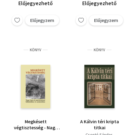
Előjegyezhető
Előjegyezhető
Előjegyzem
Előjegyzem
KÖNYV
KÖNYV
Megkésett
A Kálvin téri kripta
végtisztesség - Nagy
titkai
Imre és mártírtársai
Csontó Sándor