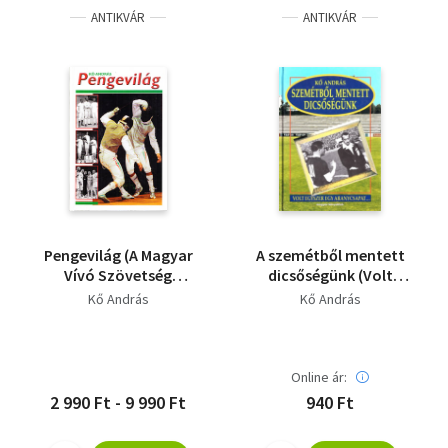
ANTIKVÁR
ANTIKVÁR
Pengevilág (A Magyar
A szemétből mentett
Vívó Szövetség
dicsőségünk (Volt
megalakulásának 90.
egyszer egy
Kő András
Kő András
évfordulójára)
aranycsapat...)
(dedikált)
Online ár:
2 990 Ft - 9 990 Ft
940 Ft