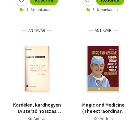
Foglalkozásunk:
valóság/Negyedszázad
Hámori Tibor
4 - 6 munkanap
6 - 8 munkanap
Sportriporter,
piros-
Pongrácz György
fehérben/fütyülök
Surányi András
rátok/Csak a labdán
Hernádi Miklós
van bőr
ANTIKVÁR
ANTIKVÁR
Kardélen, kardhegyen
Magic and Medicine
(A szerző hosszas
(The extraordinary
dedikációjával) -
journey of a vascular
Kő András
Kő András
DEDIKÁLT - Dedikált
surgeon, Peter
Gloviczki)