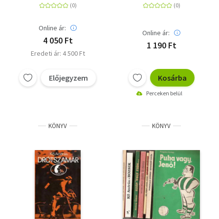
Online ár:
Online ár:
4 050 Ft
1 190 Ft
Eredeti ár: 4 500 Ft
Előjegyzem
Kosárba
Perceken belül
KÖNYV
KÖNYV