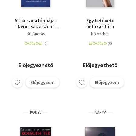
A siker anatómiája -
Egy betűvető
"Nem csak a szépre
betakarítása
emlékezem" - Dr.
Kő András
Kő András
Kalmár János
sportpályafutása és
életútja
Előjegyezhető
Előjegyezhető
Előjegyzem
Előjegyzem
KÖNYV
KÖNYV