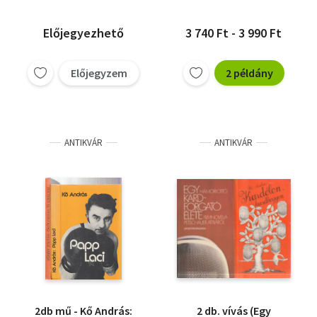
Lepies György
Papp László, Kő
(összeállította)
András-Papp László
Kő András
Előjegyezhető
3 740 Ft - 3 990 Ft
Előjegyzem
2 példány
ANTIKVÁR
ANTIKVÁR
2db mű - Kő András:
2 db. vívás (Egy