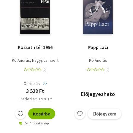
Kossuth tér 1956
Papp Laci
Kő András
Nagyj. Lambert
Kő András
Online ár:
3 528 Ft
Előjegyezhető
Eredeti ár: 3 920 Ft
Kosárba
Előjegyzem
5 - 7 munkanap