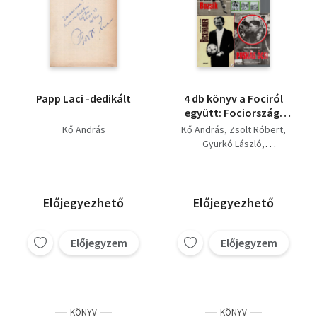
Papp Laci -dedikált
4 db könyv a Fociról
együtt: Fociország,
Puskás öcsi,
Kő András
Kő András
Zsolt Róbert
Beckenbauer, Bozsik.
Gyurkó László
Pintér István
Előjegyezhető
Előjegyezhető
Előjegyzem
Előjegyzem
KÖNYV
KÖNYV