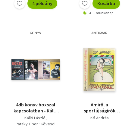
4 példány
Kosárba
4 - 6 munkanap
KÖNYV
ANTIKVÁR
4db könyv boxszal
Amiről a
kapcsolatban - Kálló
sportújságírók
László-A profi boksz
hallgatnak (dedikált)
Kálló László
Kő András
nagyjainak lexikona,
Pataky Tibor · Kövesdi
Pataky-Kövesdi-12.
Viktor
menet, Lepies György-