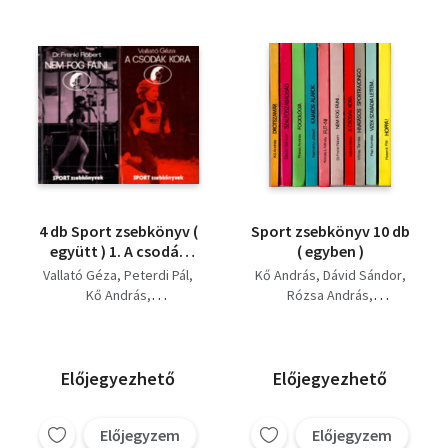
4 db Sport zsebkönyv (
Sport zsebkönyv 10 db
együtt ) 1. A csodák
( egyben )
kora, 2. Nem fog fájni,
Vallató Géza
Peterdi Pál
Kő András
Dávid Sándor
3. Drótszamár, 4.
Kő András
Rózsa András
Hoppá!
Dr. Frenkl Róbert
Naményi József
Kocsis L. Mihály
Előjegyezhető
Előjegyezhető
Előjegyzem
Előjegyzem