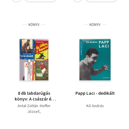
KÖNYV
KÖNYV
8 db labdarúgás
Papp Laci - dedikált
könyv: A császár és
utána a sötétség,
Antal Zoltán -Hoffer
Kő András
Puskás, Kocsis és
József
Czibor, Bozsik,
Fekete Pál
Grosics Gyula
Negyedszázad piros-
Pongrácz György
fehérben, Így láttam a
Kő András
Bocsák Miklós