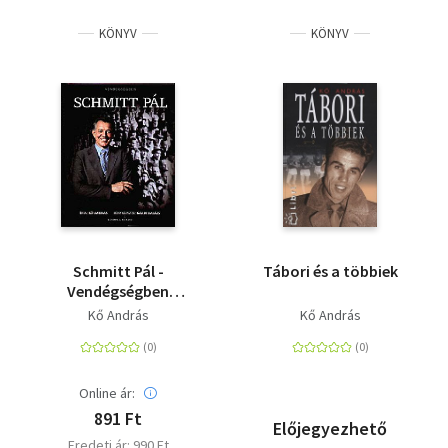
KÖNYV
KÖNYV
Schmitt Pál -
Tábori és a többiek
Vendégségben
sorozat
Kő András
Kő András
Online ár:
891 Ft
Előjegyezhető
Eredeti ár: 990 Ft