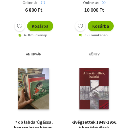
Online ár:
Online ár:
6 800 Ft
10 000 Ft
Kosárba
Kosárba
6 - 8 munkanap
6 - 8 munkanap
ANTIKVÁR
KÖNYV
7 db labdarúgással
Kivégzettek 1948-1956.
kapcsolatos könyv,
A hazáért éltek,