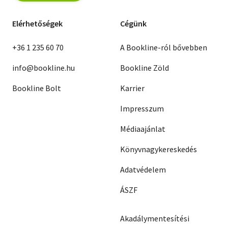
Elérhetőségek
Cégünk
+36 1 235 60 70
A Bookline-ról bővebben
info@bookline.hu
Bookline Zöld
Bookline Bolt
Karrier
Impresszum
Médiaajánlat
Könyvnagykereskedés
Adatvédelem
ÁSZF
Akadálymentesítési