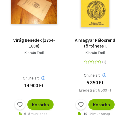
Virág Benedek (1754-
A magyar Pálosrend
1830)
története I.
Kisbán Emil
Kisbán Emil
Online ár:
Online ár:
5 850 Ft
14 900 Ft
Eredeti ár: 6 500 Ft
Kosárba
Kosárba
6 - 8 munkanap
10 - 14 munkanap