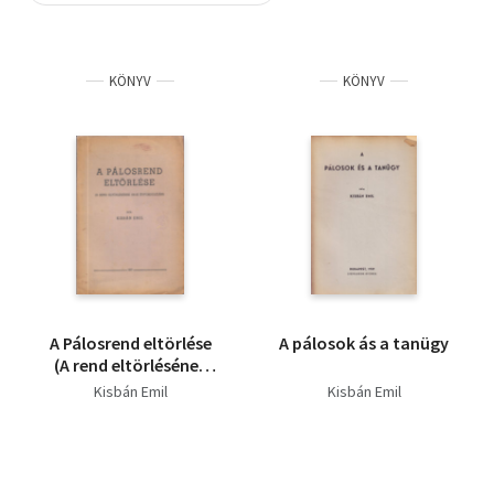
Szótár, nyelvkönyv
KÖNYV
KÖNYV
Tankönyv, segédkönyv
Társadalomtudomány
Természettudomány
Történelem
Vallás
A Pálosrend eltörlése
A pálosok ás a tanügy
(A rend eltörlésének
150-ik évfordulóján)
Kisbán Emil
Kisbán Emil