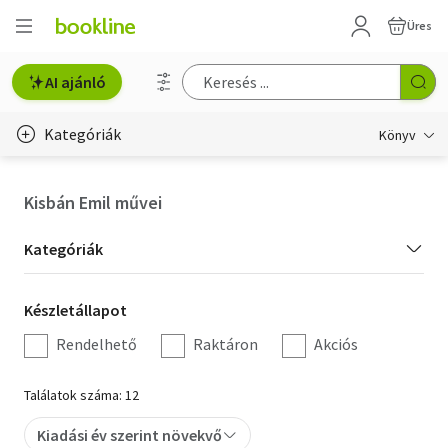
Üres
AI ajánló
Kategóriák
Könyv
Életmód, egészség
Kisbán Emil művei
Erotika
Kategória
Kategóriák
Gyermek- és ifjúsági
szűrés
Készletállapot
Készletállapot
Hobbi, szabadidő
szűrés
Rendelhető
Raktáron
Akciós
Irodalom
Találatok száma: 12
Művészet
Kiadási év szerint növekvő
Szakkönyv