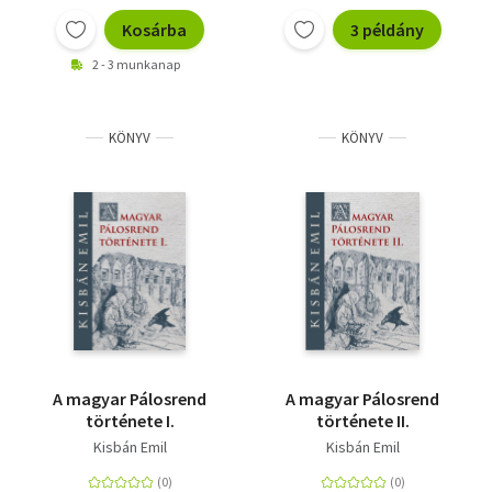
Kosárba
3 példány
2 - 3 munkanap
KÖNYV
KÖNYV
A magyar Pálosrend
A magyar Pálosrend
története I.
története II.
Kisbán Emil
Kisbán Emil