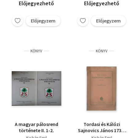
Előjegyezhető
Előjegyezhető
Előjegyzem
Előjegyzem
KÖNYV
KÖNYV
A magyar pálosrend
Tordasi és Kálózi
története II. 1-2.
Sajnovics János 1733-
1785
Kisbán Emil
Kisbán Emil