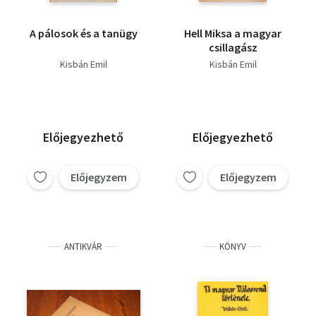
A pálosok és a tanügy
Hell Miksa a magyar
csillagász
Kisbán Emil
Kisbán Emil
Előjegyezhető
Előjegyezhető
Előjegyzem
Előjegyzem
ANTIKVÁR
KÖNYV