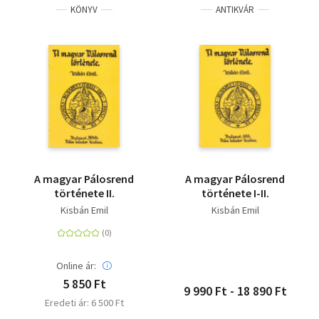
KÖNYV
ANTIKVÁR
A magyar Pálosrend
A magyar Pálosrend
története II.
története I-II.
Kisbán Emil
Kisbán Emil
Online ár:
5 850 Ft
9 990 Ft - 18 890 Ft
Eredeti ár: 6 500 Ft