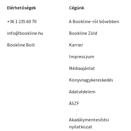
Elérhetőségek
Cégünk
+36 1 235 60 70
A Bookline-ról bővebben
info@bookline.hu
Bookline Zöld
Bookline Bolt
Karrier
Impresszum
Médiaajánlat
Könyvnagykereskedés
Adatvédelem
ÁSZF
Akadálymentesítési
nyilatkozat