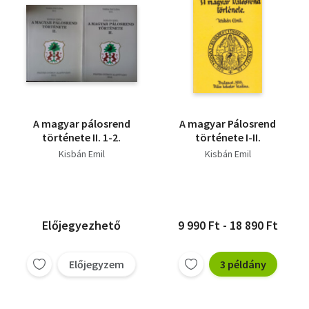
A magyar pálosrend
A magyar Pálosrend
története II. 1-2.
története I-II.
Kisbán Emil
Kisbán Emil
Előjegyezhető
9 990 Ft - 18 890 Ft
Előjegyzem
3 példány