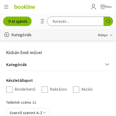
Üres
AI ajánló
Kategóriák
Könyv
Életmód, egészség
Kisbán Emil művei
Erotika
Kategória
Kategóriák
Gyermek- és ifjúsági
szűrés
Készletállapot
Készletállapot
Hobbi, szabadidő
szűrés
Rendelhető
Raktáron
Akciós
Irodalom
Találatok száma: 12
Művészet
Szerző szerint A-Z
Szakkönyv