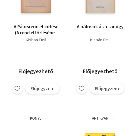
A Pálosrend eltörlése
A pálosok ás a tanügy
(A rend eltörlésének
150-ik évfordulóján)
Kisbán Emil
Kisbán Emil
Előjegyezhető
Előjegyezhető
Előjegyzem
Előjegyzem
KÖNYV
ANTIKVÁR