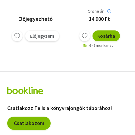
Online ár:
Előjegyezhető
14 900 Ft
Előjegyzem
Kosárba
6 - 8 munkanap
Csatlakozz Te is a könyvrajongók táborához!
Csatlakozom