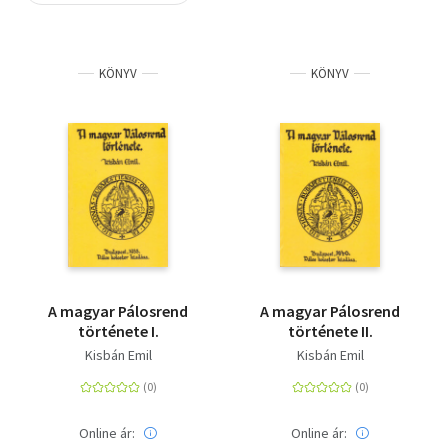
Szótár, nyelvkönyv
KÖNYV
KÖNYV
Tankönyv, segédkönyv
Társadalomtudomány
Természettudomány
Történelem
Vallás
A magyar Pálosrend
A magyar Pálosrend
története I.
története II.
Kisbán Emil
Kisbán Emil
Online ár:
Online ár: