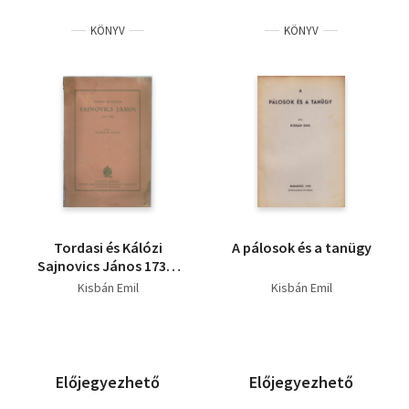
KÖNYV
KÖNYV
Tordasi és Kálózi
A pálosok és a tanügy
Sajnovics János 1733-
1785
Kisbán Emil
Kisbán Emil
Előjegyezhető
Előjegyezhető