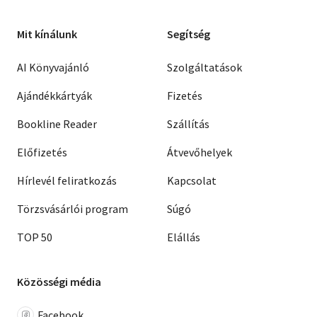
Mit kínálunk
Segítség
AI Könyvajánló
Szolgáltatások
Ajándékkártyák
Fizetés
Bookline Reader
Szállítás
Előfizetés
Átvevőhelyek
Hírlevél feliratkozás
Kapcsolat
Törzsvásárlói program
Súgó
TOP 50
Elállás
Közösségi média
Facebook