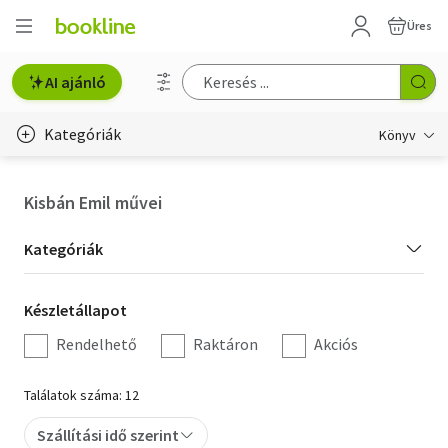
Üres
AI ajánló
Kategóriák
Könyv
Életmód, egészség
Kisbán Emil művei
Erotika
Kategória
Kategóriák
Gyermek- és ifjúsági
szűrés
Készletállapot
Készletállapot
Hobbi, szabadidő
szűrés
Rendelhető
Raktáron
Akciós
Irodalom
Találatok száma: 12
Művészet
Szállítási idő szerint
Szakkönyv