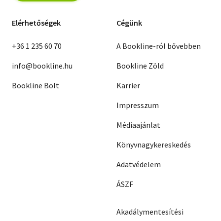
Elérhetőségek
Cégünk
+36 1 235 60 70
A Bookline-ról bővebben
info@bookline.hu
Bookline Zöld
Bookline Bolt
Karrier
Impresszum
Médiaajánlat
Könyvnagykereskedés
Adatvédelem
ÁSZF
Akadálymentesítési