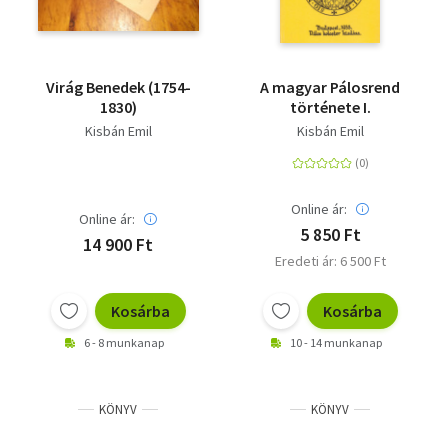
Virág Benedek (1754-
A magyar Pálosrend
1830)
története I.
Kisbán Emil
Kisbán Emil
Online ár:
Online ár:
5 850 Ft
14 900 Ft
Eredeti ár: 6 500 Ft
Kosárba
Kosárba
6 - 8 munkanap
10 - 14 munkanap
KÖNYV
KÖNYV