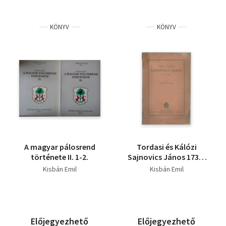
KÖNYV
KÖNYV
A magyar pálosrend
Tordasi és Kálózi
története II. 1-2.
Sajnovics János 1733-
1785
Kisbán Emil
Kisbán Emil
Előjegyezhető
Előjegyezhető