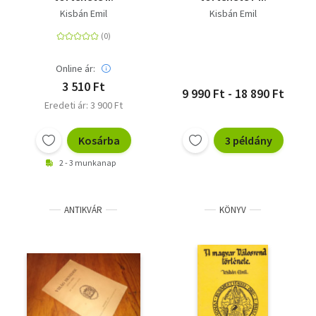
Kisbán Emil
Kisbán Emil
Online ár:
3 510 Ft
9 990 Ft - 18 890 Ft
Eredeti ár: 3 900 Ft
Kosárba
3 példány
2 - 3 munkanap
ANTIKVÁR
KÖNYV