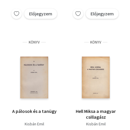
Előjegyzem
Előjegyzem
KÖNYV
KÖNYV
A pálosok és a tanügy
Hell Miksa a magyar
csillagász
Kisbán Emil
Kisbán Emil