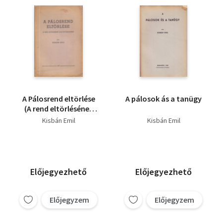
A Pálosrend eltörlése
A pálosok ás a tanügy
(A rend eltörlésének
150-ik évfordulóján)
Kisbán Emil
Kisbán Emil
Előjegyezhető
Előjegyezhető
Előjegyzem
Előjegyzem