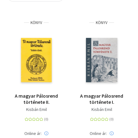
Szótár, nyelvkönyv
KÖNYV
KÖNYV
Tankönyv, segédkönyv
Társadalomtudomány
Természettudomány
Történelem
Vallás
A magyar Pálosrend
A magyar Pálosrend
története II.
története I.
Kisbán Emil
Kisbán Emil
Online ár:
Online ár: