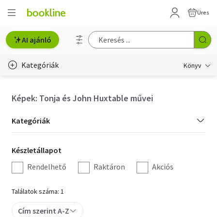
Üres
AI ajánló
Kategóriák
Könyv
Életmód, egészség
Képek: Tonja és John Huxtable művei
Erotika
Kategória
Kategóriák
Gyermek- és ifjúsági
szűrés
Készletállapot
Készletállapot
Hobbi, szabadidő
szűrés
Rendelhető
Raktáron
Akciós
Irodalom
Találatok száma: 1
Művészet
Cím szerint A-Z
Szakkönyv