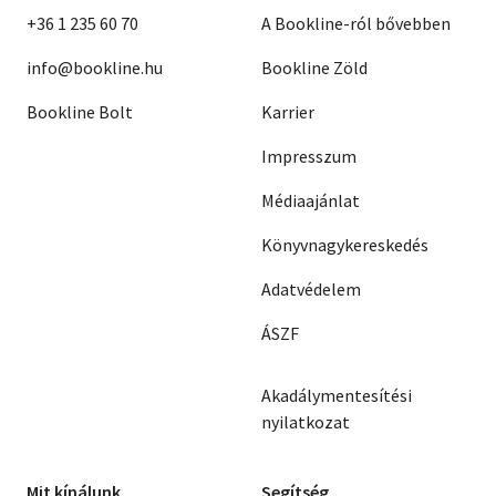
+36 1 235 60 70
A Bookline-ról bővebben
info@bookline.hu
Bookline Zöld
Bookline Bolt
Karrier
Impresszum
Médiaajánlat
Könyvnagykereskedés
Adatvédelem
ÁSZF
Akadálymentesítési
nyilatkozat
Mit kínálunk
Segítség