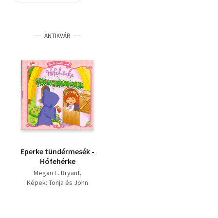
Szótár, nyelvkönyv
ANTIKVÁR
Tankönyv, segédkönyv
Társadalomtudomány
Természettudomány
Történelem
Vallás
Eperke tündérmesék -
Hófehérke
Megan E. Bryant
Képek: Tonja és John
Huxtable