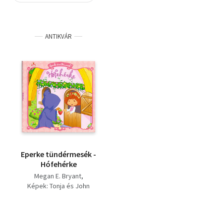
Szótár, nyelvkönyv
ANTIKVÁR
Tankönyv, segédkönyv
Társadalomtudomány
Természettudomány
Történelem
Vallás
Eperke tündérmesék -
Hófehérke
Megan E. Bryant
Képek: Tonja és John
Huxtable