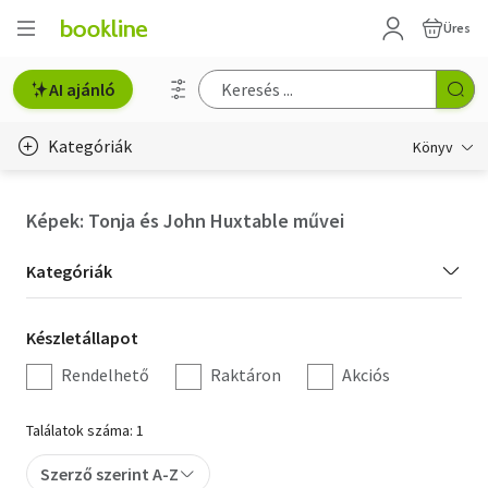
Üres
AI ajánló
Kategóriák
Könyv
Életmód, egészség
Képek: Tonja és John Huxtable művei
Erotika
Kategória
Kategóriák
Gyermek- és ifjúsági
szűrés
Készletállapot
Készletállapot
Hobbi, szabadidő
szűrés
Rendelhető
Raktáron
Akciós
Irodalom
Találatok száma: 1
Művészet
Szerző szerint A-Z
Szakkönyv