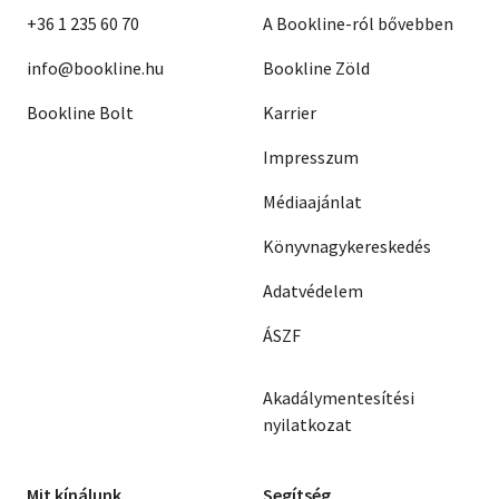
+36 1 235 60 70
A Bookline-ról bővebben
info@bookline.hu
Bookline Zöld
Bookline Bolt
Karrier
Impresszum
Médiaajánlat
Könyvnagykereskedés
Adatvédelem
ÁSZF
Akadálymentesítési
nyilatkozat
Mit kínálunk
Segítség