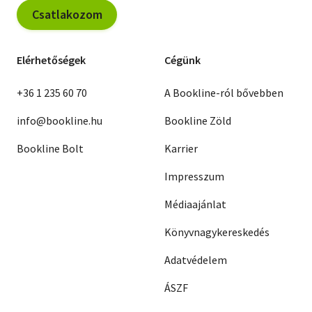
Csatlakozom
Elérhetőségek
Cégünk
+36 1 235 60 70
A Bookline-ról bővebben
info@bookline.hu
Bookline Zöld
Bookline Bolt
Karrier
Impresszum
Médiaajánlat
Könyvnagykereskedés
Adatvédelem
ÁSZF