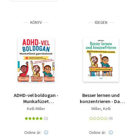
Szótár, nyelvkönyv
KÖNYV
IDEGEN
Tankönyv, segédkönyv
Társadalomtudomány
Természettudomány
Történelem
Vallás
ADHD-vel boldogan -
Besser lernen und
Munkafüzet
konzentrieren - Das
gyerekeknek
Mitmachbuch für
Kelli Miller
Miller, Kelli
Kinder mit ADHS
Online ár:
Online ár: