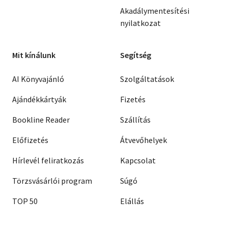
Akadálymentesítési
nyilatkozat
Mit kínálunk
Segítség
AI Könyvajánló
Szolgáltatások
Ajándékkártyák
Fizetés
Bookline Reader
Szállítás
Előfizetés
Átvevőhelyek
Hírlevél feliratkozás
Kapcsolat
Törzsvásárlói program
Súgó
TOP 50
Elállás