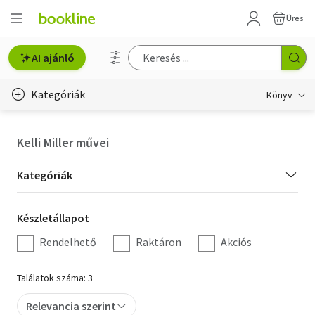
Üres
AI ajánló
Kategóriák
Könyv
Életmód, egészség
Kelli Miller művei
Erotika
Kategória
Kategóriák
Gyermek- és ifjúsági
szűrés
Készletállapot
Készletállapot
Hobbi, szabadidő
szűrés
Rendelhető
Raktáron
Akciós
Irodalom
Találatok száma: 3
Művészet
Relevancia szerint
Szakkönyv